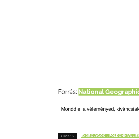
Forrás:
National Geographi
Mondd el a véleményed, kíváncsiak
EXOBOLYGÓK
FÖLDÖNKÍVÜLIE
CÍMKÉK