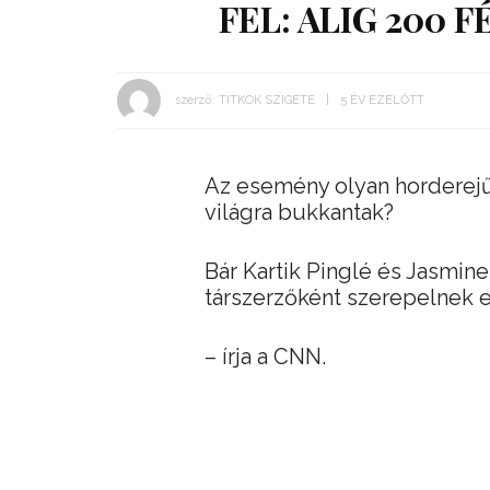
FEL: ALIG 200
szerző:
TITKOK SZIGETE
5 ÉV EZELŐTT
Az esemény olyan horderejű,
világra bukkantak?
Bár Kartik Pinglé és Jasmin
társzerzőként szerepelnek
– írja a CNN.