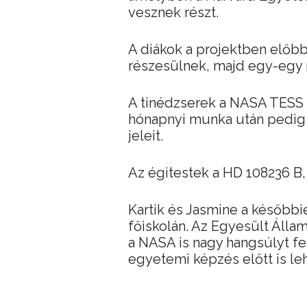
vesznek részt.
A diákok a projektben előbb
részesülnek, majd egy-egy 
A tinédzserek a NASA TESS 
hónapnyi munka után pedig 
jeleit.
Az égitestek a HD 108236 B, 
Kartik és Jasmine a későbbie
főiskolán. Az Egyesült Áll
a NASA is nagy hangsúlyt fek
egyetemi képzés előtt is le