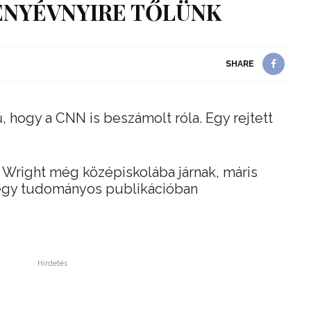
 FÉNYÉVNYIRE TŐLÜNK
SHARE
 hogy a CNN is beszámolt róla. Egy rejtett
e Wright még középiskolába járnak, máris
 egy tudományos publikációban
Hirdetés