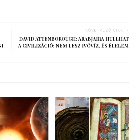
KÖVETKEZŐ CIKK
DAVID ATTENBOROUGH: ARABJAIRA HULLHAT
NI
A CIVILIZÁCIÓ: NEM LESZ IVÓVÍZ, ÉS ÉLELEM