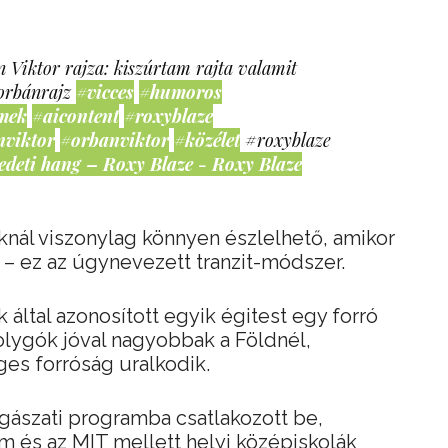
 Viktor rajza: kiszúrtam rajta valamit
orbánrajz
#vicces
#humoros
mek
#aicontent
#roxyblaze
nviktor
#orbanviktor
#közélet
#roxyblaze
edeti hang – Roxy Blaze - Roxy Blaze
knál viszonylag könnyen észlelhető, amikor
 – ez az úgynevezett tranzit-módszer.
 által azonosított egyik égitest egy forró
olygók jóval nagyobbak a Földnél,
es forróság uralkodik.
agászati programba csatlakozott be,
 és az MIT mellett helyi középiskolák