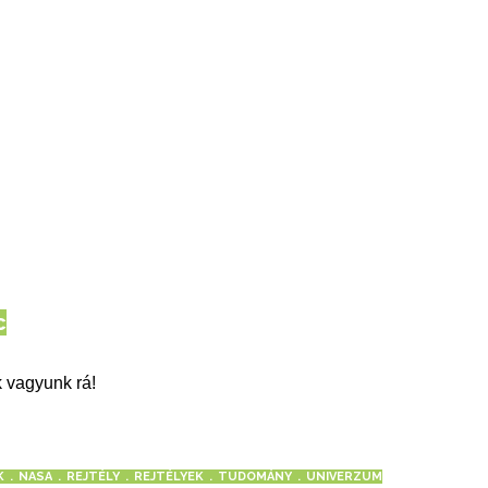
c
 vagyunk rá!
K
NASA
REJTÉLY
REJTÉLYEK
TUDOMÁNY
UNIVERZUM