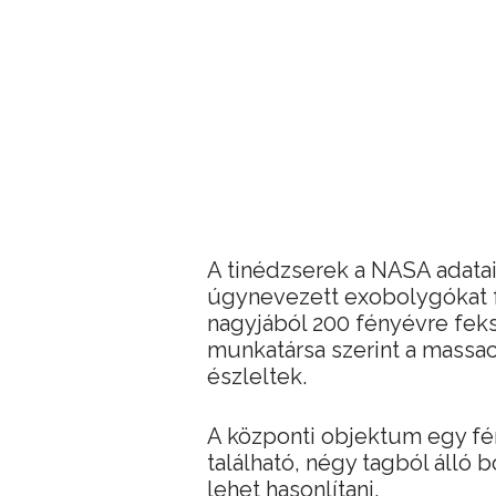
A tinédzserek a NASA adatai
úgynevezett exobolygókat f
nagyjából 200 fényévre feks
munkatársa szerint a massac
észleltek.
A központi objektum egy fén
található, négy tagból álló
lehet hasonlítani.