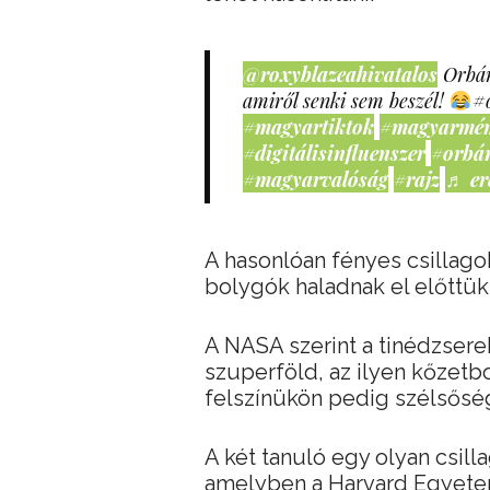
@roxyblazeahivatalos
Orbán
amiről senki sem beszél!
#
#magyartiktok
#magyarmé
#digitálisinfluenszer
#orbá
#magyarvalóság
#rajz
♬ er
A hasonlóan fényes csillago
bolygók haladnak el előttük
A NASA szerint a tinédzserek
szuperföld, az ilyen kőzetb
felszínükön pedig szélsőség
A két tanuló egy olyan csill
amelyben a Harvard Egyetem