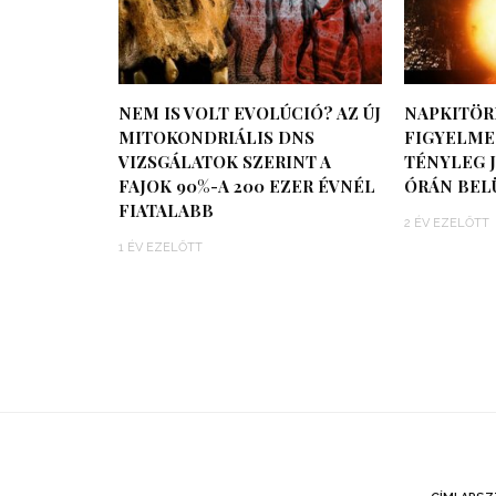
NEM IS VOLT EVOLÚCIÓ? AZ ÚJ
NAPKITÖR
MITOKONDRIÁLIS DNS
FIGYELMEZ
VIZSGÁLATOK SZERINT A
TÉNYLEG J
FAJOK 90%-A 200 EZER ÉVNÉL
ÓRÁN BEL
FIATALABB
2 ÉV EZELŐTT
1 ÉV EZELŐTT