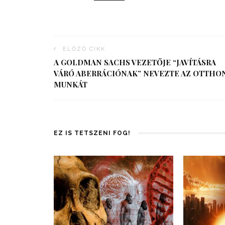
ELŐZŐ CIKK
A GOLDMAN SACHS VEZETŐJE “JAVÍTÁSRA
VÁRÓ ABERRÁCIÓNAK” NEVEZTE AZ OTTHO
MUNKÁT
EZ IS TETSZENI FOG!