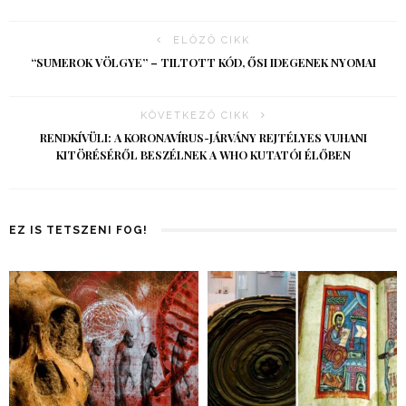
ELŐZŐ CIKK
“SUMEROK VÖLGYE” – TILTOTT KÓD, ŐSI IDEGENEK NYOMAI
KÖVETKEZŐ CIKK
RENDKÍVÜLI: A KORONAVÍRUS-JÁRVÁNY REJTÉLYES VUHANI
KITÖRÉSÉRŐL BESZÉLNEK A WHO KUTATÓI ÉLŐBEN
EZ IS TETSZENI FOG!