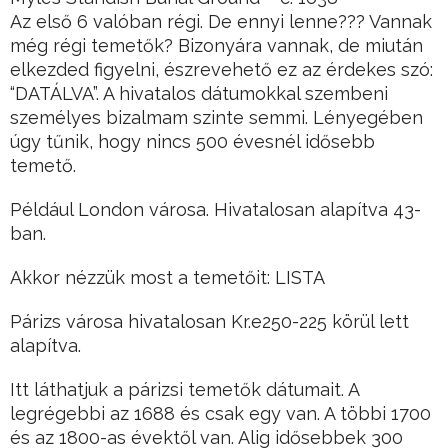
Az első 6 valóban régi. De ennyi lenne??? Vannak
még régi temetők? Bizonyára vannak, de miután
elkezded figyelni, észrevehető ez az érdekes szó:
“DATÁLVA”. A hivatalos dátumokkal szembeni
személyes bizalmam szinte semmi. Lényegében
úgy tűnik, hogy nincs 500 évesnél idősebb
temető.
Például London városa. Hivatalosan alapítva 43-
ban.
Akkor nézzük most a temetőit: LISTA
Párizs városa hivatalosan Kr.e250-225 körül lett
alapítva.
Itt láthatjuk a párizsi temetők dátumait. A
legrégebbi az 1688 és csak egy van. A többi 1700
és az 1800-as évektől van. Alig idősebbek 300