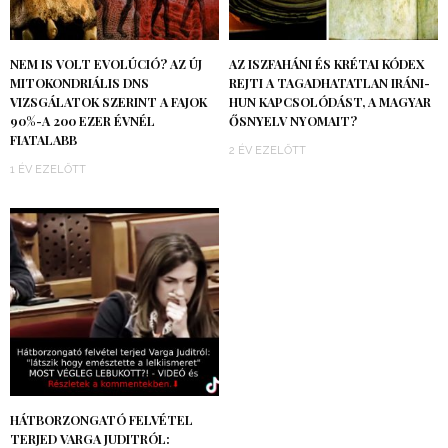
NEM IS VOLT EVOLÚCIÓ? AZ ÚJ
AZ ISZFAHÁNI ÉS KRÉTAI KÓDEX
MITOKONDRIÁLIS DNS
REJTI A TAGADHATATLAN IRÁNI-
VIZSGÁLATOK SZERINT A FAJOK
HUN KAPCSOLÓDÁST, A MAGYAR
90%-A 200 EZER ÉVNÉL
ŐSNYELV NYOMAIT?
FIATALABB
2 ÉV EZELŐTT
1 ÉV EZELŐTT
HÁTBORZONGATÓ FELVÉTEL
TERJED VARGA JUDITRÓL: