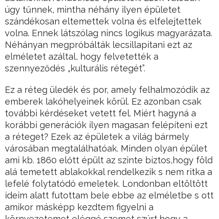
úgy tűnnek, mintha néhány ilyen épületet
szándékosan eltemettek volna és elfelejtettek
volna. Ennek látszólag nincs logikus magyarázata.
Néhányan megpróbálták lecsillapítani ezt az
elméletet azáltal, hogy felvetették a
szennyeződés „kulturális rétegét”.
Ez a réteg üledék és por, amely felhalmozódik az
emberek lakóhelyeinek körül. Ez azonban csak
további kérdéseket vetett fel. Miért hagyná a
korábbi generációk ilyen magasan felépíteni ezt
a réteget? Ezek az épületek a világ bármely
városában megtalálhatóak. Minden olyan épület
ami kb. 1860 előtt épült az szinte biztos,hogy föld
alá temetett ablakokkal rendelkezik s nem ritka a
lefelé folytatódó emeletek. Londonban eltöltött
ideim alatt futottam bele ebbe az elméletbe s ott
amikor másképp kezdtem figyelni a
környezetemet eléggé szemet szúrt,hogy a