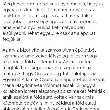
Még kevesebb teoretikus úgy gondolja, hogy az
egyházi és katedrális templom tornyokat az
elektromos áram sugárzására használták a
levegőben, de ez egy egészen más történet,
amelyhez a nyúllyukba kell mélyebben
elsüllyedni. Tehát egyelőre csak az alapokat
fedjük le.
Az árvíz bizonyítéka számos olyan épületből
származik, amelyeket látszólag teljesen vagy
részben a föld alá temettek. Az interneten
megtalálható képek pár híres épületről azt
mutatják, hogy Oroszország Téli Palotáját, az
Egyesült Államok Capitolium épületét és a Szent
Mária Magdolna-templomot ássák ki, hogy a
korábban ismert alacsonyabb szinteket feltárják
amik ezelőtt a föld alatt voltak. Vannak más
különféle példák is, mint például a föld alatti
ablakokkal rendelkező épületek. Ezek valóban