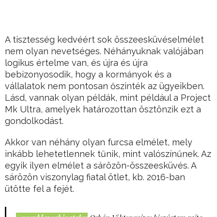
A tisztesség kedvéért sok összeesküvéselmélet
nem olyan nevetséges. Néhányuknak valójában
logikus értelme van, és újra és újra
bebizonyosodik, hogy a kormányok és a
vállalatok nem pontosan őszinték az ügyeikben.
Lásd, vannak olyan példák, mint például a Project
Mk Ultra, amelyek határozottan ösztönzik ezt a
gondolkodást.
Akkor van néhány olyan furcsa elmélet, mely
inkább lehetetlennek tűnik, mint valószínűnek. Az
egyik ilyen elmélet a sárözön-összeesküvés. A
sárözön viszonylag fiatal ötlet, kb. 2016-ban
ütötte fel a fejét.