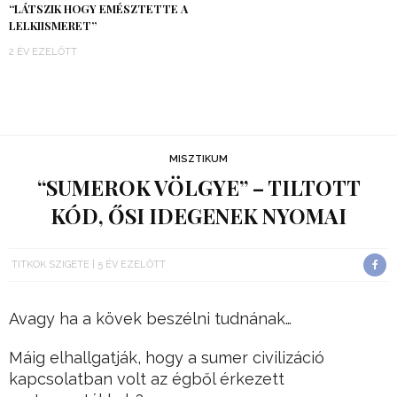
“LÁTSZIK HOGY EMÉSZTETTE A
LELKIISMERET”
2 ÉV EZELŐTT
MISZTIKUM
“SUMEROK VÖLGYE” – TILTOTT
KÓD, ŐSI IDEGENEK NYOMAI
TITKOK SZIGETE
5 ÉV EZELŐTT
Avagy ha a kövek beszélni tudnának…
Máig elhallgatják, hogy a sumer civilizáció
kapcsolatban volt az égből érkezett