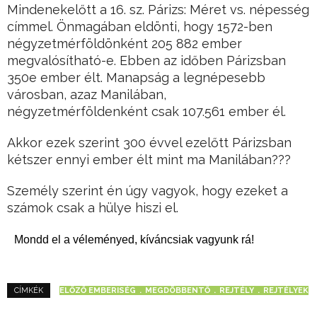
Mindenekelőtt a 16. sz. Párizs: Méret vs. népesség
címmel. Önmagában eldönti, hogy 1572-ben
négyzetmérföldönként 205 882 ember
megvalósítható-e. Ebben az időben Párizsban
350e ember élt. Manapság a legnépesebb
városban, azaz Manilában,
négyzetmérföldenként csak 107.561 ember él.
Akkor ezek szerint 300 évvel ezelőtt Párizsban
kétszer ennyi ember élt mint ma Manilában???
Személy szerint én úgy vagyok, hogy ezeket a
számok csak a hülye hiszi el.
Mondd el a véleményed, kíváncsiak vagyunk rá!
ELŐZŐ EMBERISÉG
MEGDÖBBENTŐ
REJTÉLY
REJTÉLYEK
CÍMKÉK