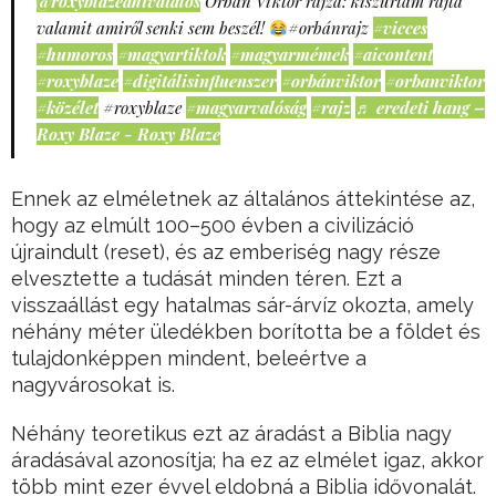
@roxyblazeahivatalos
Orbán Viktor rajza: kiszúrtam rajta
valamit amiről senki sem beszél!
#orbánrajz
#vicces
#humoros
#magyartiktok
#magyarmémek
#aicontent
#roxyblaze
#digitálisinfluenszer
#orbánviktor
#orbanviktor
#közélet
#roxyblaze
#magyarvalóság
#rajz
♬ eredeti hang –
Roxy Blaze - Roxy Blaze
Ennek az elméletnek az általános áttekintése az,
hogy az elmúlt 100–500 évben a civilizáció
újraindult (reset), és az emberiség nagy része
elvesztette a tudását minden téren. Ezt a
visszaállást egy hatalmas sár-árvíz okozta, amely
néhány méter üledékben borította be a földet és
tulajdonképpen mindent, beleértve a
nagyvárosokat is.
Néhány teoretikus ezt az áradást a Biblia nagy
áradásával azonosítja; ha ez az elmélet igaz, akkor
több mint ezer évvel eldobná a Biblia idővonalát.