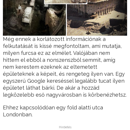
Még ennek a korlátozott információnak a
felkutatását is kissé megfontoltam, ami mutatja,
milyen furcsa ez az elmélet. Valójában nem
hittem el ebből a nonszenszből semmit, amíg
nem kerestem ezeknek az eltemetett
épületeknek a képeit, és rengeteg ilyen van. Egy
egyszerű Google kereséssel legalább tucat ilyen
épületet láthat bárki. De akár a hozzád
legközelebb eső nagyvárosban is körbenézhetsz.
Ehhez kapcsolódóan egy fold alatti utca
Londonban.
Hirdetés