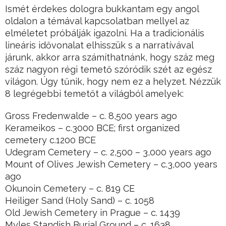
Ismét érdekes dologra bukkantam egy angol
oldalon a témával kapcsolatban mellyel az
elméletet próbálják igazolni. Ha a tradicionális
lineáris idővonalat elhisszük s a narratívával
járunk, akkor arra számíthatnánk, hogy száz meg
száz nagyon régi temető szóródik szét az egész
világon. Úgy tűnik, hogy nem ez a helyzet. Nézzük
8 legrégebbi temetőt a világból amelyek:
Gross Fredenwalde – c. 8,500 years ago
Kerameikos – c.3000 BCE; first organized
cemetery c.1200 BCE
Udegram Cemetery – c. 2,500 – 3,000 years ago
Mount of Olives Jewish Cemetery – c.3,000 years
ago
Okunoin Cemetery – c. 819 CE
Heiliger Sand (Holy Sand) – c. 1058
Old Jewish Cemetery in Prague – c. 1439
Myles Standish Burial Ground – c. 1638