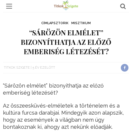
CÍMLAPSZTORIK
MISZTIKUM
“SÁRÖZÖN ELMÉLET”
BIZONYÍTHATJA AZ ELŐZŐ
EMBERISÉG LÉTEZÉSÉT?
TITKOK SZIGETE
5 ÉV EZELŐTT
“Sárözön elmélet” bizonyíthatja az előző
emberiség létezését?
Az összeesküvés-elméletek a történelem és a
kultúra furcsa darabjai. Mindegyik azon alapszik,
hogy az események a világban nem úgy
bontakoznak ki, ahogy azt nekünk előadják.