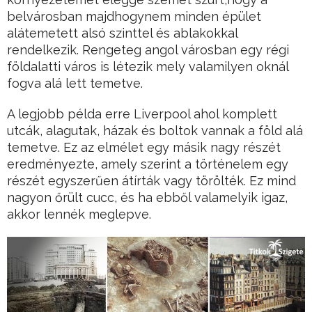
belvárosban majdhogynem minden épület
alátemetett alsó szinttel és ablakokkal
rendelkezik. Rengeteg angol városban egy régi
földalatti város is létezik mely valamilyen oknál
fogva alá lett temetve.
A legjobb példa erre Liverpool ahol komplett
utcák, alagutak, házak és boltok vannak a föld alá
temetve. Ez az elmélet egy másik nagy részét
eredményezte, amely szerint a történelem egy
részét egyszerűen átírták vagy törölték. Ez mind
nagyon őrült cucc, és ha ebből valamelyik igaz,
akkor lennék meglepve.