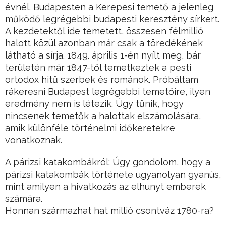
évnél. Budapesten a Kerepesi temető a jelenleg
működő legrégebbi budapesti keresztény sírkert.
A kezdetektől ide temetett, összesen félmillió
halott közül azonban már csak a töredékének
látható a sírja. 1849. április 1-én nyílt meg, bár
területén már 1847-től temetkeztek a pesti
ortodox hitű szerbek és románok. Próbáltam
rákeresni Budapest legrégebbi temetőire, ilyen
eredmény nem is létezik. Úgy tűnik, hogy
nincsenek temetők a halottak elszámolására,
amik különféle történelmi időkeretekre
vonatkoznak.
A párizsi katakombákról: Úgy gondolom, hogy a
párizsi katakombák története ugyanolyan gyanús,
mint amilyen a hivatkozás az elhunyt emberek
számára.
Honnan származhat hat millió csontváz 1780-ra?