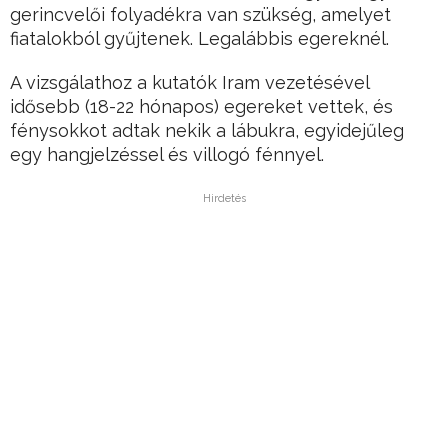
gerincvelői folyadékra van szükség, amelyet
fiatalokból gyűjtenek. Legalábbis egereknél.
A vizsgálathoz a kutatók Iram vezetésével
idősebb (18-22 hónapos) egereket vettek, és
fénysokkot adtak nekik a lábukra, egyidejűleg
egy hangjelzéssel és villogó fénnyel.
Hirdetés