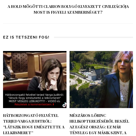
A HOLD MÖGÖTTI CLARION BOLYGÓ ELVESZETT CIVILIZÁCIÓJA
MOST IS FIGYELI AZ EMBERISÉGET?
EZ IS TETSZENI FOG!
HÁTBORZONGATÓ FELVÉTEL
MÉSZÁROS LŐRINC
TERJED VARGA JUDITRÓL:
HELIKOPTEREZÉSÉRŐL BESZÉL
“LÁTSZIK HOGY EMÉSZTETTE A
AZ EGÉSZ ORSZÁG: EZ MÁR
LELKIISMERET”
TÉNYLEG EGY MÁSIK SZINT, A