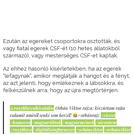
Ezután az egereket csoportokra osztották, és
vagy fiatal egerek CSF-ét (10 hetes állatokból
származó), vagy mesterséges CSF-et kaptak.
Az ehhez hasonló kísérletekben, ha az egerek
“lefagynak”, amikor meglátják a hangot és a fényt,
az azt jelenti, hogy emlékeznek a lábsokkra, és
felkészülnek arra, hogy az újra megtörténjen.
@roxyblazeahivatalos
Orbán Viktor rajza: kiszúrtam rajta
valamit amiről senki sem beszél!
#orbánrajz
#vicces
#humoros
#magyartiktok
#magyarmémek
#aicontent
#roxyblaze
#digitálisinfluenszer
#orbánviktor
#orbanviktor