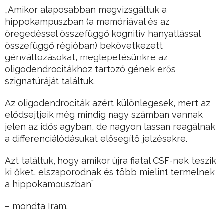
„Amikor alaposabban megvizsgáltuk a
hippokampuszban (a memóriával és az
öregedéssel összefüggő kognitív hanyatlással
összefüggő régióban) bekövetkezett
génváltozásokat, meglepetésünkre az
oligodendrocitákhoz tartozó gének erős
szignatúráját találtuk.
Az oligodendrociták azért különlegesek, mert az
elődsejtjeik még mindig nagy számban vannak
jelen az idős agyban, de nagyon lassan reagálnak
a differenciálódásukat elősegítő jelzésekre.
Azt találtuk, hogy amikor újra fiatal CSF-nek teszik
ki őket, elszaporodnak és több mielint termelnek
a hippokampuszban”
– mondta Iram.