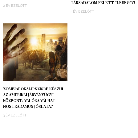
TÁRSADALOM FELETT “LEBEG”?!
2 ÉV EZELŐTT
3 ÉV EZELŐTT
ZOMBIAPOKALIPSZISRE KÉSZÜL
AZ AMERIKAI JÁRVÁNYÜGYI
KÖZPONT: VALÓRA VÁLHAT
NOSTRADAMUS JÓSLATA?
3 ÉV EZELŐTT