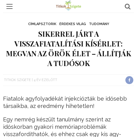
CÍMLAPSZTORIK
ÉRDEKES VILÁG
TUDOMÁNY
SIKERREL JÁRT A
VISSZAFIATALÍTÁSI KÍSÉRLET:
MEGVAN AZ ÖRÖK ÉLET – ÁLLÍTJÁK
A TUDÓSOK
TITKOK SZIGETE
4 ÉV EZELŐTT
Fiatalok agyfolyadékát injekciózták be idősebb
társaikba, az eredmény hihetetlen!
Egy nemrég készült tanulmány szerint az
időskorban gyakori memóriaproblémák
visszafordíthatók, és ehhez csak egy kis agy-