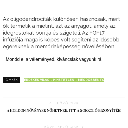
Az oligodendrociták különösen hasznosak, mert
ők termelik a mielint, azt az anyagot, amely az
idegrostokat borítja és szigeteli. Az FGF17
infúziója maga is képes volt segíteni az idősebb
egereknek a memóriaképesség növelésében.
Mondd el a véleményed, kíváncsiak vagyunk rá!
ÉRDEKES VILÁG
HIHETETLEN
MEGDÖBBENTŐ
CÍMKÉK
ELŐZŐ CIKK
A HOLDON NÖVÉNYEK NŐHETNEK: ITT A SOKKOLÓ BIZONYÍTÉK!
KÖVETKEZŐ CIKK