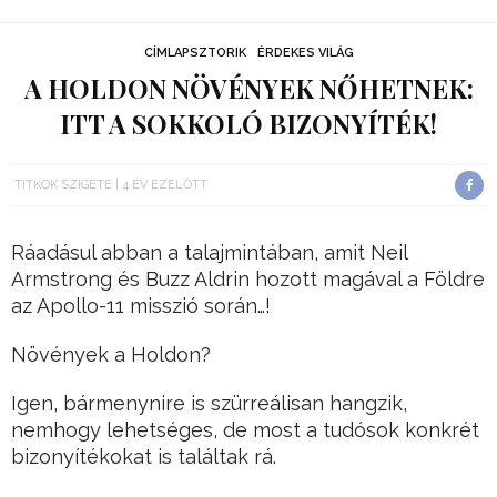
CÍMLAPSZTORIK
ÉRDEKES VILÁG
A HOLDON NÖVÉNYEK NŐHETNEK:
ITT A SOKKOLÓ BIZONYÍTÉK!
TITKOK SZIGETE
4 ÉV EZELŐTT
Ráadásul abban a talajmintában, amit Neil
Armstrong és Buzz Aldrin hozott magával a Földre
az Apollo-11 misszió során…!
Növények a Holdon?
Igen, bármenynire is szürreálisan hangzik,
nemhogy lehetséges, de most a tudósok konkrét
bizonyítékokat is találtak rá.