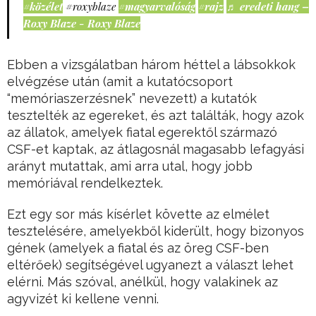
#közélet
#roxyblaze
#magyarvalóság
#rajz
♬ eredeti hang –
Roxy Blaze - Roxy Blaze
Ebben a vizsgálatban három héttel a lábsokkok
elvégzése után (amit a kutatócsoport
“memóriaszerzésnek” nevezett) a kutatók
tesztelték az egereket, és azt találták, hogy azok
az állatok, amelyek fiatal egerektől származó
CSF-et kaptak, az átlagosnál magasabb lefagyási
arányt mutattak, ami arra utal, hogy jobb
memóriával rendelkeztek.
Ezt egy sor más kísérlet követte az elmélet
tesztelésére, amelyekből kiderült, hogy bizonyos
gének (amelyek a fiatal és az öreg CSF-ben
eltérőek) segítségével ugyanezt a választ lehet
elérni. Más szóval, anélkül, hogy valakinek az
agyvizét ki kellene venni.