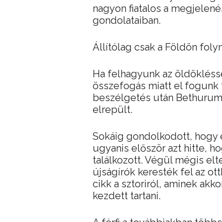
nagyon fiatalos a megjelen
gondolataiban.
Állítólag csak a Földön fol
Ha felhagyunk az öldöklésse
összefogás miatt el fogunk tu
beszélgetés után Bethurum i
elrepült.
Sokáig gondolkodott, hogy 
ugyanis először azt hitte, h
találkozott. Végül mégis elter
újságírók keresték fel az o
cikk a sztoriról, aminek akk
kezdett tartani.