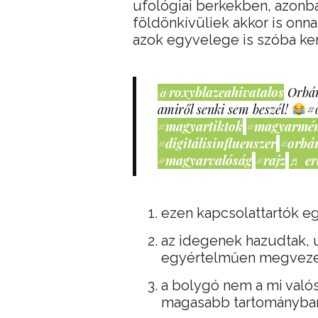
ufológiai berkekben, azonb
földönkívüliek akkor is on
azok egyvelege is szóba ker
@roxyblazeahivatalos
Orbán
amiről senki sem beszél!
#
#magyartiktok
#magyarmé
#digitálisinfluenszer
#orbá
#magyarvalóság
#rajz
♬ er
ezen kapcsolattartók eg
az idegenek hazudtak, 
egyértelműen megveze
a bolygó nem a mi való
magasabb tartományban