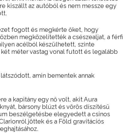
rre kiszállt az autóból és nem messze egy
tt.
zet fogott és megkérte őket, hogy
özben megközelítették a csészealjat, a férfi
ilyen acélból készülhetett, szinte
két méter vastag vonal futott és legalább
ó látszódott, amin bementek annak
a kapitány egy nő volt, akit Aura
knyát, bársony blúzt és vörös díszítésű
urum beszélgetésbe elegyedett a csinos
larionról jöttek és a Föld gravitációs
meghajtásához.