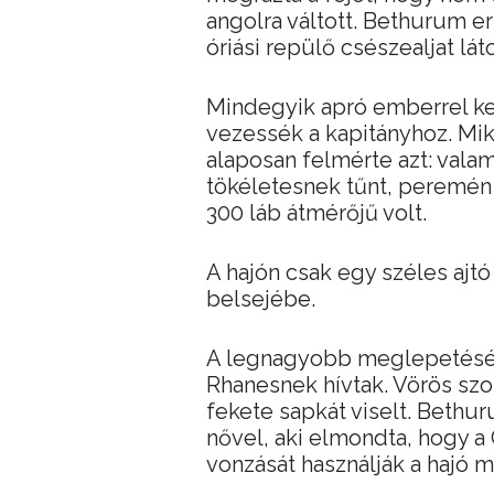
angolra váltott. Bethurum e
óriási repülő csészealjat láto
Mindegyik apró emberrel ke
vezessék a kapitányhoz. Mik
alaposan felmérte azt: valam
tökéletesnek tűnt, peremén 
300 láb átmérőjű volt.
A hajón csak egy széles ajt
belsejébe.
A legnagyobb meglepetésére 
Rhanesnek hívtak. Vörös szo
fekete sapkát viselt. Beth
nővel, aki elmondta, hogy a C
vonzását használják a hajó 