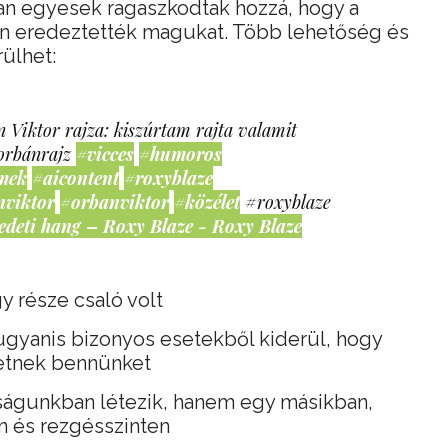
an egyesek ragaszkodtak hozzá, hogy a
nan eredeztették magukat. Több lehetőség és
ülhet:
 Viktor rajza: kiszúrtam rajta valamit
orbánrajz
#vicces
#humoros
mek
#aicontent
#roxyblaze
nviktor
#orbanviktor
#közélet
#roxyblaze
edeti hang – Roxy Blaze - Roxy Blaze
y része csaló volt
ugyanis bizonyos esetekből kiderül, hogy
tnek bennünket
ságunkban létezik, hanem egy másikban,
 és rezgésszinten