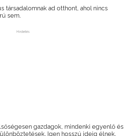
s társadalomnak ad otthont, ahol nincs
orú sem.
Hirdetés
lsőségesen gazdagok, mindenki egyenlő és
ülönböztetések. Igen hosszú ideig élnek,