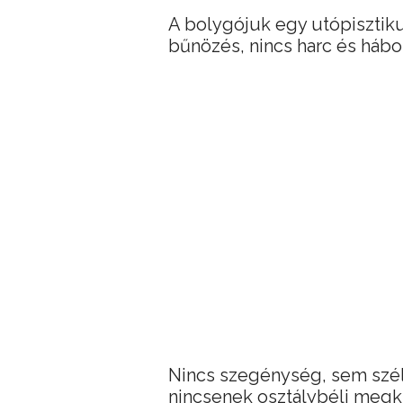
A bolygójuk egy utópisztiku
bűnözés, nincs harc és háb
Nincs szegénység, sem szé
nincsenek osztálybéli megk