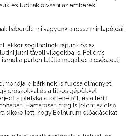
ésük és tudnak olvasni az emberek
ynak háborúk, mi vagyunk a rossz mintapéldái.
l, akkor segíthetnek rajtunk és az
dni jutni távoli világokba is. Fél órás
smét a parton találta magát és a csészealj
elmondja-e bárkinek is furcsa élményét,
ogy oroszokkal és a titkos gépükkel
jedt a pletyka a történetről, és a férfit
tthonában. Hamarosan meg is jelent az első
ora sikere lett, hogy Bethurum előadásokat