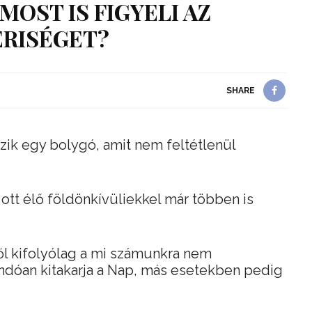
 MOST IS FIGYELI AZ
RISÉGET?
SHARE
ezik egy bolygó, amit nem feltétlenül
 ott élő földönkívüliekkel már többen is
ől kifolyólag a mi számunkra nem
ndóan kitakarja a Nap, más esetekben pedig