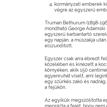
kormányzati emberek kí
végre az egyszerű emb
Truman Bethurum (1898-1969
mondható George Adamski utá
egyszerű karbantartó szerel
egy napján, a műszakja után 
elszundított.
Egyszer csak arra ébredt fe
közelében és kinézett a kocs
környéken, akik 150 centim
egyenruhát viselt, ami legin
egy szürkés zakó és nadrág.
a fejükön.
Az egyikük megszólította e
megrázta a fejét, hogy nem 