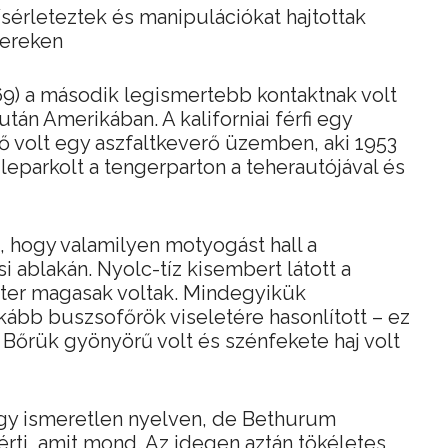
sérleteztek és manipulációkat hajtottak
ereken
) a második legismertebb kontaktnak volt
n Amerikában. A kaliforniai férfi egy
ő volt egy aszfaltkeverő üzemben, aki 1953
leparkolt a tengerparton a teherautójával és
l, hogy valamilyen motyogást hall a
i ablakán. Nyolc-tíz kisembert látott a
éter magasak voltak. Mindegyikük
kább buszsofőrök viseletére hasonlított – ez
 Bőrük gyönyörű volt és szénfekete haj volt
gy ismeretlen nyelven, de Bethurum
érti, amit mond. Az idegen aztán tökéletes