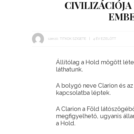
CIVILIZÁCIÓJA
EMBE
szerző:
TITKOK SZIGETE
4 ÉV EZELŐTT
Állítólag a Hold mögött lét
láthatunk.
A bolygó neve Clarion és az
kapcsolatba léptek.
A Clarion a Föld látószögéb
megfigyelhető, ugyanis álla
a Hold.