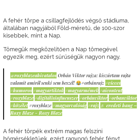
A fehér törpe a csillagfejlődés végső stádiuma,
általában nagyjából Föld-méretű, de 100-szor
kisebbek, mint a Nap.
Tömegük megközelítően a Nap tömegével
egyezik meg, ezért sűrűségük nagyon nagy.
@roxyblazeahivatalos
Orbán Viktor rajza: kiszúrtam rajta
valamit amiről senki sem beszél!
#orbánrajz
#vicces
#humoros
#magyartiktok
#magyarmémek
#aicontent
#roxyblaze
#digitálisinfluenszer
#orbánviktor
#orbanviktor
#közélet
#roxyblaze
#magyarvalóság
#rajz
♬ eredeti hang –
Roxy Blaze - Roxy Blaze
A fehér törpék extrém magas felszíni
hőmérsékletűek, ezért ragyogó fehér fényt