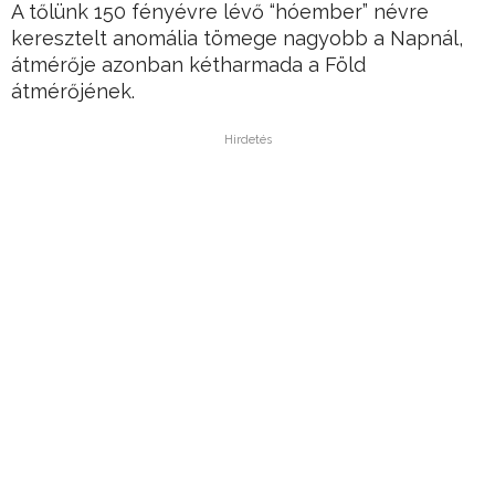
A tőlünk 150 fényévre lévő “hóember” névre
keresztelt anomália tömege nagyobb a Napnál,
átmérője azonban kétharmada a Föld
átmérőjének.
Hirdetés