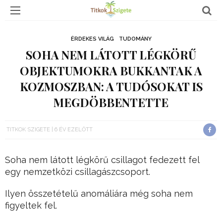
ÉRDEKES VILÁG
TUDOMÁNY
SOHA NEM LÁTOTT LÉGKÖRŰ
OBJEKTUMOKRA BUKKANTAK A
KOZMOSZBAN: A TUDÓSOKAT IS
MEGDÖBBENTETTE
TITKOK SZIGETE
6 ÉV EZELŐTT
Soha nem látott légkörű csillagot fedezett fel
egy nemzetközi csillagászcsoport.
Ilyen összetételű anomáliára még soha nem
figyeltek fel.