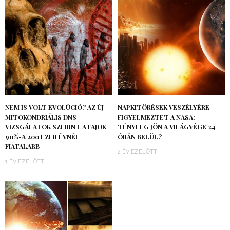
NEM IS VOLT EVOLÚCIÓ? AZ ÚJ
NAPKITÖRÉSEK VESZÉLYÉRE
MITOKONDRIÁLIS DNS
FIGYELMEZTET A NASA:
VIZSGÁLATOK SZERINT A FAJOK
TÉNYLEG JÖN A VILÁGVÉGE 24
90%-A 200 EZER ÉVNÉL
ÓRÁN BELÜL?
FIATALABB
2 ÉV EZELŐTT
1 ÉV EZELŐTT