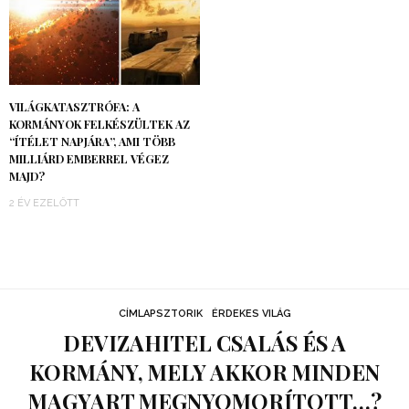
VILÁGKATASZTRÓFA: A
KORMÁNYOK FELKÉSZÜLTEK AZ
“ÍTÉLET NAPJÁRA”, AMI TÖBB
MILLIÁRD EMBERREL VÉGEZ
MAJD?
2 ÉV EZELŐTT
CÍMLAPSZTORIK
ÉRDEKES VILÁG
DEVIZAHITEL CSALÁS ÉS A
KORMÁNY, MELY AKKOR MINDEN
MAGYART MEGNYOMORÍTOTT…?