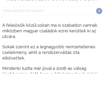
TITKOK SZIGETE
6 ÉV EZELŐTT
A felelősök közül sokan ma is szabadon vannak,
miközben magyar családok ezrei kerültek ki az
utcára.
Sokak szerint ez a legnagyobb nemzetellenes
cselekmény, amit a rendszerváltás óta
elkövettek.
Mindenki tudta már jóval a 2008-as válság
kirobbanása előtt, hogy a hitelezéseknek óriási
kárvallottjai lesznek, különösen igaz ez a
devizahitelesekre.
Hirdetés