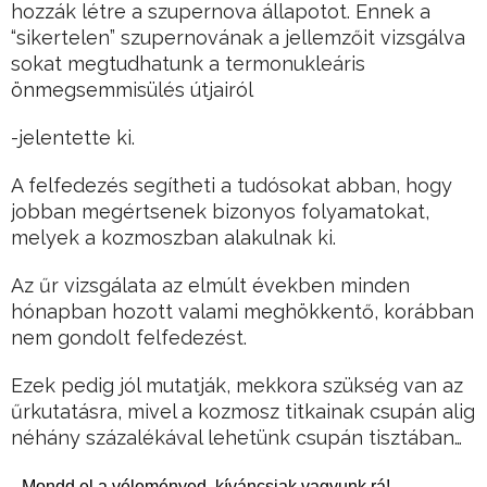
hozzák létre a szupernova állapotot. Ennek a
“sikertelen” szupernovának a jellemzőit vizsgálva
sokat megtudhatunk a termonukleáris
önmegsemmisülés útjairól
-jelentette ki.
A felfedezés segítheti a tudósokat abban, hogy
jobban megértsenek bizonyos folyamatokat,
melyek a kozmoszban alakulnak ki.
Az űr vizsgálata az elmúlt években minden
hónapban hozott valami meghökkentő, korábban
nem gondolt felfedezést.
Ezek pedig jól mutatják, mekkora szükség van az
űrkutatásra, mivel a kozmosz titkainak csupán alig
néhány százalékával lehetünk csupán tisztában…
Mondd el a véleményed, kíváncsiak vagyunk rá!