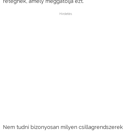
rétegnek, amely meggátolja ezt.”
Hirdetés
Nem tudni bizonyosan milyen csillagrendszerek