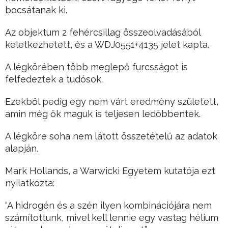
bocsátanak ki.
Az objektum 2 fehércsillag összeolvadásából
keletkezhetett, és a WDJ0551+4135 jelet kapta.
A légkörében több meglepő furcsságot is
felfedeztek a tudósok.
Ezekből pedig egy nem várt eredmény született,
amin még ők maguk is teljesen ledöbbentek.
A légköre soha nem látott összetételű az adatok
alapján.
Mark Hollands, a Warwicki Egyetem kutatója ezt
nyilatkozta:
“A hidrogén és a szén ilyen kombinációjára nem
számítottunk, mivel kell lennie egy vastag hélium