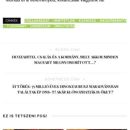
CSILLAGÁSZAT
HIHETETLEN
KOZMOSZ
MEGDÖBEBNTŐ
CÍMKÉK
TUDOMÁNY
UNIVERZUM
ŰRKUTATÁS
ELŐZŐ CIKK
DEVIZAHITEL CSALÁS ÉS A KORMÁNY, MELY AKKOR MINDEN
MAGYART MEGNYOMORÍTOTT…?
KÖVETKEZŐ CIKK
ÁTTÖRÉS: 75 MILLIÓ ÉVES DINOSZAURUSZ MARADVÁNYBAN
TALÁLTAK ÉP DNS-T! AKÁR KLÓNOZHATJÁK IS ŐKET?
EZ IS TETSZENI FOG!