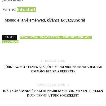
Forrás:
Infostart
Mondd el a véleményed, kíváncsiak vagyunk rá!
KATAKLIZMA
KATASZTRÓFA
TÖMEGES KIHALÁS
CÍMKÉK
TUDOMÁNY
ELŐZŐ CIKK
JÖHET AZ EGYETEMES ALAPJÖVEDELEM MINDENKINEK: A MAGYAR
KORMÁNY BEADJA A DEREKÁT?
KÖVETKEZŐ CIKK
IMÁDJA AZ ÁGYNEMŰT A KORONAVÍRUS: MEGVAN, MILYEN HELYEKEN
IMÁD “LENNI” A TUDÓSOK SZERINT