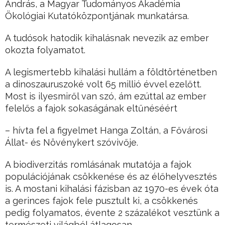
András, a Magyar Tudományos Akadémia
Ökológiai Kutatóközpontjának munkatársa.
A tudósok hatodik kihalásnak nevezik az ember
okozta folyamatot.
A legismertebb kihalási hullám a földtörténetben
a dinoszauruszoké volt 65 millió évvel ezelőtt.
Most is ilyesmiről van szó, ám ezúttal az ember
felelős a fajok sokaságának eltűnéséért
– hívta fel a figyelmet Hanga Zoltán, a Fővárosi
Állat- és Növénykert szóvivője.
A biodiverzitás romlásának mutatója a fajok
populációjának csökkenése és az élőhelyvesztés
is. A mostani kihalási fázisban az 1970-es évek óta
a gerinces fajok fele pusztult ki, a csökkenés
pedig folyamatos, évente 2 százalékot vesztünk a
természeti világból átlagosan.