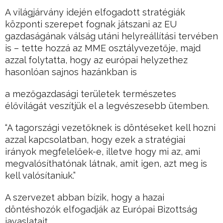
A világjárvány idején elfogadott stratégiák
központi szerepet fognak játszani az EU
gazdaságának válság utáni helyreállítási tervében
is – tette hozzá az MME osztályvezetője, majd
azzal folytatta, hogy az európai helyzethez
hasonlóan sajnos hazánkban is
a mezőgazdasági területek természetes
élővilágát veszítjük el a legvészesebb ütemben.
“A tagországi vezetőknek is döntéseket kell hozni
azzal kapcsolatban, hogy ezek a stratégiai
irányok megfelelőek-e, illetve hogy mi az, ami
megvalósíthatónak látnak, amit igen, azt meg is
kell valósítaniuk.”
A szervezet abban bízik, hogy a hazai
döntéshozók elfogadják az Európai Bizottság
javaslatait.