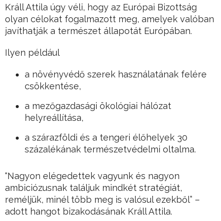
Králl Attila úgy véli, hogy az Európai Bizottság
olyan célokat fogalmazott meg, amelyek valóban
javíthatják a természet állapotát Európában.
Ilyen például
a növényvédő szerek használatának felére
csökkentése,
a mezőgazdasági ökológiai hálózat
helyreállítása,
a szárazföldi és a tengeri élőhelyek 30
százalékának természetvédelmi oltalma.
“Nagyon elégedettek vagyunk és nagyon
ambiciózusnak találjuk mindkét stratégiát,
reméljük, minél több meg is valósul ezekből” –
adott hangot bizakodásának Králl Attila.