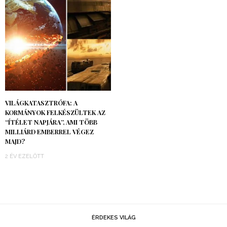
VILÁGKATASZTRÓFA: A
KORMÁNYOK FELKÉSZÜLTEK AZ
“ÍTÉLET NAPJÁRA”, AMI TÖBB
MILLIÁRD EMBERREL VÉGEZ
MAJD?
2 ÉV EZELŐTT
ÉRDEKES VILÁG