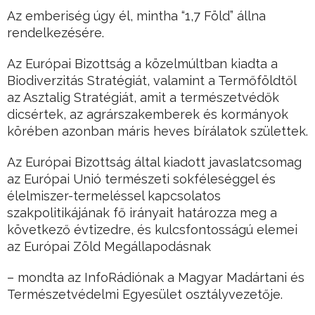
Az emberiség úgy él, mintha “1,7 Föld” állna
rendelkezésére.
Az Európai Bizottság a közelmúltban kiadta a
Biodiverzitás Stratégiát, valamint a Termőföldtől
az Asztalig Stratégiát, amit a természetvédők
dicsértek, az agrárszakemberek és kormányok
körében azonban máris heves bírálatok születtek.
Az Európai Bizottság által kiadott javaslatcsomag
az Európai Unió természeti sokféleséggel és
élelmiszer-termeléssel kapcsolatos
szakpolitikájának fő irányait határozza meg a
következő évtizedre, és kulcsfontosságú elemei
az Európai Zöld Megállapodásnak
– mondta az InfoRádiónak a Magyar Madártani és
Természetvédelmi Egyesület osztályvezetője.