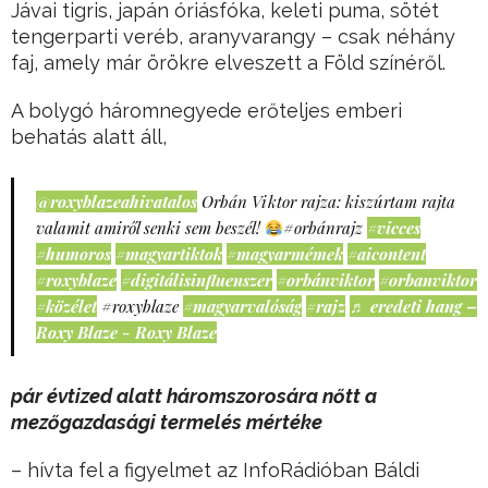
Jávai tigris, japán óriásfóka, keleti puma, sötét
tengerparti veréb, aranyvarangy – csak néhány
faj, amely már örökre elveszett a Föld színéről.
A bolygó háromnegyede erőteljes emberi
behatás alatt áll,
@roxyblazeahivatalos
Orbán Viktor rajza: kiszúrtam rajta
valamit amiről senki sem beszél!
#orbánrajz
#vicces
#humoros
#magyartiktok
#magyarmémek
#aicontent
#roxyblaze
#digitálisinfluenszer
#orbánviktor
#orbanviktor
#közélet
#roxyblaze
#magyarvalóság
#rajz
♬ eredeti hang –
Roxy Blaze - Roxy Blaze
pár évtized alatt háromszorosára nőtt a
mezőgazdasági termelés mértéke
– hívta fel a figyelmet az InfoRádióban Báldi