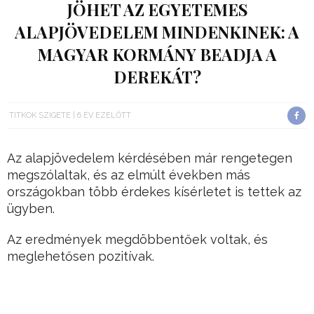
JÖHET AZ EGYETEMES
ALAPJÖVEDELEM MINDENKINEK: A
MAGYAR KORMÁNY BEADJA A
DEREKÁT?
TITKOK SZIGETE
6 ÉV EZELŐTT
Az alapjövedelem kérdésében már rengetegen
megszólaltak, és az elmúlt években más
országokban több érdekes kísérletet is tettek az
ügyben.
Az eredmények megdöbbentőek voltak, és
meglehetősen pozitívak.
Nemrégiben maga Ferenc pápa egy beszédében
is az alapjövedelem bevezetésére szólította fel a