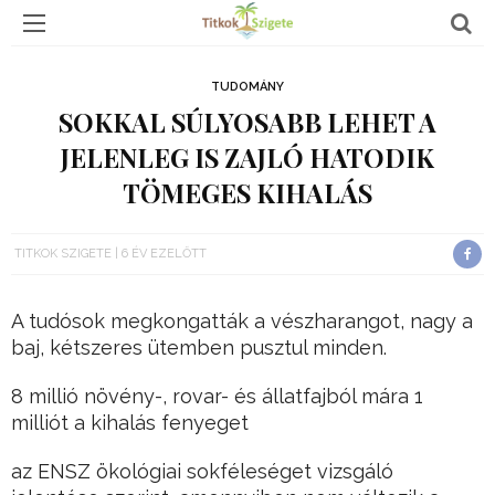
TUDOMÁNY
SOKKAL SÚLYOSABB LEHET A
JELENLEG IS ZAJLÓ HATODIK
TÖMEGES KIHALÁS
TITKOK SZIGETE
6 ÉV EZELŐTT
A tudósok megkongatták a vészharangot, nagy a
baj, kétszeres ütemben pusztul minden.
8 millió növény-, rovar- és állatfajból mára 1
milliót a kihalás fenyeget
az ENSZ ökológiai sokféleséget vizsgáló