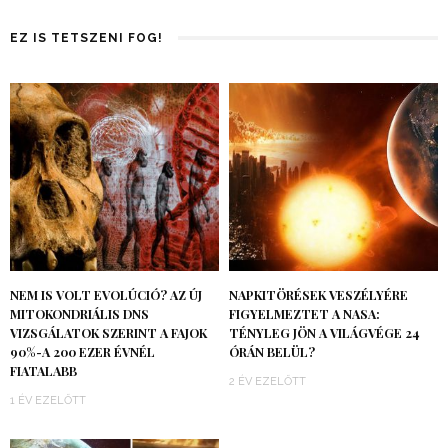
EZ IS TETSZENI FOG!
NEM IS VOLT EVOLÚCIÓ? AZ ÚJ
NAPKITÖRÉSEK VESZÉLYÉRE
MITOKONDRIÁLIS DNS
FIGYELMEZTET A NASA:
VIZSGÁLATOK SZERINT A FAJOK
TÉNYLEG JÖN A VILÁGVÉGE 24
90%-A 200 EZER ÉVNÉL
ÓRÁN BELÜL?
FIATALABB
2 ÉV EZELŐTT
1 ÉV EZELŐTT