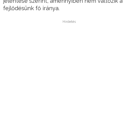
jelentése szerint, amennyiben nem változik a
fejlődésünk fő iránya.
Hirdetés