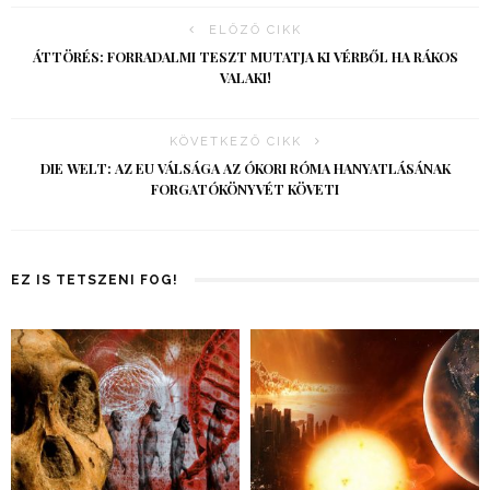
ELŐZŐ CIKK
ÁTTÖRÉS: FORRADALMI TESZT MUTATJA KI VÉRBŐL HA RÁKOS
VALAKI!
KÖVETKEZŐ CIKK
DIE WELT: AZ EU VÁLSÁGA AZ ÓKORI RÓMA HANYATLÁSÁNAK
FORGATÓKÖNYVÉT KÖVETI
EZ IS TETSZENI FOG!