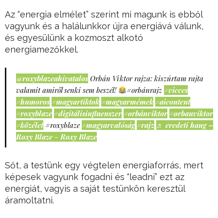
Az “energia elmélet” szerint mi magunk is ebből
vagyunk és a halálunkkor újra energiává válunk,
és egyesülünk a kozmoszt alkotó
energiamezőkkel.
@roxyblazeahivatalos
Orbán Viktor rajza: kiszúrtam rajta
valamit amiről senki sem beszél!
#orbánrajz
#vicces
#humoros
#magyartiktok
#magyarmémek
#aicontent
#roxyblaze
#digitálisinfluenszer
#orbánviktor
#orbanviktor
#közélet
#roxyblaze
#magyarvalóság
#rajz
♬ eredeti hang –
Roxy Blaze - Roxy Blaze
Sőt, a testünk egy végtelen energiaforrás, mert
képesek vagyunk fogadni és “leadni” ezt az
energiát, vagyis a saját testünkön keresztül
áramoltatni.