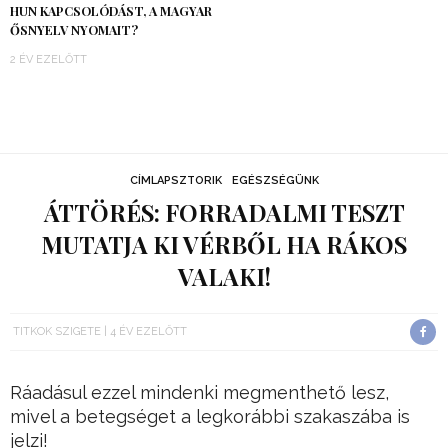
HUN KAPCSOLÓDÁST, A MAGYAR
ŐSNYELV NYOMAIT?
2 ÉV EZELŐTT
CÍMLAPSZTORIK
EGÉSZSÉGÜNK
ÁTTÖRÉS: FORRADALMI TESZT
MUTATJA KI VÉRBŐL HA RÁKOS
VALAKI!
TITKOK SZIGETE
4 ÉV EZELŐTT
Ráadásul ezzel mindenki megmenthető lesz,
mivel a betegséget a legkorábbi szakaszába is
jelzi!