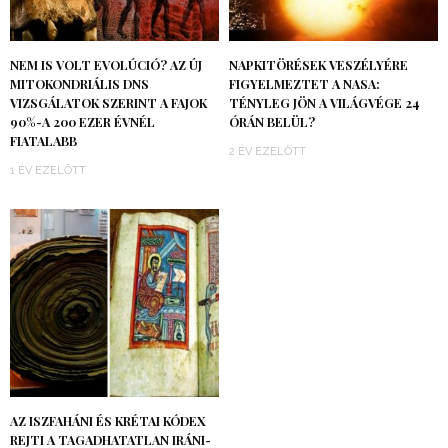
NEM IS VOLT EVOLÚCIÓ? AZ ÚJ
NAPKITÖRÉSEK VESZÉLYÉRE
MITOKONDRIÁLIS DNS
FIGYELMEZTET A NASA:
VIZSGÁLATOK SZERINT A FAJOK
TÉNYLEG JÖN A VILÁGVÉGE 24
90%-A 200 EZER ÉVNÉL
ÓRÁN BELÜL?
FIATALABB
2 ÉV EZELŐTT
1 ÉV EZELŐTT
AZ ISZFAHÁNI ÉS KRÉTAI KÓDEX
REJTI A TAGADHATATLAN IRÁNI-