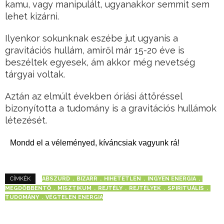
kamu, vagy manipulált, ugyanakkor semmit sem
lehet kizárni.
Ilyenkor sokunknak eszébe jut ugyanis a
gravitációs hullám, amiről már 15-20 éve is
beszéltek egyesek, ám akkor még nevetség
tárgyai voltak.
Aztán az elmúlt években óriási áttöréssel
bizonyította a tudomány is a gravitációs hullámok
létezését.
Mondd el a véleményed, kíváncsiak vagyunk rá!
ABSZURD
BIZARR
HIHETETLEN
INGYEN ENERGIA
CÍMKÉK
MEGDÖBBENTŐ
MISZTIKUM
REJTÉLY
REJTÉLYEK
SPIRITUÁLIS
TUDOMÁNY
VÉGTELEN ENERGIA