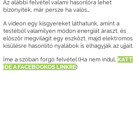
Az alábbi felvétel valami hasonlóra lehet
bizonyíték, már persze ha valós…
A videón egy kisgyereket láthatunk, amint a
testéből valamilyen módon energiát áraszt, és
először megvilágít egy eszközt, majd elektromos
kisülésre hasonlító nyalábok is elhagyják az ujjait.
Íme a szóban forgó felvétel (Ha nem indul,
KATT
IDE A FACEBOOKOS LINKRE
)