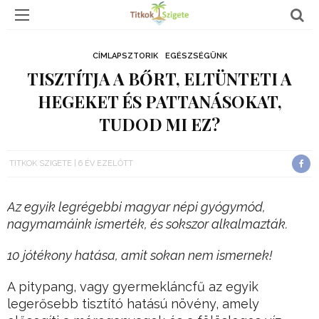
CÍMLAPSZTORIK
EGÉSZSÉGÜNK
TISZTÍTJA A BŐRT, ELTÜNTETI A
HEGEKET ÉS PATTANÁSOKAT,
TUDOD MI EZ?
TITKOK SZIGETE
6 ÉV EZELŐTT
Az egyik legrégebbi magyar népi gyógymód,
nagymamáink ismerték, és sokszor alkalmazták.
10 jótékony hatása, amit sokan nem ismernek!
A pitypang, vagy gyermekláncfű az egyik
legerősebb tisztító hatású növény, amely