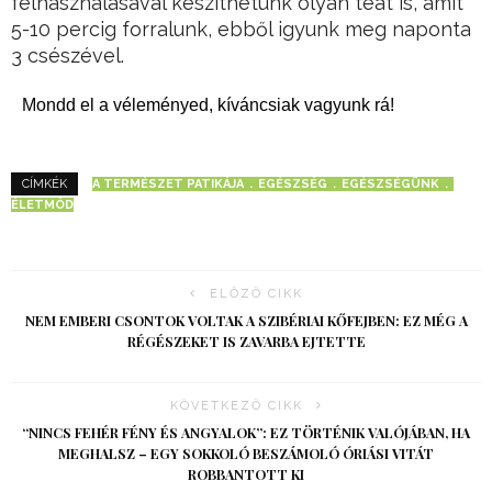
felhasználásával készíthetünk olyan teát is, amit
5-10 percig forralunk, ebből igyunk meg naponta
3 csészével.
Mondd el a véleményed, kíváncsiak vagyunk rá!
A TERMÉSZET PATIKÁJA
EGÉSZSÉG
EGÉSZSÉGÜNK
CÍMKÉK
ÉLETMÓD
ELŐZŐ CIKK
NEM EMBERI CSONTOK VOLTAK A SZIBÉRIAI KŐFEJBEN: EZ MÉG A
RÉGÉSZEKET IS ZAVARBA EJTETTE
KÖVETKEZŐ CIKK
“NINCS FEHÉR FÉNY ÉS ANGYALOK”: EZ TÖRTÉNIK VALÓJÁBAN, HA
MEGHALSZ – EGY SOKKOLÓ BESZÁMOLÓ ÓRIÁSI VITÁT
ROBBANTOTT KI