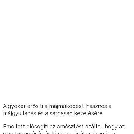
A gyökér erősíti a májműködést: hasznos a
májgyulladás és a sárgaság kezelésére
Emellett elősegíti az emésztést azáltal, hogy az
epe termelését és kiválasztását serkenti: az