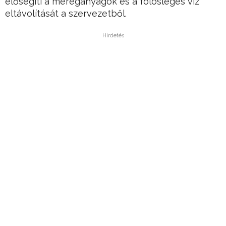
elősegíti a méreganyagok és a fölösleges víz
eltávolítását a szervezetből.
Hirdetés