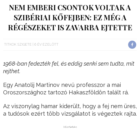
NEM EMBERI CSONTOK VOLTAK A
SZIBÉRIAI KŐFEJBEN: EZ MÉG A
RÉGÉSZEKET IS ZAVARBA EJTETTE
TITKOK SZIGETE
6 ÉV EZELŐTT
1968-ban fedezték fel, és eddig senki sem tudta, mit
rejthet.
Egy Anatolij Martinov nevű professzor a mai
Oroszországhoz tartozó Hakaszföldön talált rá.
Az viszonylag hamar kiderült, hogy a fej nem üres,
a tudósok ezért több vizsgálatot is végeztek rajta.
Hirdetés