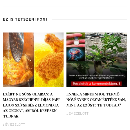
EZ IS TETSZENI FOG!
EZÉRT NE SÜSS OLAJBAN: A
ENNEK A MINDENHOL TERMŐ
MAGYAR SZÉCHENYI-DÍJAS PAPP
NÖVÉNYNEK OLYAN ÉRTÉKE VAN,
LAJOS SZÍVSEBÉSZ ELMONDTA
MINT AZ EZÜST: TE TUDTAD?
AZ OKOKAT, AMIRŐL KEVESEN
1 ÉV EZELŐTT
TUDNAK
1 ÉV EZELŐTT