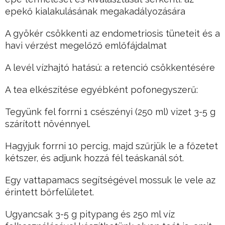
epekő kialakulásának megakadályozására
A gyökér csökkenti az endometriosis tüneteit és a
havi vérzést megelőző emlőfájdalmat
A levél vízhajtó hatású: a retenció csökkentésére
A tea elkészítése egyébként pofonegyszerű:
Tegyünk fel forrni 1 csészényi (250 ml) vizet 3-5 g
szárított növénnyel.
Hagyjuk forrni 10 percig, majd szűrjük le a főzetet
kétszer, és adjunk hozzá fél teáskanál sót.
Egy vattapamacs segítségével mossuk le vele az
érintett bőrfelületet.
Ugyancsak 3-5 g pitypang és 250 ml víz