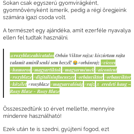
Sokan csak egyszerű gyomvirágként,
gyomnövényként ismerik, pedig a régi öregjeink
számára igazi csoda volt.
A természet egy ajándéka, amit ezerféle nyavalya
ellen fel tudtak használni.
@roxyblazeahivatalos
Orbán Viktor rajza: kiszúrtam rajta
valamit amiről senki sem beszél!
#orbánrajz
#vicces
#humoros
#magyartiktok
#magyarmémek
#aicontent
#roxyblaze
#digitálisinfluenszer
#orbánviktor
#orbanviktor
#közélet
#roxyblaze
#magyarvalóság
#rajz
♬ eredeti hang –
Roxy Blaze - Roxy Blaze
Összeszedtünk 10 érvet mellette, mennyire
mindenre használható!
Ezek után te is szedni, gyűjteni fogod, ezt