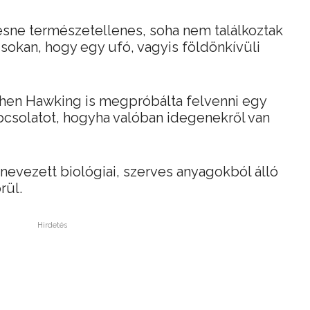
esne természetellenes, soha nem találkoztak
 sokan, hogy egy ufó, vagyis földönkívüli
hen Hawking is megpróbálta felvenni egy
pcsolatot, hogyha valóban idegenekről van
ynevezett biológiai, szerves anyagokból álló
rül.
Hirdetés