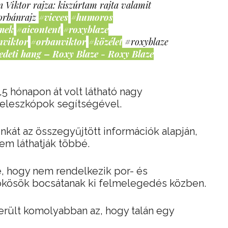
 Viktor rajza: kiszúrtam rajta valamit
orbánrajz
#vicces
#humoros
mek
#aicontent
#roxyblaze
nviktor
#orbanviktor
#közélet
#roxyblaze
edeti hang – Roxy Blaze - Roxy Blaze
5 hónapon át volt látható nagy
 teleszkópok segítségével.
nkát az összegyűjtött információk alapján,
nem láthatják többé.
, hogy nem rendelkezik por- és
ökösök bocsátanak ki felmelegedés közben.
merült komolyabban az, hogy talán egy