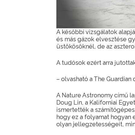
A későbbi vizsgálatok alapjá
és más gázok elvesztése gyo
üstökösöknél, de az asztero
A tudósok ezért arra jutot
– olvasható a The Guardian 
A Nature Astronomy című l
Doug Lin, a Kaliforniai Eg
ismertették a számítógépes 
hogy ez a folyamat hogyan
olyan jellegzetességeit, mi