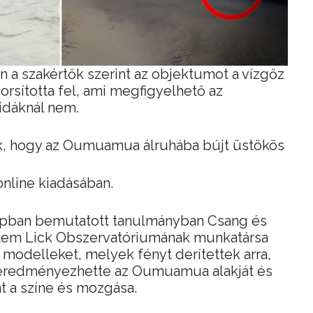
n a szakértők szerint az objektumot a vízgőz
rsította fel, ami megfigyelhető az
idáknál nem.
tak, hogy az Oumuamua álruhába bújt üstökös
online kiadásában.
apban bemutatott tanulmányban Csang és
yetem Lick Obszervatóriumának munkatársa
modelleket, melyek fényt derítettek arra,
 eredményezhette az Oumuamua alakját és
nt a színe és mozgása.