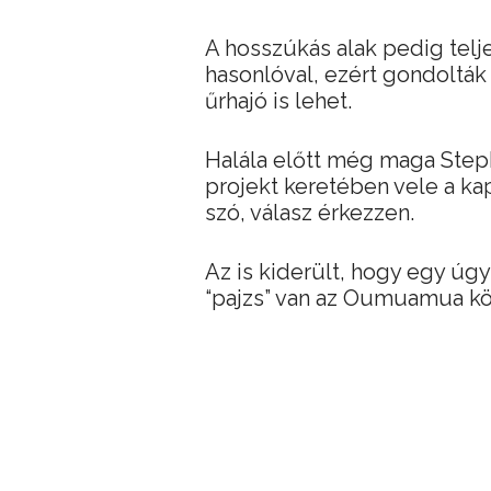
A hosszúkás alak pedig telj
hasonlóval, ezért gondolták
űrhajó is lehet.
Halála előtt még maga Step
projekt keretében vele a ka
szó, válasz érkezzen.
Az is kiderült, hogy egy úg
“pajzs” van az Oumuamua kö