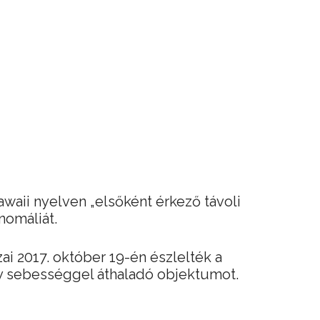
aii nyelven „elsőként érkező távoli
nomáliát.
ai 2017. október 19-én észlelték a
 sebességgel áthaladó objektumot.