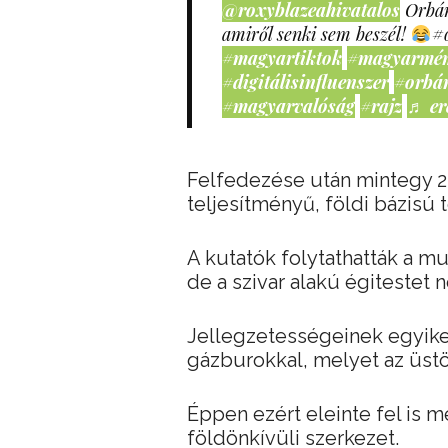
@roxyblazeahivatalos
Orbán
amiről senki sem beszél!
#
#magyartiktok
#magyarmé
#digitálisinfluenszer
#orbá
#magyarvalóság
#rajz
♬ er
Felfedezése után mintegy 2,
teljesítményű, földi bázisú
A kutatók folytathatták a mu
de a szivar alakú égitestet 
Jellegzetességeinek egyike
gázburokkal, melyet az üst
Éppen ezért eleinte fel is 
földönkívüli szerkezet.