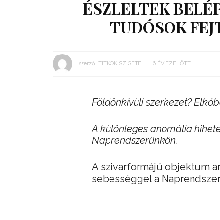
ÉSZLELTEK BELÉP
TUDÓSOK FEJT
szerző:
TITKOK SZIGETE
6 ÉV EZELŐTT
Földönkívüli szerkezet? Elkób
A különleges anomália hihete
Naprendszerünkön.
A szivarformájú objektum a
sebességgel a Naprendszer