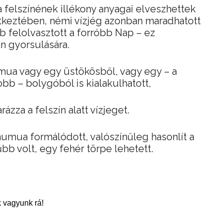
felszínének illékony anyagai elveszhettek
tkeztében, némi vízjég azonban maradhatott
bb felolvasztott a forróbb Nap – ez
n gyorsulására.
mua vagy egy üstökösből, vagy egy – a
b – bolygóból is kialakulhatott,
za a felszín alatt vízjeget.
mumua formálódott, valószínűleg hasonlít a
bb volt, egy fehér törpe lehetett.
 vagyunk rá!