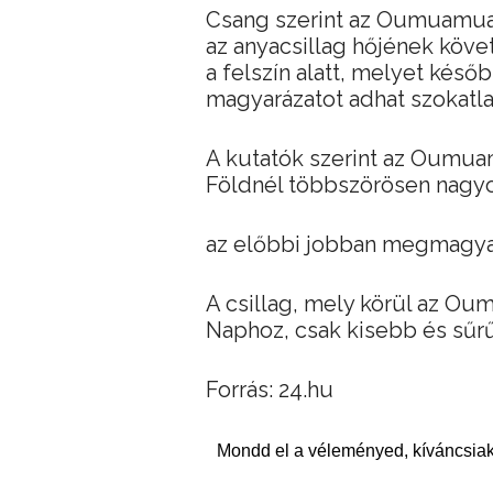
Csang szerint az Oumuamua 
az anyacsillag hőjének köve
a felszín alatt, melyet késő
magyarázatot adhat szokatla
A kutatók szerint az Oumua
Földnél többszörösen nagyob
az előbbi jobban megmagyaráz
A csillag, mely körül az Ou
Naphoz, csak kisebb és sűrű
Forrás: 24.hu
Mondd el a véleményed, kíváncsiak