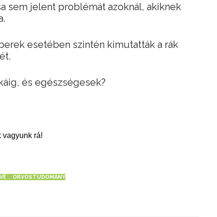
a sem jelent problémát azoknál, akiknek
a.
mberek esetében szintén kimutatták a rák
ét.
okáig, és egészségesek?
 vagyunk rá!
VÉ
ORVOSTUDOMÁNY