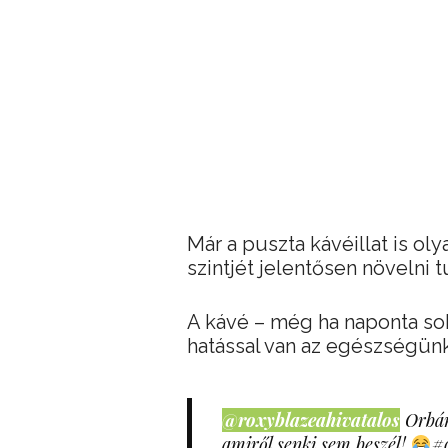
Már a puszta kávéillat is ol
szintjét jelentősen növelni t
A kávé – még ha naponta sok
hatással van az egészségünk
@roxyblazeahivatalos
Orbán
amiről senki sem beszél!
#