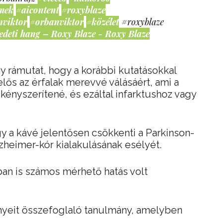
mek
#aicontent
#roxyblaze
nviktor
#orbanviktor
#közélet
#roxyblaze
edeti hang – Roxy Blaze - Roxy Blaze
 rámutat, hogy a korábbi kutatásokkal
lős az érfalak merevvé válásáért, ami a
nyszerítené, és ezáltal infarktushoz vagy
gy a kávé jelentősen csökkenti a Parkinson-
lzheimer-kór kialakulásának esélyét.
ban is számos mérhető hatás volt
ényeit összefoglaló tanulmány, amelyben