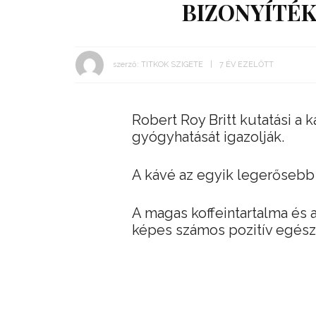
BIZONYÍTÉK
szerző:
TITKOK SZIGETE
7 ÉV EZELŐTT
Robert Roy Britt kutatási a
gyógyhatását igazolják.
A kávé az egyik legerősebb
A magas koffeintartalma és 
képes számos pozitív egészs