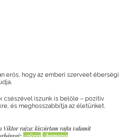
yan erős, hogy az emberi szerveet éberségi
udja.
 csészével iszunk is belőle – pozitív
re, és meghosszabbítja az életünket.
 Viktor rajza: kiszúrtam rajta valamit
orbánrajz
#vicces
#humoros