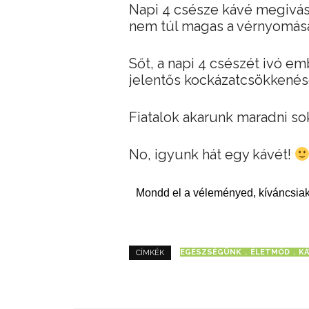
Napi 4 csésze kávé megivás
nem túl magas a vérnyomás
Sőt, a napi 4 csészét ivó e
jelentős kockázatcsökkenés
Fiatalok akarunk maradni s
No, igyunk hát egy kávét!
Mondd el a véleményed, kíváncsiak
EGÉSZSÉGÜNK
ÉLETMÓD
KÁ
CÍMKÉK