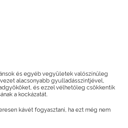
idánsok és egyéb vegyületek valószínűleg
vezet alacsonyabb gyulladásszintjével,
adgyököket, és ezzel vélhetőleg csökkentik
ának a kockázatát.
eresen kávét fogyasztani, ha ezt még nem