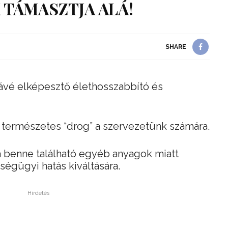
 TÁMASZTJA ALÁ!
SHARE
 kávé elképesztő élethosszabbító és
 természetes “drog” a szervezetünk számára.
a benne található egyéb anyagok miatt
égügyi hatás kiváltására.
Hirdetés