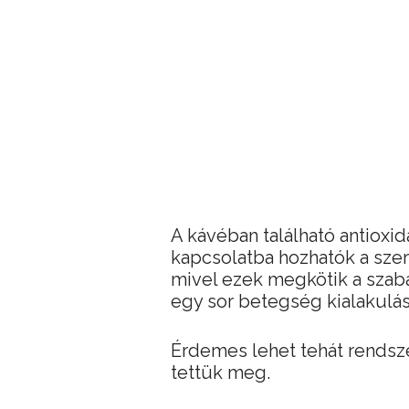
A kávéban található antiox
kapcsolatba hozhatók a szer
mivel ezek megkötik a szab
egy sor betegség kialakulás
Érdemes lehet tehát rendsz
tettük meg.