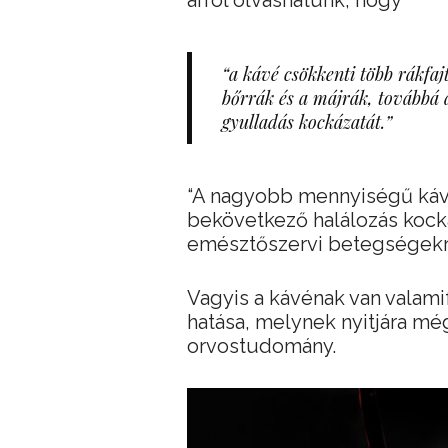
arról olvashatunk, hogy
“a kávé csökkenti több rákfaj
bőrrák és a májrák, továbbá a
gyulladás kockázatát.”
“A nagyobb mennyiségű kávé
bekövetkező halálozás kockáz
emésztőszervi betegségekr
Vagyis a kávénak van valamif
hatása, melynek nyitjára mé
orvostudomány.