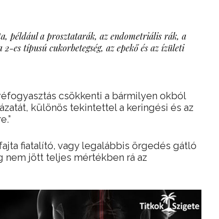
ta, például a prosztatarák, az endometriális rák, a
 2-es típusú cukorbetegség, az epekő és az ízületi
fogyasztás csökkenti a bármilyen okból
atát, különös tekintettel a keringési és az
e.”
ajta fiatalító, vagy legalábbis örgedés gátló
g nem jött teljes mértékben rá az