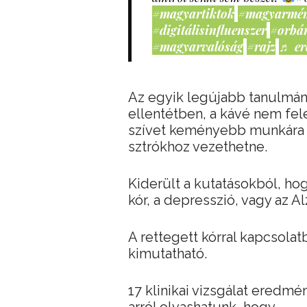
#magyartiktok
#magyarmé
#digitálisinfluenszer
#orbá
#magyarvalóság
#rajz
♬ er
Az egyik legújabb tanulmány
ellentétben, a kávé nem fele
szívet keményebb munkára ké
sztrókhoz vezethetne.
Kiderült a kutatásokból, ho
kór, a depresszió, vagy az A
A rettegett kórral kapcsolat
kimutatható.
17 klinikai vizsgálat eredm