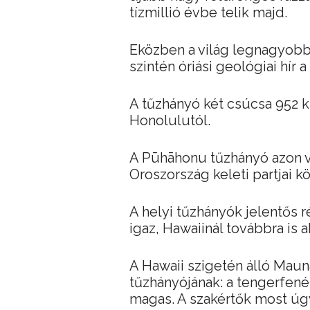
tízmillió évbe telik majd.
Eközben a világ legnagyobb 
szintén óriási geológiai hír 
A tűzhányó két csúcsa 952 k
Honolulutól.
A Pūhāhonu tűzhányó azon v
Oroszország keleti partjai köz
A helyi tűzhányók jelentős ré
igaz, Hawaiinál továbbra is
A Hawaii szigetén álló Maun
tűzhányójának: a tengerfené
magas. A szakértők most úg