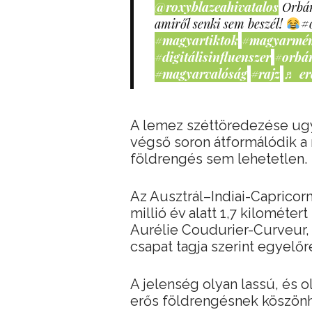
@roxyblazeahivatalos
Orbán
amiről senki sem beszél!
#
#magyartiktok
#magyarmé
#digitálisinfluenszer
#orbá
#magyarvalóság
#rajz
♬ er
A lemez széttöredezése ugya
végső soron átformálódik a
földrengés sem lehetetlen.
Az Ausztrál–Indiai-Capricorn
millió év alatt 1,7 kilométer
Aurélie Coudurier-Curveur, a
csapat tagja szerint egyelőr
A jelenség olyan lassú, és o
erős földrengésnek köszönh