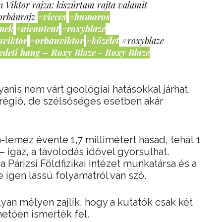
 Viktor rajza: kiszúrtam rajta valamit
orbánrajz
#vicces
#humoros
mek
#aicontent
#roxyblaze
nviktor
#orbanviktor
#közélet
#roxyblaze
edeti hang – Roxy Blaze - Roxy Blaze
nis nem várt geológiai hatásokkal járhat,
 régió, de szélsőséges esetben akár
-lemez évente 1,7 millimétert hasad, tehát 1
t – igaz, a távolodás idővel gyorsulhat.
 Párizsi Földfizikai Intézet munkatársa és a
e igen lassú folyamatról van szó.
lyan mélyen zajlik, hogy a kutatók csak két
etően ismerték fel.