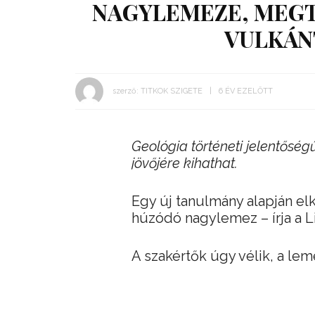
NAGYLEMEZE, MEGT
VULKÁN
szerző:
TITKOK SZIGETE
6 ÉV EZELŐTT
Geológia történeti jelentőség
jövőjére kihathat.
Egy új tanulmány alapján elk
húzódó nagylemez – írja a L
A szakértők úgy vélik, a leme