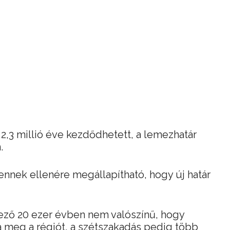
 2,3 millió éve kezdődhetett, a lemezhatár
.
ennek ellenére megállapítható, hogy új határ
kező 20 ezer évben nem valószínű, hogy
 meg a régiót, a szétszakadás pedig több