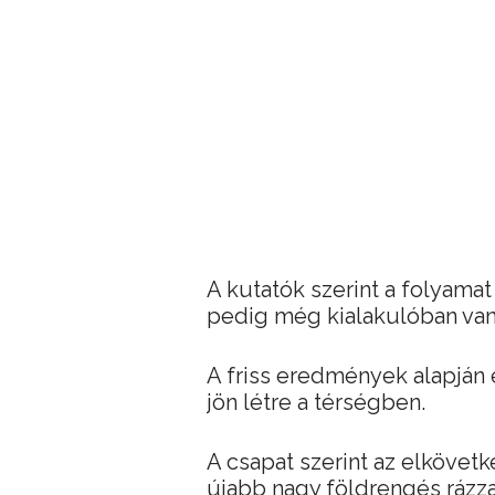
A kutatók szerint a folyamat
pedig még kialakulóban van
A friss eredmények alapján 
jön létre a térségben.
A csapat szerint az elkövet
újabb nagy földrengés rázza