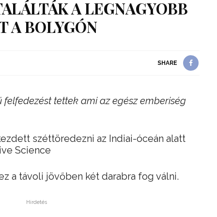
ALÁLTÁK A LEGNAGYOBB
T A BOLYGÓN
SHARE
ű felfedezést tettek ami az egész emberiség
ezdett széttöredezni az Indiai-óceán alatt
ive Science
z a távoli jövőben két darabra fog válni.
Hirdetés