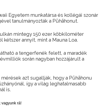
waii Egyetem munkatársa és kollégái szonár
gével tanulmányozták a Pūhāhonut.
 vulkán mintegy 150 ezer köbkilométer
l kétszer annyit, mint a Mauna Loa.
átható a tengerfenék felett, a maradék
 évmilliók során nagyban hozzájárult a
b mérések azt sugallják, hogy a Pūhāhonu
zhányónál, így a világ leghatalmasabb
l is.
 vagyunk rá!