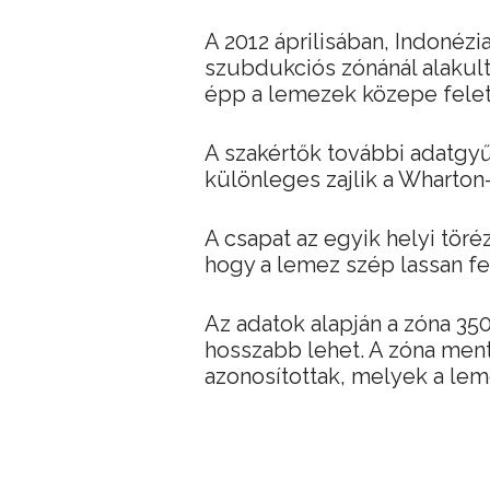
A 2012 áprilisában, Indoné
szubdukciós zónánál alakulta
épp a lemezek közepe felet
A szakértők további adatgyű
különleges zajlik a Wharto
A csapat az egyik helyi tör
hogy a lemez szép lassan fe
Az adatok alapján a zóna 35
hosszabb lehet. A zóna me
azonosítottak, melyek a le