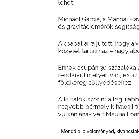
lehet.
Michael Garcia, a Manoai Ha
és gravitációmérők segítsé
A csapat arra jutott, hogy a
kőzetet tartalmaz – nagyjábó
Ennek csupán 30 százaléka l
rendkívül mélyen van, és az
földkéreg süllyedéséhez.
A kutatók szerint a legújab
nagyobb bármelyik hawaii tű
vulkánjának vélt Mauna Loáná
Mondd el a véleményed, kíváncsiak