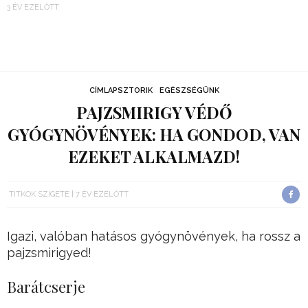
3 ÉV EZELŐTT
CÍMLAPSZTORIK
EGÉSZSÉGÜNK
PAJZSMIRIGY VÉDŐ
GYÓGYNÖVÉNYEK: HA GONDOD, VAN
EZEKET ALKALMAZD!
TITKOK SZIGETE
7 ÉV EZELŐTT
Igazi, valóban hatásos gyógynövények, ha rossz a
pajzsmirigyed!
Barátcserje