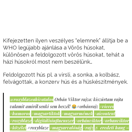
Kifejezetten ilyen veszélyes “elemnek” állítja be a
WHO legújabb ajánlása a Vörös húsokat,
különösen a feldolgozott vörös húsokat, tehát a
házi húsokról most nem beszélünk…
Feldolgozott hús pl. a virsli, a sonka, a kolbász,
felvágottak, a konzerv hús és a húskészítmények.
@roxyblazeahivatalos
Orbán Viktor rajza: kiszúrtam rajta
valamit amiről senki sem beszél!
#orbánrajz
#vicces
#humoros
#magyartiktok
#magyarmémek
#aicontent
#roxyblaze
#digitálisinfluenszer
#orbánviktor
#orbanviktor
#közélet
#roxyblaze
#magyarvalóság
#rajz
♬ eredeti hang –