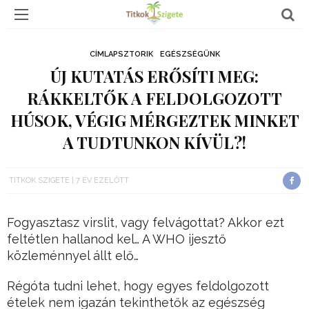
CÍMLAPSZTORIK
EGÉSZSÉGÜNK
ÚJ KUTATÁS ERŐSÍTI MEG:
RÁKKELTŐK A FELDOLGOZOTT
HÚSOK, VÉGIG MÉRGEZTEK MINKET
A TUDTUNKON KÍVÜL?!
TITKOK SZIGETE
7 ÉV EZELŐTT
Fogyasztasz virslit, vagy felvágottat? Akkor ezt
feltétlen hallanod kel… A WHO ijesztő
közleménnyel állt elő…
Régóta tudni lehet, hogy egyes feldolgozott
ételek nem igazán tekinthetők az egészség