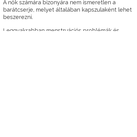
A nők számára bizonyára nem ismeretlen a
barátcserje, melyet általában kapszulaként lehet
beszerezni.
Leggyakrabban menstruációs problémák és
teherbeesési nehézségek során alkalmazzák –
hiszen fokozza a progeszteron termelődését és
csökkenti a prolaktin szintet-, de egyre többen
számolnak be a pajzsmirigyre gyakorolt kedvező
hatásáról is.
Hirdetés