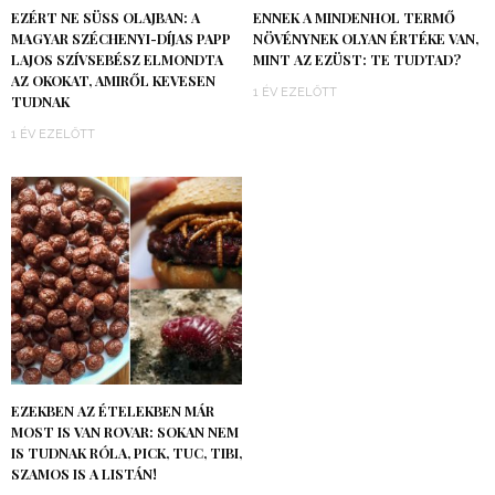
EZÉRT NE SÜSS OLAJBAN: A
ENNEK A MINDENHOL TERMŐ
MAGYAR SZÉCHENYI-DÍJAS PAPP
NÖVÉNYNEK OLYAN ÉRTÉKE VAN,
LAJOS SZÍVSEBÉSZ ELMONDTA
MINT AZ EZÜST: TE TUDTAD?
AZ OKOKAT, AMIRŐL KEVESEN
1 ÉV EZELŐTT
TUDNAK
1 ÉV EZELŐTT
EZEKBEN AZ ÉTELEKBEN MÁR
MOST IS VAN ROVAR: SOKAN NEM
IS TUDNAK RÓLA, PICK, TUC, TIBI,
SZAMOS IS A LISTÁN!