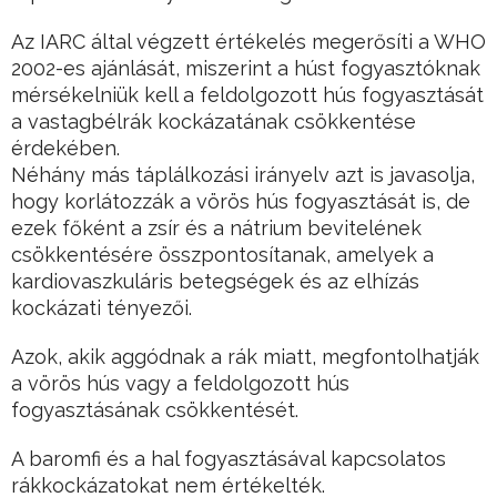
Az IARC által végzett értékelés megerősíti a WHO
2002-es ajánlását, miszerint a húst fogyasztóknak
mérsékelniük kell a feldolgozott hús fogyasztását
a vastagbélrák kockázatának csökkentése
érdekében.
Néhány más táplálkozási irányelv azt is javasolja,
hogy korlátozzák a vörös hús fogyasztását is, de
ezek főként a zsír és a nátrium bevitelének
csökkentésére összpontosítanak, amelyek a
kardiovaszkuláris betegségek és az elhízás
kockázati tényezői.
Azok, akik aggódnak a rák miatt, megfontolhatják
a vörös hús vagy a feldolgozott hús
fogyasztásának csökkentését.
A baromfi és a hal fogyasztásával kapcsolatos
rákkockázatokat nem értékelték.