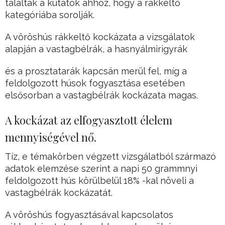
találtak a kutatók ahhoz, hogy a rákkeltő
kategóriába sorolják.
A vöröshús rákkeltő kockázata a vizsgálatok
alapján a vastagbélrák, a hasnyálmirigyrák
és a prosztatarák kapcsán merül fel, míg a
feldolgozott húsok fogyasztása esetében
elsősorban a vastagbélrák kockázata magas.
A kockázat az elfogyasztott élelem
mennyiségével nő.
Tíz, e témakörben végzett vizsgálatból származó
adatok elemzése szerint a napi 50 grammnyi
feldolgozott hús körülbelül 18% -kal növeli a
vastagbélrák kockázatát.
A vöröshús fogyasztásával kapcsolatos