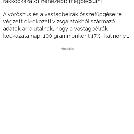
rákkockázatot nehezebb megbecsülni.
A vöröshús és a vastagbélrák összefüggéseire
végzett ok-okozati vizsgálatokból származó
adatok arra utalnak, hogy a vastagbélrák
kockázata napi 100 grammonként 17% -kal nőhet.
Hirdetés