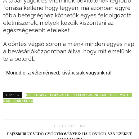
A tápanyagok és vitaminok bevitelének legfőbb
forrása kellene hogy legyen, ma azonban egyre
több betegséghez köthetők egyes feldolgozott
élelmiszerek, melyek kezdik kiszorítani az
egészségesebb ételeket…
A döntés végső soron a miénk minden egyes nap,
a bevásárlóközpontban állva, hogy mit emelünk
le a polcról…
Mondd el a véleményed, kíváncsiak vagyunk rá!
BETEGSÉG
EGÉSZSÉG
ÉLELMISZERRIPAR
ÉLETMÓD
CÍMKÉK
RÁK
RÁKKELTŐ
ELŐZŐ CIKK
PAJZSMIRIGY VÉDŐ GYÓGYNÖVÉNYEK: HA GONDOD, VAN EZEKET