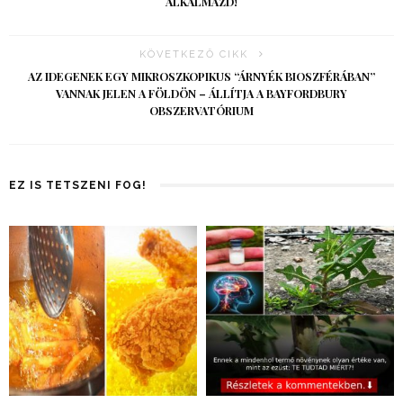
ALKALMAZD!
KÖVETKEZŐ CIKK
AZ IDEGENEK EGY MIKROSZKOPIKUS “ÁRNYÉK BIOSZFÉRÁBAN”
VANNAK JELEN A FÖLDÖN – ÁLLÍTJA A BAYFORDBURY
OBSZERVATÓRIUM
EZ IS TETSZENI FOG!