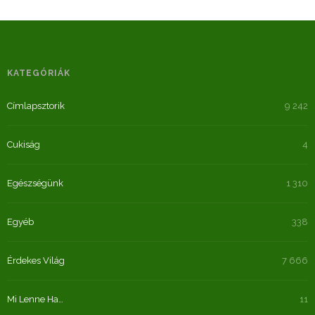
KATEGÓRIÁK
Címlapsztorik
9 242
Cukiság
4
Egészségünk
1 310
Egyéb
338
Érdekes Világ
7 666
Mi Lenne Ha…
11