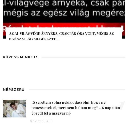
AZ AI-VILÁGVÉGE ÁRNYÉKA, CSAK PÁR ÓRA VOLT, MÉGIS AZ
EGÉSZ VILÁG MEGÉREZTE…
KÖVESS MINKET!
NÉPSZERŰ
1
„Szerettem volna nekik odaszólni, hogy ne
temessenek el, mert nem haltam meg” – 6 nap után
ébredt fel a magyar nő
6 ÉV EZELŐTT