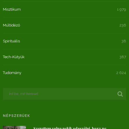
Misztikum
1 979
Múltidéző
236
Spirituális
38
Tech-Kütyük
387
Tudomány
2 624
NÉPSZERŰEK
„Szerettem volna nekik odaszólni, hogy ne