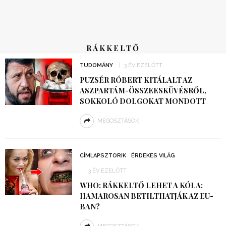
RÁKKELTŐ
TUDOMÁNY
3 ÉV EZELŐTT
PUZSÉR RÓBERT KITÁLALT AZ
ASZPARTÁM-ÖSSZEESKÜVÉSRŐL,
SOKKOLÓ DOLGOKAT MONDOTT
MEGOSZTÁSOK
CÍMLAPSZTORIK
ÉRDEKES VILÁG
3 ÉV EZELŐTT
WHO: RÁKKELTŐ LEHET A KÓLA:
HAMAROSAN BETILTHATJÁK AZ EU-
BAN?