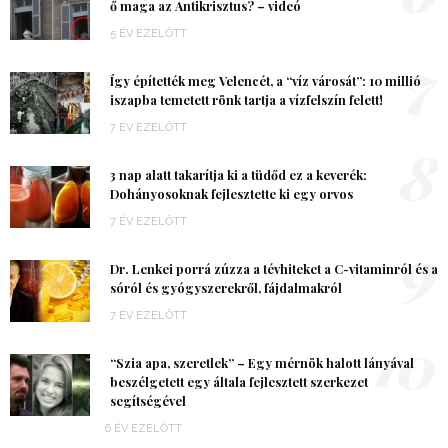
ő maga az Antikrisztus? – videó
5 ÉV EZELŐTT
7
Így építették meg Velencét, a “víz városát”: 10 millió
iszapba temetett rönk tartja a vízfelszín felett!
7 ÉV EZELŐTT
8
3 nap alatt takarítja ki a tüdőd ez a keverék:
Dohányosoknak fejlesztette ki egy orvos
7 ÉV EZELŐTT
9
Dr. Lenkei porrá zúzza a tévhiteket a C-vitaminról és a
sóról és gyógyszerekről, fájdalmakról
7 ÉV EZELŐTT
10
“Szia apa, szeretlek” – Egy mérnök halott lányával
beszélgetett egy általa fejlesztett szerkezet
segítségével
6 ÉV EZELŐTT