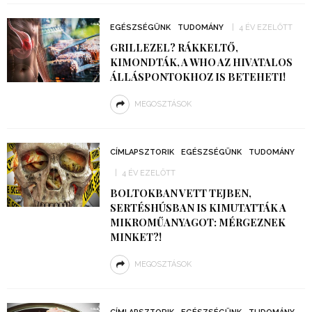
EGÉSZSÉGÜNK
TUDOMÁNY
4 ÉV EZELŐTT
GRILLEZEL? RÁKKELTŐ,
KIMONDTÁK, A WHO AZ HIVATALOS
ÁLLÁSPONTOKHOZ IS BETEHETI!
MEGOSZTÁSOK
CÍMLAPSZTORIK
EGÉSZSÉGÜNK
TUDOMÁNY
4 ÉV EZELŐTT
BOLTOKBAN VETT TEJBEN,
SERTÉSHÚSBAN IS KIMUTATTÁK A
MIKROMŰANYAGOT: MÉRGEZNEK
MINKET?!
MEGOSZTÁSOK