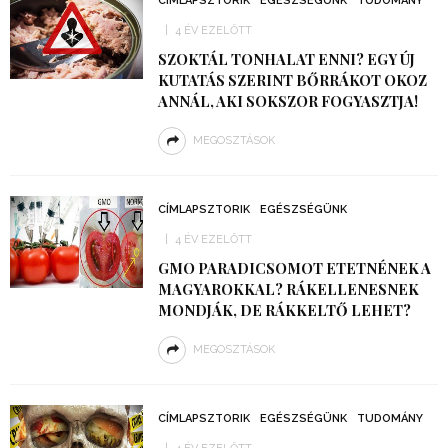
CÍMLAPSZTORIK
EGÉSZSÉGÜNK
TUDOMÁNY
4 ÉV EZELŐTT
SZOKTÁL TONHALAT ENNI? EGY ÚJ
KUTATÁS SZERINT BŐRRÁKOT OKOZ
ANNÁL, AKI SOKSZOR FOGYASZTJA!
MEGOSZTÁSOK
CÍMLAPSZTORIK
EGÉSZSÉGÜNK
4 ÉV EZELŐTT
GMO PARADICSOMOT ETETNÉNEK A
MAGYAROKKAL? RÁKELLENESNEK
MONDJÁK, DE RÁKKELTŐ LEHET?
MEGOSZTÁSOK
CÍMLAPSZTORIK
EGÉSZSÉGÜNK
TUDOMÁNY