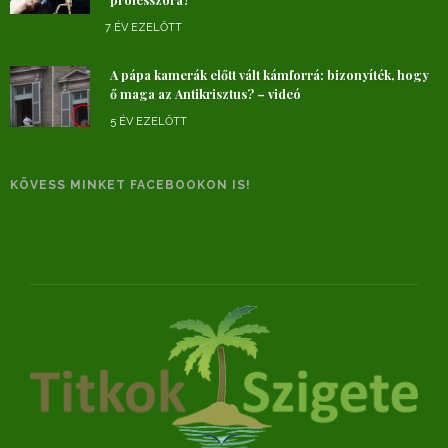
7 ÉV EZELŐTT
A pápa kamerák előtt vált kámforrá: bizonyíték, hogy
ő maga az Antikrisztus? – videó
5 ÉV EZELŐTT
KÖVESS MINKET FACEBOOKON IS!