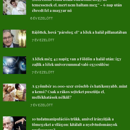
temessenek el, mert nem haltam meg” – 6 nap után
ébredt fel a magyar nő
6 ÉV EZELŐTT
Rájöttek, hová “párolog el” a lélek a halál pillanatában
7 ÉV EZELŐTT
A lélek még 42 napig van a Földön a halál után: így
zajlik a lélek univerzummal való egyesülése
7 ÉV EZELŐTT
A gyömbér 10.000-szer erősebb és hatékonyabb, mint
a kemó? Csak a rákos sejteket pusztítja el,
mellékhatások nélkül?
7 ÉV EZELŐTT
10 tudatmanipulációs trükk, amivel irányítják a
tömegeket a világon: kitálalt a nyelvtudományok
professzora?