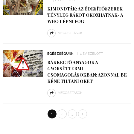
4 ÉV EZELŐTT
KIMONDTÁK: AZ ÉDESÍTŐSZEREK
TÉNYLEG RÁKOT OKOZHATNAK- A
WHO LÉPNI FOG
MEGOSZTÁSOK
EGÉSZSÉGÜNK
4 ÉV EZELŐTT
RÁKKELTŐ ANYAGOK A
GYORSÉTTERMI
CSOMAGOLÁSOKBAN: AZONNAL BE
KÉNE TILTANI ŐKET
MEGOSZTÁSOK
1
2
3