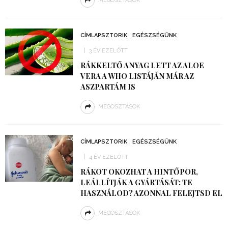
MEGOSZTÁSOK
CÍMLAPSZTORIK
EGÉSZSÉGÜNK
3 ÉV EZELŐTT
RÁKKELTŐ ANYAG LETT AZ ALOE
VERA A WHO LISTÁJÁN MÁR AZ
ASZPARTÁM IS
MEGOSZTÁSOK
CÍMLAPSZTORIK
EGÉSZSÉGÜNK
4 ÉV EZELŐTT
RÁKOT OKOZHAT A HINTŐPOR,
LEÁLLÍTJÁK A GYÁRTÁSÁT: TE
HASZNÁLOD? AZONNAL FELEJTSD EL
MEGOSZTÁSOK