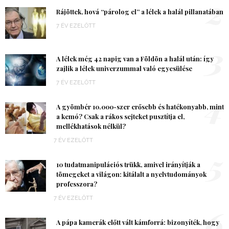
2
Rájöttek, hová “párolog el” a lélek a halál pillanatában
7 ÉV EZELŐTT
3
A lélek még 42 napig van a Földön a halál után: így
zajlik a lélek univerzummal való egyesülése
7 ÉV EZELŐTT
4
A gyömbér 10.000-szer erősebb és hatékonyabb, mint
a kemó? Csak a rákos sejteket pusztítja el,
mellékhatások nélkül?
7 ÉV EZELŐTT
5
10 tudatmanipulációs trükk, amivel irányítják a
tömegeket a világon: kitálalt a nyelvtudományok
professzora?
7 ÉV EZELŐTT
6
A pápa kamerák előtt vált kámforrá: bizonyíték, hogy