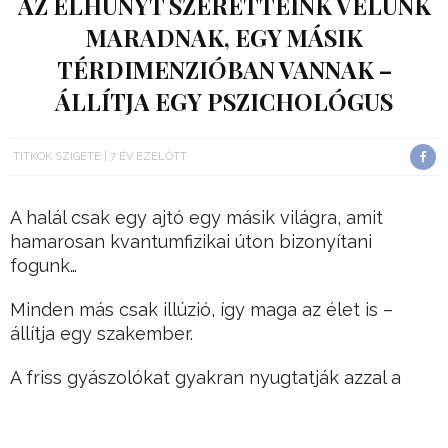
AZ ELHUNYT SZERETTEINK VELÜNK
MARADNAK, EGY MÁSIK
TÉRDIMENZIÓBAN VANNAK –
ÁLLÍTJA EGY PSZICHOLÓGUS
TITKOK SZIGETE
7 ÉV EZELŐTT
A halál csak egy ajtó egy másik világra, amit
hamarosan kvantumfizikai úton bizonyítani
fogunk…
Minden más csak illúzió, így maga az élet is –
állítja egy szakember.
A friss gyászolókat gyakran nyugtatják azzal a
tudattal, hogy szerettük örökre velük marad.
Hirdetés