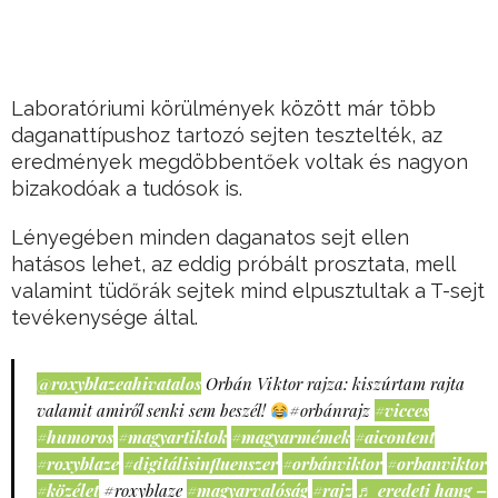
Laboratóriumi körülmények között már több
daganattípushoz tartozó sejten tesztelték, az
eredmények megdöbbentőek voltak és nagyon
bizakodóak a tudósok is.
Lényegében minden daganatos sejt ellen
hatásos lehet, az eddig próbált prosztata, mell
valamint tüdőrák sejtek mind elpusztultak a T-sejt
tevékenysége által.
@roxyblazeahivatalos
Orbán Viktor rajza: kiszúrtam rajta
valamit amiről senki sem beszél!
#orbánrajz
#vicces
#humoros
#magyartiktok
#magyarmémek
#aicontent
#roxyblaze
#digitálisinfluenszer
#orbánviktor
#orbanviktor
#közélet
#roxyblaze
#magyarvalóság
#rajz
♬ eredeti hang –