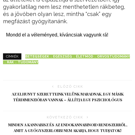
gyakorlatilag nem lesz menthetetlen rákbeteg,
és a jövőben olyan lesz, mintha “csak” egy
megfázást gyógyítanánk.
Mondd el a véleményed, kíváncsiak vagyunk rá!
BETEGSÉGEK
EGÉSZSÉG
ÉLETMÓD
ORVOSTUDOMÁNY
CÍMKÉK
RÁK
TUDOMÁNY
ELŐZŐ CIKK
AZ ELHUNYT SZERETTEINK VELÜNK MARADNAK, EGY MÁSIK
TÉRDIMENZIÓBAN VANNAK – ÁLLÍTJA EGY PSZICHOLÓGUS
KÖVETKEZŐ CIKK
MINDEN A KANNABISZ ÉS AZ ENDOKANNABINOID RENDSZERRŐL,
AMIT A GYÓGYSZERLOBBI NEM AKARJA, HOGY TUDJATOK!