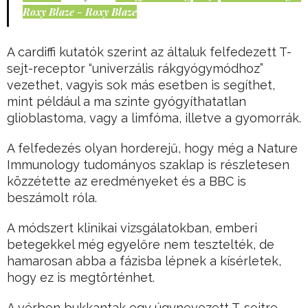
Roxy Blaze - Roxy Blaze
A cardiffi kutatók szerint az általuk felfedezett T-
sejt-receptor “univerzális rákgyógymódhoz”
vezethet, vagyis sok más esetben is segíthet,
mint például a ma szinte gyógyíthatatlan
glioblastoma, vagy a limfóma, illetve a gyomorrák.
A felfedezés olyan horderejű, hogy még a Nature
Immunology tudományos szaklap is részletesen
közzétette az eredményeket és a BBC is
beszámolt róla.
A módszert klinikai vizsgálatokban, emberi
betegekkel még egyelőre nem tesztelték, de
hamarosan abba a fázisba lépnek a kísérletek,
hogy ez is megtörténhet.
A vérben bukkantak egy úgynevezett T-sejtre,