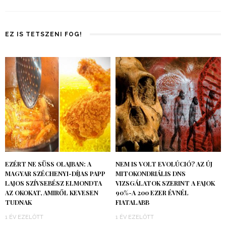
EZ IS TETSZENI FOG!
EZÉRT NE SÜSS OLAJBAN: A
NEM IS VOLT EVOLÚCIÓ? AZ ÚJ
MAGYAR SZÉCHENYI-DÍJAS PAPP
MITOKONDRIÁLIS DNS
LAJOS SZÍVSEBÉSZ ELMONDTA
VIZSGÁLATOK SZERINT A FAJOK
AZ OKOKAT, AMIRŐL KEVESEN
90%-A 200 EZER ÉVNÉL
TUDNAK
FIATALABB
1 ÉV EZELŐTT
1 ÉV EZELŐTT