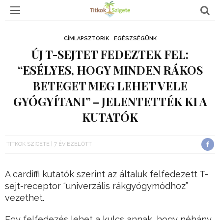
CÍMLAPSZTORIK
EGÉSZSÉGÜNK
ÚJ T-SEJTET FEDEZTEK FEL:
“ESÉLYES, HOGY MINDEN RÁKOS
BETEGET MEG LEHET VELE
GYÓGYÍTANI” – JELENTETTÉK KI A
KUTATÓK
TITKOK SZIGETE
7 ÉV EZELŐTT
A cardiffi kutatók szerint az általuk felfedezett T-
sejt-receptor “univerzális rákgyógymódhoz”
vezethet.
Egy felfedezés lehet a kulcs annak, hogy néhány