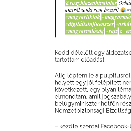
@roxyblazeahivatalos
Orbán
amiről senki sem beszél!
#
#magyartiktok
#magyarmé
#digitálisinfluenszer
#orbá
#magyarvalóság
#rajz
♬ er
Kedd délelőtt egy áldozatse
tartottam előadást.
Alig léptem le a pulpitusró
helyett egy jól felépített n
következett, egy olyan tém
elmondtam, amit jogszabályi
belügyminiszter hétfőn részl
Nemzetbiztonsági Bizottsá
– kezdte szerdai Facebook-