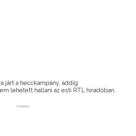
a járt a hecckampány, addig
em lehetett hallani az esti RTL híradóban.
Hirdetés