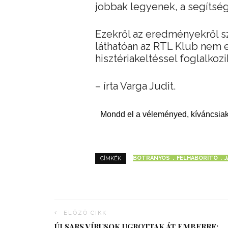
jobbak legyenek, a segítsé
Ezekről az eredményekről s
láthatóan az RTL Klub nem 
hisztériakeltéssel foglalkozi
– írta Varga Judit.
Mondd el a véleményed, kíváncsiak
BOTRÁNYOS
FELHÁBORÍTÓ
CÍMKÉK
ELŐZŐ CIKK
ÚJ SARS VÍRUSOK UGROTTAK ÁT EMBERRE: