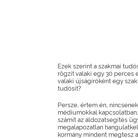
Ezek szerint a szakmai tudós
rögzít valaki egy 30 perces 
valaki újságíróként egy szak
tudósít?
Persze, értem én, nincsenek
médiumokkal kapcsolatban. 
számít az áldozatsegítés üg
megalapozatlan hangulatkelt
kormány mindent megtesz azé