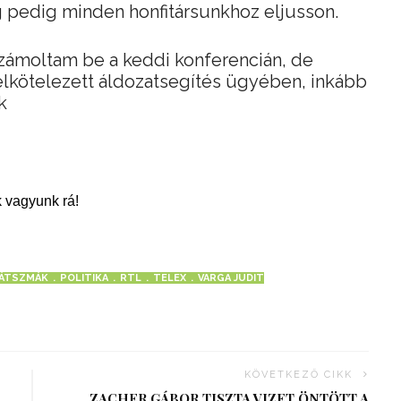
g pedig minden honfitársunkhoz eljusson.
zámoltam be a keddi konferencián, de
elkötelezett áldozatsegítés ügyében, inkább
k
 vagyunk rá!
JÁTSZMÁK
POLITIKA
RTL
TELEX
VARGA JUDIT
KÖVETKEZŐ CIKK
ZACHER GÁBOR TISZTA VIZET ÖNTÖTT A