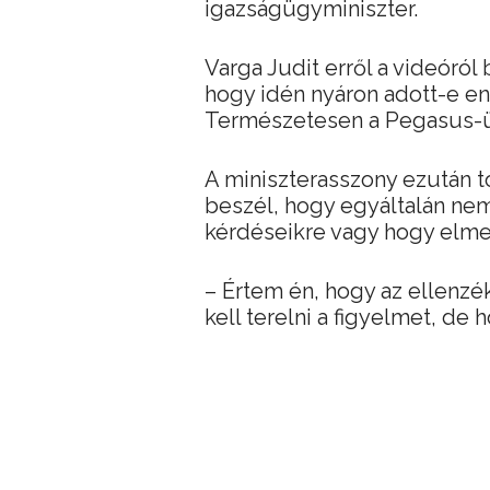
igazságügyminiszter.
Varga Judit erről a videóról 
hogy idén nyáron adott-e e
Természetesen a Pegasus-ü
A miniszterasszony ezután t
beszél, hogy egyáltalán nem
kérdéseikre vagy hogy elme
– Értem én, hogy az ellenzék
kell terelni a figyelmet, de 