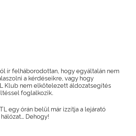
ról ír felháborodottan, hogy egyáltalán nem
álaszolni a kérdéseikre, vagy hogy
L Klub nem elkötelezett áldozatsegítés
téssel foglalkozik.
L egy órán belül már izzítja a lejárató
 hálózat… Dehogy!