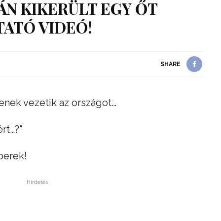
ÁN KIKERÜLT EGY ŐT
ATÓ VIDEÓ!
SHARE
enek vezetik az országot…
rt…?”
berek!
Hirdetés