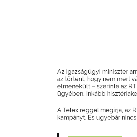
Az igazságügyi miniszter ar
az történt, hogy nem mert v
elmenekült – szerinte az RT
ügyében, inkább hisztériakel
A Telex reggel megírja, az RT
kampányt. És ugyebár nincs