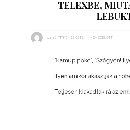
TELEXBE, MIUT
LEBUKT
szerző:
TITKOK SZIGETE
5 ÉV EZELŐTT
“Kamupipőke”, “Szégyen! Ily
Ilyen amikor akasztják a hóhé
Teljesen kiakadtak rá az em