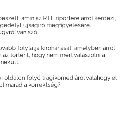
beszélt, amin az RTL riportere arról kérdezi,
ngedélyt újságíró megfigyelésére.
gyről van szó.
ovább folytatja kirohanását, amelyben arról
 az történt, hogy nem mert válaszolni a
nekült.
i oldalon folyó tragikomédiáról valahogy el
hol marad a korrektség?