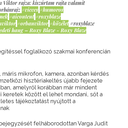
 Viktor rajza: kiszúrtam rajta valamit
orbánrajz
#vicces
#humoros
mek
#aicontent
#roxyblaze
nviktor
#orbanviktor
#közélet
#roxyblaze
edeti hang – Roxy Blaze - Roxy Blaze
gítéssel foglalkozó szakmai konferencián
l, máris mikrofon, kamera, azonban kérdés
emzetközi hisztériakeltés újabb fejezete
ában, amelyről korábban már mindent
 keretek között el lehet mondani, sőt a
etes tájékoztatást nyújtott a
gnak
bejegyzését felháborodottan Varga Judit