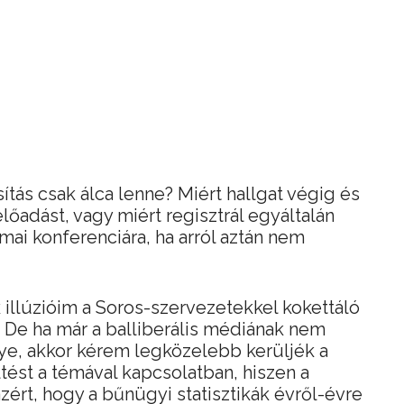
ítás csak álca lenne? Miért hallgat végig és
előadást, vagy miért regisztrál egyáltalán
mai konferenciára, ha arról aztán nem
 illúzióim a Soros-szervezetekkel kokettáló
De ha már a balliberális médiának nem
ye, akkor kérem legközelebb kerüljék a
ést a témával kapcsolatban, hiszen a
rt, hogy a bűnügyi statisztikák évről-évre