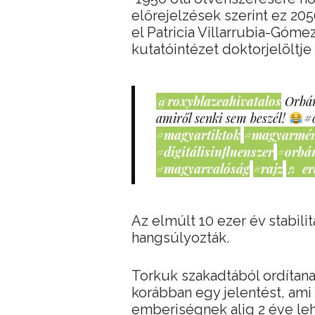
előrejelzések szerint ez 2
el Patricia Villarrubia-Góme
kutatóintézet doktorjelöltje
@roxyblazeahivatalos
Orbán
amiről senki sem beszél!
#
#magyartiktok
#magyarmé
#digitálisinfluenszer
#orbá
#magyarvalóság
#rajz
♬ er
Az elmúlt 10 ezer év stabili
hangsúlyozták.
Torkuk szakadtából ordítanak
korábban egy jelentést, ami s
emberiségnek alig 2 éve leh