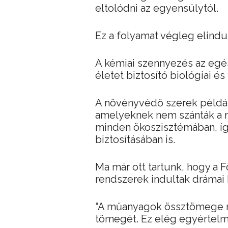
eltolódni az egyensúlytól.
Ez a folyamat végleg elindul
A kémiai szennyezés az egés
életet biztosító biológiai és 
A növényvédő szerek például
amelyeknek nem szánták a 
minden ökoszisztémában, így
biztosításában is.
Ma már ott tartunk, hogy a F
rendszerek indultak drámai 
“A műanyagok össztömege m
tömegét. Ez elég egyértelmű