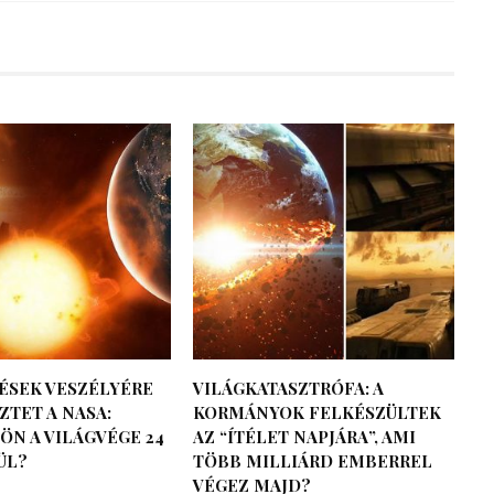
ÉSEK VESZÉLYÉRE
VILÁGKATASZTRÓFA: A
TET A NASA:
KORMÁNYOK FELKÉSZÜLTEK
ÖN A VILÁGVÉGE 24
AZ “ÍTÉLET NAPJÁRA”, AMI
ÜL?
TÖBB MILLIÁRD EMBERREL
VÉGEZ MAJD?