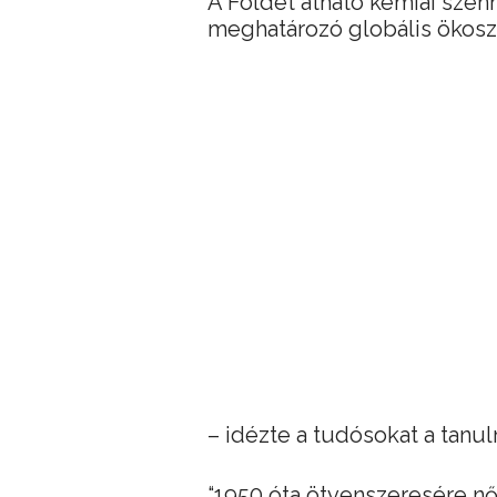
A Földet átható kémiai sze
meghatározó globális ökoszi
– idézte a tudósokat a tanu
“1950 óta ötvenszeresére nő