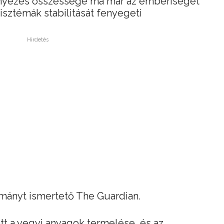
nnyezés összessége ma már az emberiséget
sztémák stabilitását fenyegeti
Hirdetés
lmányt ismertető The Guardian.
tt a vegyi anyagok termelése, és az