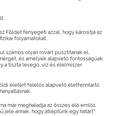
t.
z Földet fenyegeti azzal, hogy károsítja az
fizikai folyamatokat.
 számos olyan rovart pusztítanak el,
mérget, és amelyek alapvető fontosságúak
 a tiszta levegő, víz és élelmiszer
öldi életért felelős alapvető életfenntartó
hanyatlásnak.
a már meghaladja az összes élő emlős
 jele annak, hogy átléptünk egy határt”