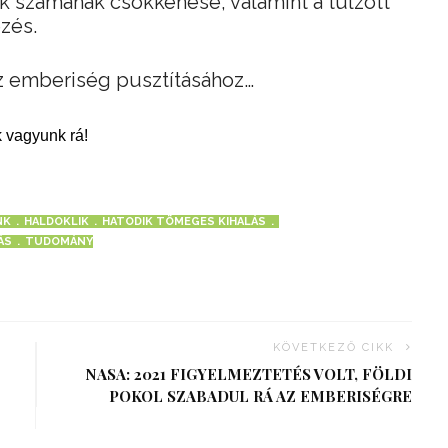
ok számának csökkenése, valamint a túlzott
zés.
 az emberiség pusztításához…
 vagyunk rá!
NK
HALDOKLIK
HATODIK TÖMEGES KIHALÁS
ÁS
TUDOMÁNY
KÖVETKEZŐ CIKK
NASA: 2021 FIGYELMEZTETÉS VOLT, FÖLDI
POKOL SZABADUL RÁ AZ EMBERISÉGRE