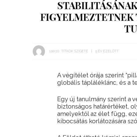
STABILITÁSÁNAK
FIGYELMEZTETNEK 
T
szerző:
TITKOK SZIGETE
5 ÉV EZELŐTT
A végítélet órája szerint “pi
globális tápláléklánc, és a 
Egy új tanulmány szerint a
biztonságos határértéket, o
amelyektől az élet függ, ez
kibocsátás korlátozására szól