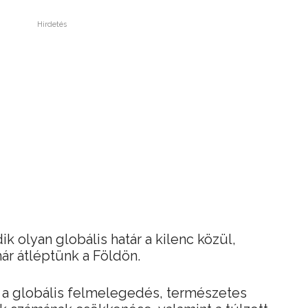
Hirdetés
k olyan globális határ a kilenc közül,
ár átléptünk a Földön.
l a globális felmelegedés, természetes