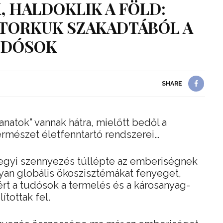
, HALDOKLIK A FÖLD:
TORKUK SZAKADTÁBÓL A
UDÓSOK
SHARE
llanatok” vannak hátra, mielőtt bedől a
természet életfenntartó rendszerei…
 vegyi szennyezés túllépte az emberiségnek
lyan globális ökoszisztémákat fenyeget,
ért a tudósok a termelés és a károsanyag-
ítottak fel.