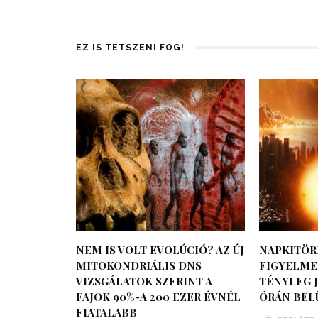
EZ IS TETSZENI FOG!
NEM IS VOLT EVOLÚCIÓ? AZ ÚJ
NAPKITÖR
MITOKONDRIÁLIS DNS
FIGYELMEZ
VIZSGÁLATOK SZERINT A
TÉNYLEG J
FAJOK 90%-A 200 EZER ÉVNÉL
ÓRÁN BEL
FIATALABB