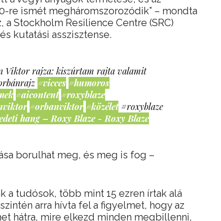
050-re ismét megháromszorozódik” – mondta
z, a Stockholm Resilience Centre (SRC)
 és kutatási asszisztense.
 Viktor rajza: kiszúrtam rajta valamit
orbánrajz
#vicces
#humoros
mek
#aicontent
#roxyblaze
nviktor
#orbanviktor
#közélet
#roxyblaze
edeti hang – Roxy Blaze - Roxy Blaze
tása borulhat meg, és meg is fog –
 a tudósok, több mint 15 ezren írtak alá
zintén arra hívta fel a figyelmet, hogy az
et hátra, mire elkezd minden megbillenni,