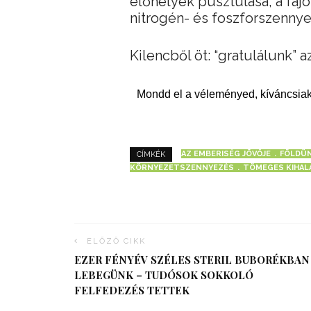
élőhelyek pusztulása, a faj
nitrogén- és foszforszennye
Kilencből öt: “gratulálunk”
Mondd el a véleményed, kíváncsiak
AZ EMBERISÉG JÖVŐJE
FÖLDÜ
CÍMKÉK
KÖRNYEZETSZENNYEZÉS
TÖMEGES KIHAL
ELŐZŐ CIKK
EZER FÉNYÉV SZÉLES STERIL BUBORÉKBAN
LEBEGÜNK – TUDÓSOK SOKKOLÓ
FELFEDEZÉS TETTEK