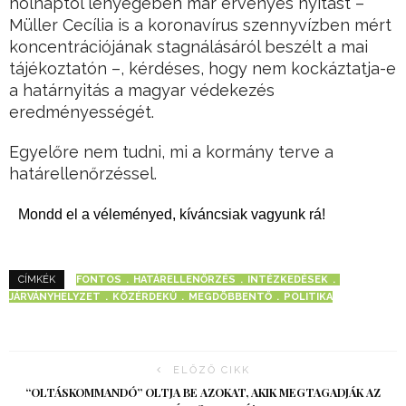
holnaptól lényegében már érvényes nyitást –
Müller Cecília is a koronavírus szennyvízben mért
koncentrációjának stagnálásáról beszélt a mai
tájékoztatón –, kérdéses, hogy nem kockáztatja-e
a határnyitás a magyar védekezés
eredményességét.
Egyelőre nem tudni, mi a kormány terve a
határellenőrzéssel.
Mondd el a véleményed, kíváncsiak vagyunk rá!
FONTOS
HATÁRELLENŐRZÉS
INTÉZKEDÉSEK
CÍMKÉK
JÁRVÁNYHELYZET
KÖZÉRDEKŰ
MEGDÖBBENTŐ
POLITIKA
ELŐZŐ CIKK
“OLTÁSKOMMANDÓ” OLTJA BE AZOKAT, AKIK MEGTAGADJÁK AZ