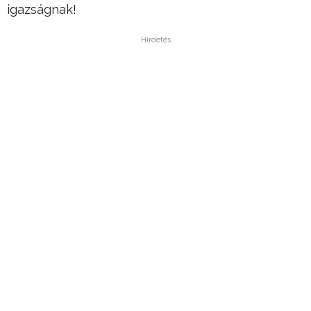
igazságnak!
Hirdetés
Alaposan nézzétek meg ezt a videót. Mindenki