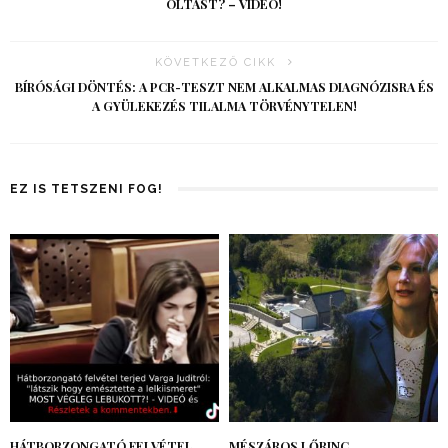
OLTÁST? – VIDEÓ!
KÖVETKEZŐ CIKK
BÍRÓSÁGI DÖNTÉS: A PCR-TESZT NEM ALKALMAS DIAGNÓZISRA ÉS
A GYÜLEKEZÉS TILALMA TÖRVÉNYTELEN!
EZ IS TETSZENI FOG!
HÁTBORZONGATÓ FELVÉTEL
MÉSZÁROS LŐRINC