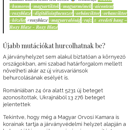
#humoros
#magyartiktok
#magyarmémek
#aicontent
#roxyblaze
#digitálisinfluenszer
#orbánviktor
#orbanviktor
#közélet
#roxyblaze
#magyarvalóság
#rajz
♬ eredeti hang –
Roxy Blaze - Roxy Blaze
Újabb mutációkat hurcolhatnak be?
A járványhelyzet sem alakul biztatóan a környező
országokban, ami szabad határforgalom mellett
növelheti akár az új vírusvariánsok
behurcolásának esélyét is.
Romániában 24 óra alatt 5231 új beteget
azonosítottak, Ukrajnából 13 276 beteget
jelentettek
Tekintve, hogy még a Magyar Orvosi Kamara is
korainak tartja a járványvédelmi helyzet alapján a