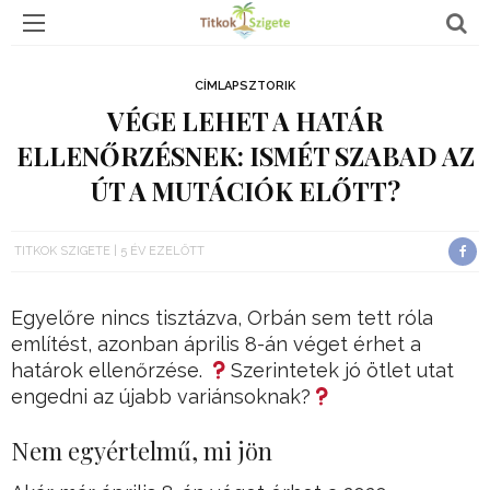
CÍMLAPSZTORIK
VÉGE LEHET A HATÁR
ELLENŐRZÉSNEK: ISMÉT SZABAD AZ
ÚT A MUTÁCIÓK ELŐTT?
TITKOK SZIGETE
5 ÉV EZELŐTT
Egyelőre nincs tisztázva, Orbán sem tett róla
említést, azonban április 8-án véget érhet a
határok ellenőrzése.
Szerintetek jó ötlet utat
engedni az újabb variánsoknak?
Nem egyértelmű, mi jön