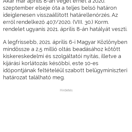
Akár már április 8-án véget érhet a 2020.
szeptember elseje óta a teljes belső határon
ideiglenesen visszaállított határellenőrzés. Az
erről rendelkező 407/2020. (VIII. 30.) Korm.
rendelet ugyanis 2021. április 8-án hatályát veszti.
A legfrissebb, 2021. április 6-i Magyar Közlönyben
mindössze a 2,5 millió oltás beadásához kötött
kiskereskedelmi és szolgáltatói nyitás, illetve a
kijárási korlátozás későbbi, este 10-es
időpontjának feltételéül szabott belügyminiszteri
határozat található meg.
Hirdetés