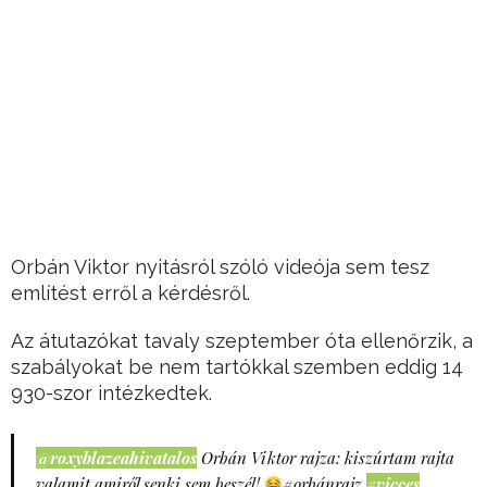
Orbán Viktor nyitásról szóló videója sem tesz
említést erről a kérdésről.
Az átutazókat tavaly szeptember óta ellenőrzik, a
szabályokat be nem tartókkal szemben eddig 14
930-szor intézkedtek.
@roxyblazeahivatalos
Orbán Viktor rajza: kiszúrtam rajta
valamit amiről senki sem beszél!
#orbánrajz
#vicces