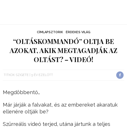
CÍMLAPSZTORIK
ÉRDEKES VILÁG
“OLTÁSKOMMANDÓ” OLTJA BE
AZOKAT, AKIK MEGTAGADJÁK AZ
OLTÁST? – VIDEÓ!
TITKOK SZIGETE
5 ÉV EZELŐTT
Megdöbbentő…
Már járják a falvakat, és az embereket akaratuk
ellenére oltják be?
Szürreális videó terjed, utána jártunk a teljes