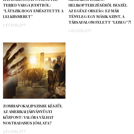
TERJED VARGA JUDITRÓL:
HELIKOPTEREZÉSÉRŐL BESZÉL
“LÁTSZIK HOGY EMÉSZTETTE A
AZ EGÉSZ ORSZÁG: EZ MÁR
LELKIISMERET”
TÉNYLEG EGY MÁSIK SZINT, A
TÁRSADALOM FELETT “LEBEG”?!
2 ÉV EZELŐTT
2 ÉV EZELŐTT
ZOMBIAPOKALIPSZISRE KÉSZÜL
AZ AMERIKAI JÁRVÁNYÜGYI
KÖZPONT: VALÓRA VÁLHAT
NOSTRADAMUS JÓSLATA?
3 ÉV EZELŐTT