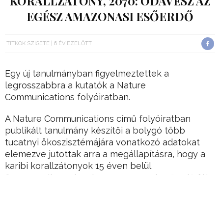
KORALLZÁTONY, 2070: ODAVÉSZ AZ
EGÉSZ AMAZONASI ESŐERDŐ
TITKOK SZIGETE
6 ÉV EZELŐTT
Egy új tanulmányban figyelmeztettek a
legrosszabbra a kutatók a Nature
Communications folyóiratban.
A Nature Communications című folyóiratban
publikált tanulmány készítői a bolygó több
tucatnyi ökoszisztémájára vonatkozó adatokat
elemezve jutottak arra a megállapításra, hogy a
karibi korallzátonyok 15 éven belül
összeomolhatnak, míg az amazonasi esőerdő fél
évszázadon belül odaveszhet.
-írja a
hgv.hu.