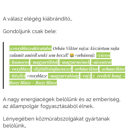
A válasz elégég kiábrándító…
Gondoljunk csak bele:
@roxyblazeahivatalos
Orbán Viktor rajza: kiszúrtam rajta
valamit amiről senki sem beszél!
#orbánrajz
#vicces
#humoros
#magyartiktok
#magyarmémek
#aicontent
#roxyblaze
#digitálisinfluenszer
#orbánviktor
#orbanviktor
#közélet
#roxyblaze
#magyarvalóság
#rajz
♬ eredeti hang –
Roxy Blaze - Roxy Blaze
A nagy energiacégek belőlünk és az emberiség,
az állampolgár fogyasztásából élnek..
Lényegében közműrabszolgákat gyártanak
belőlünk…