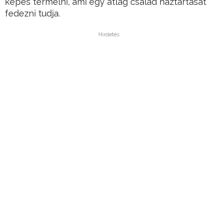
képes termelni, ami egy átlag család háztartását
fedezni tudja.
Hirdetés