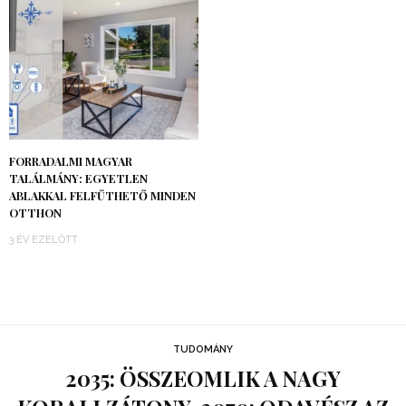
FORRADALMI MAGYAR
TALÁLMÁNY: EGYETLEN
ABLAKKAL FELFŰTHETŐ MINDEN
OTTHON
3 ÉV EZELŐTT
TUDOMÁNY
2035: ÖSSZEOMLIK A NAGY