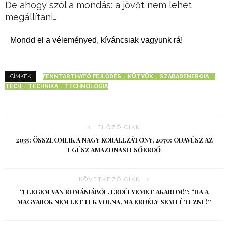
De ahogy szól a mondás: a jövőt nem lehet
megállítani…
Mondd el a véleményed, kíváncsiak vagyunk rá!
FENNTARTHATÓ FEJLŐDÉS
KÜTYÜK
SZABADENERGIA
CÍMKÉK
TECH
TECHNIKA
TECHNOLÓGIA
ELŐZŐ CIKK
2035: ÖSSZEOMLIK A NAGY KORALLZÁTONY, 2070: ODAVÉSZ AZ
EGÉSZ AMAZONASI ESŐERDŐ
KÖVETKEZŐ CIKK
“ELEGEM VAN ROMÁNIÁBÓL, ERDÉLYEMET AKAROM!”: “HA A
MAGYAROK NEM LETTEK VOLNA, MA ERDÉLY SEM LÉTEZNE!”