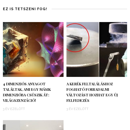
EZ IS TETSZENI FOG!
4 DIMENZIÓS ANYAGOT
A KERÉK FELTALÁLÁSHOZ
TALÁLTAK, AMI EGY MÁSIK
FOGHATÓ FORRADALMI
DIMENZIÓBA CSÚSZIK ÁT:
VÁLTOZÁST HOZHAT EGY ÚJ
VILÁGSZENZÁCIÓ!
FELFEDEZÉS
3 ÉV EZELŐTT
3 ÉV EZELŐTT