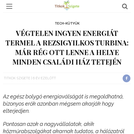
TECH-KÜTYÜK
VÉGTELEN INGYEN ENERGIÁT
TERMEL A REZSIGYILKOS TURBINA:
MÁR RÉG OTT LENNE A HELYE
MINDEN CSALÁDI HÁZ TETEJÉN
TITKOK SZIGETE
6 ÉV EZELŐTT
Az egész bolygó energiaválságát is megoldhatná,
bizonyos erők azonban mégsem akarják hogy
elterjedjen.
Pontosan azok a nagyvállalatok, akik
közműrabszolgákat akarnak tudatos, a hálózatról