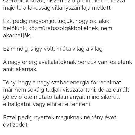
szereplők közül, hiszen az ő profitjukat nullázza
majd le a lakosság villanyszámlája mellett.
Ezt pedig nagyon jól tudjuk, hogy ők, akik
belőlünk, közműrabszolgákból élnek, nem
akarhatják…
Ez mindig is így volt, mióta világ a világ.
A nagy energiavállalatoknak pénzük van, és elérik
amit akarnak.
Tény, hogy a nagy szabadenergia forradalmat
már nem sokáig tudják visszatartani, de az elmúlt
50 év efelé mutató találmányait mind sikerült
elhallgatni, vagy elhiteltelteníteni.
Ezzel pedig nyertek maguknak néhány évet,
évtizedet.