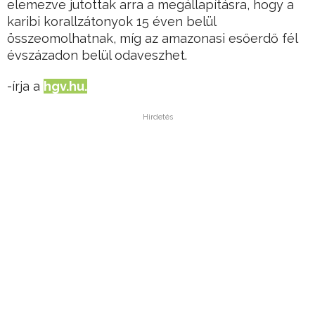
elemezve jutottak arra a megállapításra, hogy a
karibi korallzátonyok 15 éven belül
összeomolhatnak, míg az amazonasi esőerdő fél
évszázadon belül odaveszhet.
-írja a
hgv.hu.
Hirdetés