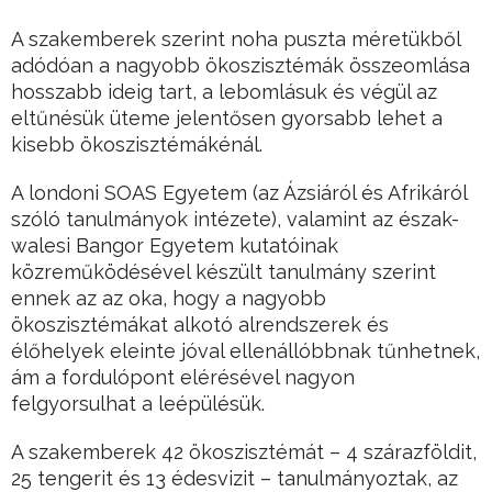
A szakemberek szerint noha puszta méretükből
adódóan a nagyobb ökoszisztémák összeomlása
hosszabb ideig tart, a lebomlásuk és végül az
eltűnésük üteme jelentősen gyorsabb lehet a
kisebb ökoszisztémákénál.
A londoni SOAS Egyetem (az Ázsiáról és Afrikáról
szóló tanulmányok intézete), valamint az észak-
walesi Bangor Egyetem kutatóinak
közreműködésével készült tanulmány szerint
ennek az az oka, hogy a nagyobb
ökoszisztémákat alkotó alrendszerek és
élőhelyek eleinte jóval ellenállóbbnak tűnhetnek,
ám a fordulópont elérésével nagyon
felgyorsulhat a leépülésük.
A szakemberek 42 ökoszisztémát – 4 szárazföldit,
25 tengerit és 13 édesvizit – tanulmányoztak, az