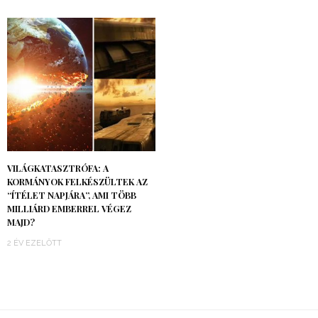
VILÁGKATASZTRÓFA: A
KORMÁNYOK FELKÉSZÜLTEK AZ
“ÍTÉLET NAPJÁRA”, AMI TÖBB
MILLIÁRD EMBERREL VÉGEZ
MAJD?
2 ÉV EZELŐTT