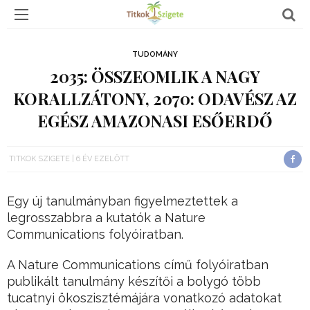
TUDOMÁNY
2035: ÖSSZEOMLIK A NAGY
KORALLZÁTONY, 2070: ODAVÉSZ AZ
EGÉSZ AMAZONASI ESŐERDŐ
TITKOK SZIGETE
6 ÉV EZELŐTT
Egy új tanulmányban figyelmeztettek a
legrosszabbra a kutatók a Nature
Communications folyóiratban.
A Nature Communications című folyóiratban
publikált tanulmány készítői a bolygó több
tucatnyi ökoszisztémájára vonatkozó adatokat