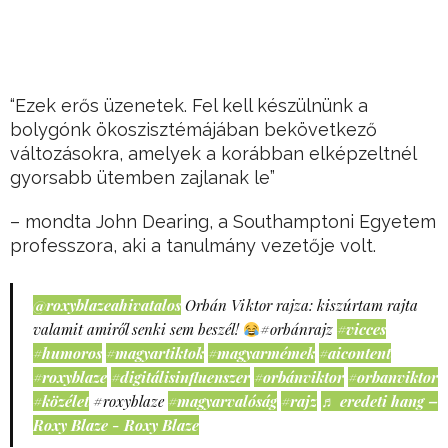
“Ezek erős üzenetek. Fel kell készülnünk a
bolygónk ökoszisztémájában bekövetkező
változásokra, amelyek a korábban elképzeltnél
gyorsabb ütemben zajlanak le”
– mondta John Dearing, a Southamptoni Egyetem
professzora, aki a tanulmány vezetője volt.
@roxyblazeahivatalos
Orbán Viktor rajza: kiszúrtam rajta
valamit amiről senki sem beszél!
#orbánrajz
#vicces
#humoros
#magyartiktok
#magyarmémek
#aicontent
#roxyblaze
#digitálisinfluenszer
#orbánviktor
#orbanviktor
#közélet
#roxyblaze
#magyarvalóság
#rajz
♬ eredeti hang –
Roxy Blaze - Roxy Blaze