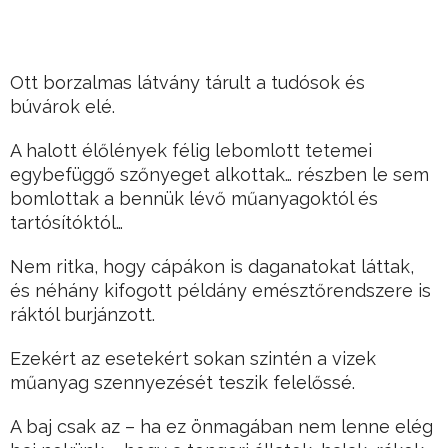
Ott borzalmas látvány tárult a tudósok és
búvárok elé.
A halott élőlények félig lebomlott tetemei
egybefüggő szőnyeget alkottak… részben le sem
bomlottak a bennük lévő műanyagoktól és
tartósítóktól…
Nem ritka, hogy cápákon is daganatokat láttak,
és néhány kifogott példány emésztőrendszere is
ráktól burjánzott.
Ezekért az esetekért sokan szintén a vizek
műanyag szennyezését teszik felelőssé.
A baj csak az – ha ez önmagában nem lenne elég