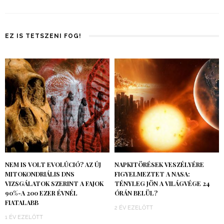
EZ IS TETSZENI FOG!
NEM IS VOLT EVOLÚCIÓ? AZ ÚJ
NAPKITÖRÉSEK VESZÉLYÉRE
MITOKONDRIÁLIS DNS
FIGYELMEZTET A NASA:
VIZSGÁLATOK SZERINT A FAJOK
TÉNYLEG JÖN A VILÁGVÉGE 24
90%-A 200 EZER ÉVNÉL
ÓRÁN BELÜL?
FIATALABB
2 ÉV EZELŐTT
1 ÉV EZELŐTT