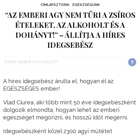
CÍMLAPSZTORIK
EGÉSZSÉGÜNK
“AZ EMBERI AGY NEM TŰRI A ZSÍROS
ÉTELEKET, AZ ALKOHOLT ÉS A
DOHÁNYT!” – ÁLLÍTJA A HÍRES
IDEGSEBÉSZ
TITKOK SZIGETE
6 ÉV EZELŐTT
A híres idegsebész árulta el, hogyan él az
EGÉSZSÉGES ember!
Vlad Ciurea, aki több mint 50 éve idegsebészként
dolgozik elmondta, hogyan lehet az emberi
egészséget megőrizni, és hosszú időt megérni.
Idegsebészként közel 2300 agyi műtétet
végezett már el, legfiatalabb páciense mindössze