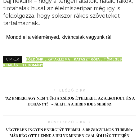
baj nekünk – hogy a tengeri állatok, halak, rákok,
tintahalak húsát az élelmiszeripar még így is
feldolgozza, hogy sokszor rákos szöveteket
tartalmaznak…
Mondd el a véleményed, kíváncsiak vagyunk rá!
FÖLDÜNK
KATAKLIZMA
KATASZTRÓFA
TÖMEGES
CÍMKÉK
KIHALÁS
TUDOMÁNY
ELŐZŐ CIKK
“AZ EMBERI AGY NEM TŰRI A ZSÍROS ÉTELEKET, AZ ALKOHOLT ÉS A
DOHÁNYT!” – ÁLLÍTJA A HÍRES IDEGSEBÉSZ
KÖVETKEZŐ CIKK
VÉGTELEN INGYEN ENERGIÁT TERMEL A REZSIGYILKOS TURBINA:
MÁR RÉG OTT LENNE A HELYE MINDEN CSALÁDI HÁZ TETEJÉN