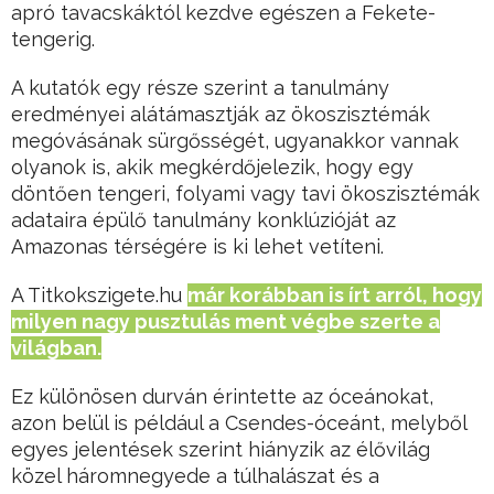
apró tavacskáktól kezdve egészen a Fekete-
tengerig.
A kutatók egy része szerint a tanulmány
eredményei alátámasztják az ökoszisztémák
megóvásának sürgősségét, ugyanakkor vannak
olyanok is, akik megkérdőjelezik, hogy egy
döntően tengeri, folyami vagy tavi ökoszisztémák
adataira épülő tanulmány konklúzióját az
Amazonas térségére is ki lehet vetíteni.
A Titkokszigete.hu
már korábban is írt arról, hogy
milyen nagy pusztulás ment végbe szerte a
világban.
Ez különösen durván érintette az óceánokat,
azon belül is például a Csendes-óceánt, melyből
egyes jelentések szerint hiányzik az élővilág
közel háromnegyede a túlhalászat és a