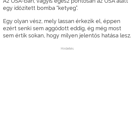
Az USA-ban, vagyis egész pontosan az USA alatt
egy időzített bomba “ketyeg”.
Egy olyan vész, mely lassan érkezik el, éppen
ezért senki sem aggódott eddig, ég még most
sem értik sokan, hogy milyen jelentős hatása lesz.
Hirdetés