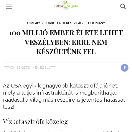
CÍMLAPSZTORIK
ÉRDEKES VILÁG
TUDOMÁNY
100 MILLIÓ EMBER ÉLETE LEHET
VESZÉLYBEN: ERRE NEM
KÉSZÜLTÜNK FEL
TITKOK SZIGETE
7 ÉV EZELŐTT
Az USA egyik legnagyobb katasztrófája jöhet,
mely a teljes infrastruktúrát is megboríthatja…
ráadásul a világ más részeire is jelentős hatással
lesz!
Vízkatasztrófa közeleg