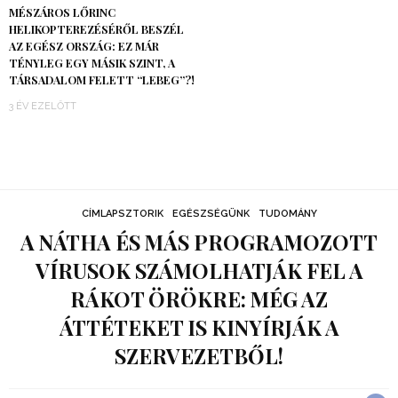
MÉSZÁROS LŐRINC
HELIKOPTEREZÉSÉRŐL BESZÉL
AZ EGÉSZ ORSZÁG: EZ MÁR
TÉNYLEG EGY MÁSIK SZINT, A
TÁRSADALOM FELETT “LEBEG”?!
3 ÉV EZELŐTT
CÍMLAPSZTORIK
EGÉSZSÉGÜNK
TUDOMÁNY
A NÁTHA ÉS MÁS PROGRAMOZOTT
VÍRUSOK SZÁMOLHATJÁK FEL A
RÁKOT ÖRÖKRE: MÉG AZ
ÁTTÉTEKET IS KINYÍRJÁK A
SZERVEZETBŐL!