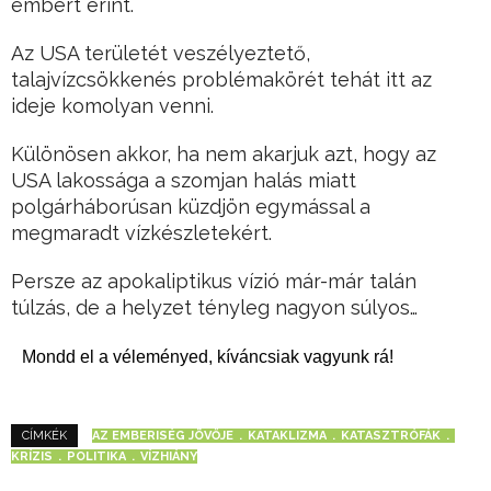
embert érint.
Az USA területét veszélyeztető,
talajvízcsökkenés problémakörét tehát itt az
ideje komolyan venni.
Különösen akkor, ha nem akarjuk azt, hogy az
USA lakossága a szomjan halás miatt
polgárháborúsan küzdjön egymással a
megmaradt vízkészletekért.
Persze az apokaliptikus vízió már-már talán
túlzás, de a helyzet tényleg nagyon súlyos…
Mondd el a véleményed, kíváncsiak vagyunk rá!
AZ EMBERISÉG JÖVŐJE
KATAKLIZMA
KATASZTRÓFÁK
CÍMKÉK
KRÍZIS
POLITIKA
VÍZHIÁNY