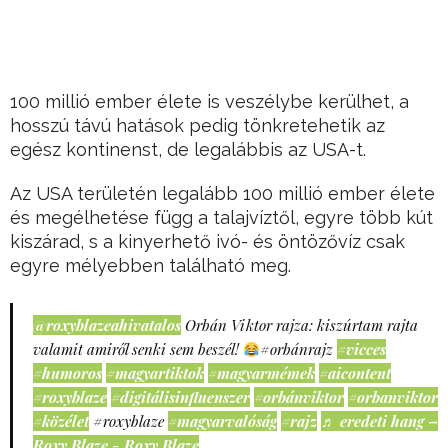
100 millió ember élete is veszélybe kerülhet, a
hosszú távú hatások pedig tönkretehetik az
egész kontinenst, de legalábbis az USA-t.
Az USA területén legalább 100 millió ember élete
és megélhetése függ a talajvíztől, egyre több kút
kiszárad, s a kinyerhető ivó- és öntözővíz csak
egyre mélyebben található meg.
@roxyblazeahivatalos
Orbán Viktor rajza: kiszúrtam rajta
valamit amiről senki sem beszél!
#orbánrajz
#vicces
#humoros
#magyartiktok
#magyarmémek
#aicontent
#roxyblaze
#digitálisinfluenszer
#orbánviktor
#orbanviktor
#közélet
#roxyblaze
#magyarvalóság
#rajz
♬ eredeti hang –
Roxy Blaze - Roxy Blaze