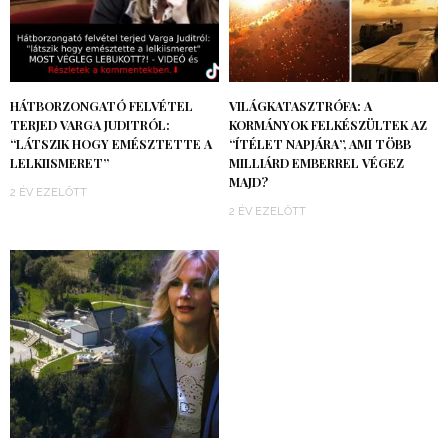
HÁTBORZONGATÓ FELVÉTEL
VILÁGKATASZTRÓFA: A
TERJED VARGA JUDITRÓL:
KORMÁNYOK FELKÉSZÜLTEK AZ
“LÁTSZIK HOGY EMÉSZTETTE A
“ÍTÉLET NAPJÁRA”, AMI TÖBB
LELKIISMERET”
MILLIÁRD EMBERREL VÉGEZ
MAJD?
2 ÉV EZELŐTT
2 ÉV EZELŐTT