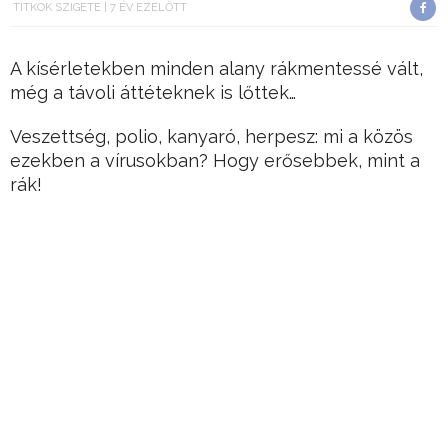
TITKOK SZIGETE
7 ÉV EZELŐTT
A kísérletekben minden alany rákmentessé vált,
még a távoli áttéteknek is lőttek…
Veszettség, polio, kanyaró, herpesz: mi a közös
ezekben a vírusokban? Hogy erősebbek, mint a
rák!
Viroterápia számolhatja fel a rákot örökre
Hosszú évtizedek óta futnak versenyt az idővel,
hogy találjanak végre egy igazán hatékony
gyógymódot a betegség ellen, ami a világ egy
jelentős részén már most is vezeti a halálozási
okok listáját.
Hirdetés