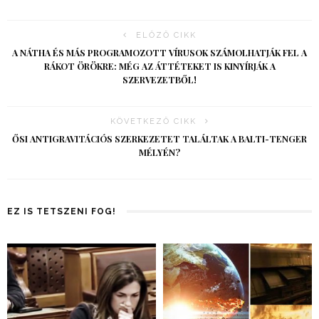
ELŐZŐ CIKK
A NÁTHA ÉS MÁS PROGRAMOZOTT VÍRUSOK SZÁMOLHATJÁK FEL A
RÁKOT ÖRÖKRE: MÉG AZ ÁTTÉTEKET IS KINYÍRJÁK A
SZERVEZETBŐL!
KÖVETKEZŐ CIKK
ŐSI ANTIGRAVITÁCIÓS SZERKEZETET TALÁLTAK A BALTI-TENGER
MÉLYÉN?
EZ IS TETSZENI FOG!