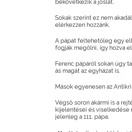
bekövetkezik a jóslat.
Sokak szerint ez nem akadá
elérkezzen hozzánk.
A pápát feltehetőleg egy e
fogják megölni, így hozva el
Ferenc pápáról sokan úgy tart
ás magát az egyházat is.
Mások egyenesen az Antikris
Végső soron akármi is a rej
kijelentései és viselkedése 
jelenleg a 111. pápa.