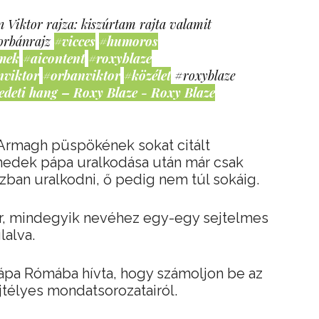
 Viktor rajza: kiszúrtam rajta valamit
orbánrajz
#vicces
#humoros
mek
#aicontent
#roxyblaze
nviktor
#orbanviktor
#közélet
#roxyblaze
edeti hang – Roxy Blaze - Roxy Blaze
i Armagh püspökének sokat citált
enedek pápa uralkodása után már csak
ban uralkodni, ő pedig nem túl sokáig.
l ír, mindegyik nevéhez egy-egy sejtelmes
lalva.
 pápa Rómába hívta, hogy számoljon be az
jtélyes mondatsorozatairól.