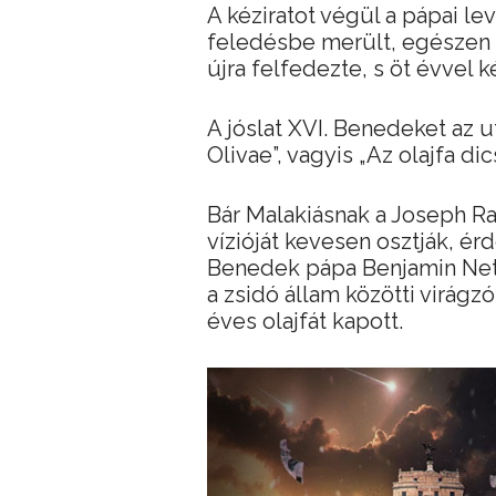
A kéziratot végül a pápai le
feledésbe merült, egészen 
újra felfedezte, s öt évvel 
A jóslat XVI. Benedeket az uto
Olivae”, vagyis „Az olajfa d
Bár Malakiásnak a Joseph Ra
vízióját kevesen osztják, é
Benedek pápa Benjamin Netan
a zsidó állam közötti virág
éves olajfát kapott.