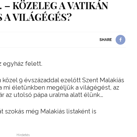
2. – KÖZELEG A VATIKÁN
 A VILÁGÉGÉS?
SHARE
 egyház felett.
n közel 9 évszázaddal ezelőtt Szent Malakiás
 a mi életünkben megéljük a világégést, az
ár az utolsó pápa uralma alatt élünk…
stát szokás még Malakiás listaként is
Hirdetés