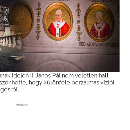
ak idején II. János Pál nem véletlen halt
zönhette, hogy különféle borzalmas víziói
gésről.
Hirdetés