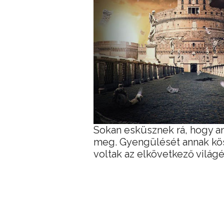
Sokan esküsznek rá, hogy ann
meg. Gyengülését annak kös
voltak az elkövetkező világé