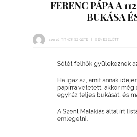
FERENC PÁPA A 11
BUKÁSA ÉS
szerző:
TITKOK SZIGETE
6 ÉV EZELŐTT
Sötét felhők gyülekeznek az
Ha igaz az, amit annak idejé
papírra vetetett, akkor még
egyház teljes bukását, és m
A Szent Malakiás által írt li
emlegetni.