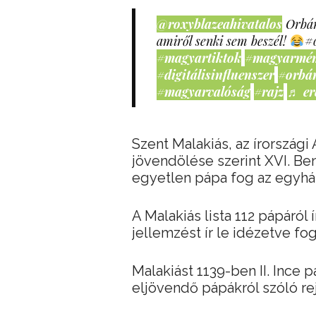
@roxyblazeahivatalos
Orbán
amiről senki sem beszél!
#
#magyartiktok
#magyarmé
#digitálisinfluenszer
#orbá
#magyarvalóság
#rajz
♬ er
Szent Malakiás, az írország
jövendölése szerint XVI. B
egyetlen pápa fog az egyház
A Malakiás lista 112 pápáró
jellemzést ír le idézetve fog
Malakiást 1139-ben II. Ince
eljövendő pápákról szóló re