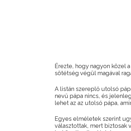
Érezte, hogy nagyon közel a 
sötétség végül magával rag
A listán szereplő utolsó pá
nevű pápa nincs, és jelenle
lehet az az utolsó pápa, amirő
Egyes elméletek szerint ug
választottak, mert biztosak