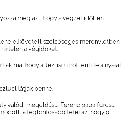
lyozza meg azt, hogy a végzet időben
llene elkövetett szélsőséges merényletben
 hirtelen a végidőket.
ják ma, hogy a Jézusi útról téríti le a nyáját
ztust látják benne.
tély valódi megoldása, Ferenc pápa furcsa
mögött, a legfontosabb tétel az, hogy ő