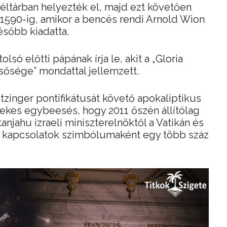
véltárban helyezték el, majd ezt követően
1590-ig, amikor a bencés rendi Arnold Wion
később kiadatta.
lsó előtti pápának írja le, akit a „Gloria
icsősége” mondattal jellemzett.
tzinger pontifikátusát követő apokaliptikus
rdekes egybeesés, hogy 2011 őszén állítólag
jahu izraeli miniszterelnöktől a Vatikán és
zó kapcsolatok szimbólumaként egy több száz