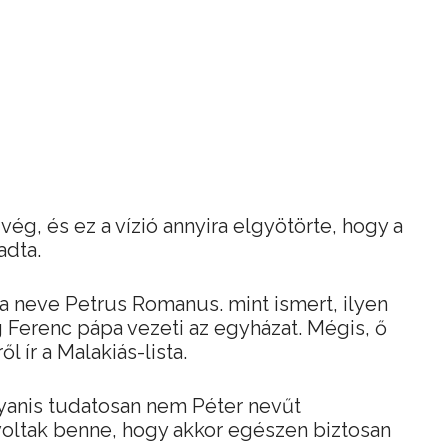
vég, és ez a vízió annyira elgyötörte, hogy a
adta.
pa neve Petrus Romanus. mint ismert, ilyen
g Ferenc pápa vezeti az egyházat. Mégis, ő
l ír a Malakiás-lista.
yanis tudatosan nem Péter nevűt
 voltak benne, hogy akkor egészen biztosan