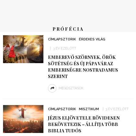
PRÓFÉCIA
CÍMLAPSZTORIK
ÉRDEKES VILÁG
3 ÉV EZELŐTT
EMBEREVŐ SZÖRNYEK, ÖRÖK
SÖTÉTSÉG ÉS ÚJ PÁPA VÁR AZ
EMBERISÉGRE NOSTRADAMUS
SZERINT
MEGOSZTÁSOK
CÍMLAPSZTORIK
MISZTIKUM
3 ÉV EZELŐTT
JÉZUS ELJÖVETELE RÖVIDESEN
BEKÖVETEZIK – ÁLLÍTJA TÖBB
BIBLIA TUDÓS