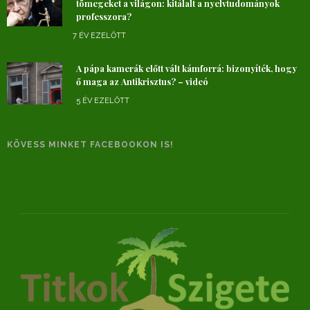
tömegeket a világon: kitálalt a nyelvtudományok
professzora?
7 ÉV EZELŐTT
A pápa kamerák előtt vált kámforrá: bizonyíték, hogy
ő maga az Antikrisztus? – videó
5 ÉV EZELŐTT
KÖVESS MINKET FACEBOOKON IS!