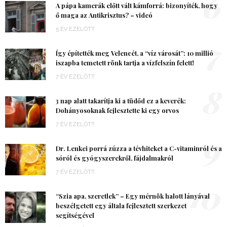
6
A pápa kamerák előtt vált kámforrá: bizonyíték, hogy
ő maga az Antikrisztus? – videó
5 ÉV EZELŐTT
7
Így építették meg Velencét, a “víz városát”: 10 millió
iszapba temetett rönk tartja a vízfelszín felett!
7 ÉV EZELŐTT
8
3 nap alatt takarítja ki a tüdőd ez a keverék:
Dohányosoknak fejlesztette ki egy orvos
7 ÉV EZELŐTT
9
Dr. Lenkei porrá zúzza a tévhiteket a C-vitaminról és a
sóról és gyógyszerekről, fájdalmakról
7 ÉV EZELŐTT
10
“Szia apa, szeretlek” – Egy mérnök halott lányával
beszélgetett egy általa fejlesztett szerkezet
segítségével