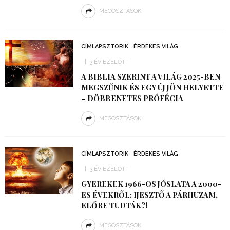
MEGOSZTÁSOK
CÍMLAPSZTORIK
ÉRDEKES VILÁG
3 ÉV EZELŐTT
A BIBLIA SZERINT A VILÁG 2025-BEN
MEGSZŰNIK ÉS EGY ÚJ JÖN HELYETTE
– DÖBBENETES PRÓFÉCIA
MEGOSZTÁSOK
CÍMLAPSZTORIK
ÉRDEKES VILÁG
3 ÉV EZELŐTT
GYEREKEK 1966-OS JÓSLATA A 2000-
ES ÉVEKRŐL: IJESZTŐ A PÁRHUZAM,
ELŐRE TUDTÁK?!
MEGOSZTÁSOK