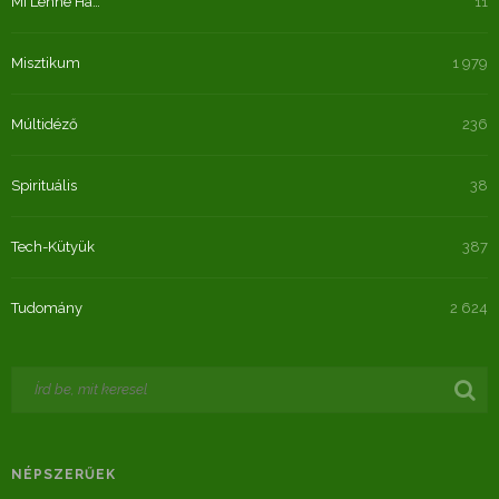
Mi Lenne Ha…
11
Misztikum
1 979
Múltidéző
236
Spirituális
38
Tech-Kütyük
387
Tudomány
2 624
NÉPSZERŰEK