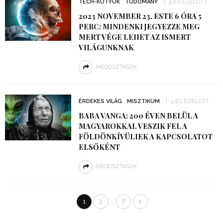
TECH-KÜTYÜK
TUDOMÁNY
4 ÉV EZELŐTT
2023 NOVEMBER 23, ESTE 6 ÓRA 5
PERC: MINDENKI JEGYEZZE MEG
MERT VÉGE LEHET AZ ISMERT
VILÁGUNKNAK
MEGOSZTÁSOK
ÉRDEKES VILÁG
MISZTIKUM
4 ÉV EZELŐTT
BABA VANGA: 200 ÉVEN BELÜL A
MAGYAROKKAL VESZIK FEL A
FÖLDÖNKÍVÜLIEK A KAPCSOLATOT
ELSŐKÉNT
MEGOSZTÁSOK
…
1
2
7