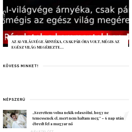
AZ AI-VILÁGVÉGE ÁRNYÉKA, CSAK PÁR ÓRA VOLT, MÉGIS AZ
EGÉSZ VILÁG MEGÉREZTE…
KÖVESS MINKET!
NÉPSZERŰ
1
„Szerettem volna nekik odaszólni, hogy ne
temessenek el, mert nem haltam meg” – 6 nap után
ébredt fel a magyar nő
6 ÉV EZELŐTT