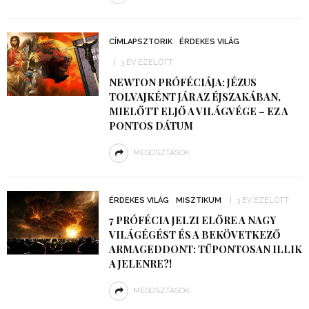
CÍMLAPSZTORIK
ÉRDEKES VILÁG
3 ÉV EZELŐTT
NEWTON PRÓFÉCIÁJA: JÉZUS
TOLVAJKÉNT JÁR AZ ÉJSZAKÁBAN,
MIELŐTT ELJŐ A VILÁGVÉGE – EZ A
PONTOS DÁTUM
MEGOSZTÁSOK
ÉRDEKES VILÁG
MISZTIKUM
3 ÉV EZELŐTT
7 PRÓFÉCIA JELZI ELŐRE A NAGY
VILÁGÉGÉST ÉS A BEKÖVETKEZŐ
ARMAGEDDONT: TŰPONTOSAN ILLIK
A JELENRE?!
MEGOSZTÁSOK