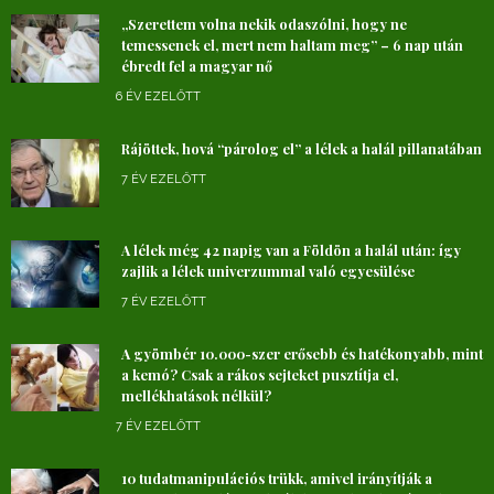
„Szerettem volna nekik odaszólni, hogy ne
temessenek el, mert nem haltam meg” – 6 nap után
ébredt fel a magyar nő
6 ÉV EZELŐTT
Rájöttek, hová “párolog el” a lélek a halál pillanatában
7 ÉV EZELŐTT
A lélek még 42 napig van a Földön a halál után: így
zajlik a lélek univerzummal való egyesülése
7 ÉV EZELŐTT
A gyömbér 10.000-szer erősebb és hatékonyabb, mint
a kemó? Csak a rákos sejteket pusztítja el,
mellékhatások nélkül?
7 ÉV EZELŐTT
10 tudatmanipulációs trükk, amivel irányítják a