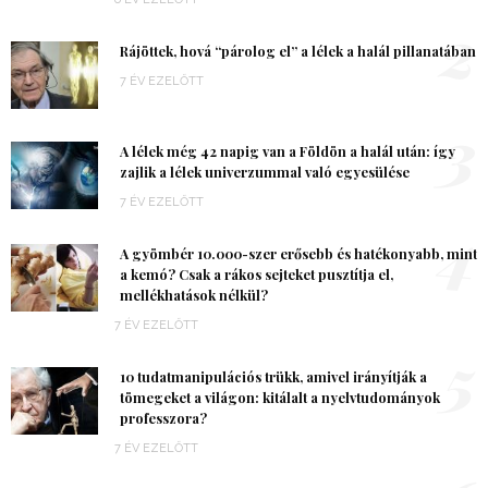
2
Rájöttek, hová “párolog el” a lélek a halál pillanatában
7 ÉV EZELŐTT
3
A lélek még 42 napig van a Földön a halál után: így
zajlik a lélek univerzummal való egyesülése
7 ÉV EZELŐTT
4
A gyömbér 10.000-szer erősebb és hatékonyabb, mint
a kemó? Csak a rákos sejteket pusztítja el,
mellékhatások nélkül?
7 ÉV EZELŐTT
5
10 tudatmanipulációs trükk, amivel irányítják a
tömegeket a világon: kitálalt a nyelvtudományok
professzora?
7 ÉV EZELŐTT