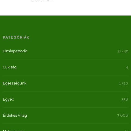
6 ÉV EZELŐTT
KATEGÓRIÁK
Címlapsztorik
9 242
Cukiság
4
Egészségünk
1 310
Egyéb
338
Érdekes Világ
7 666