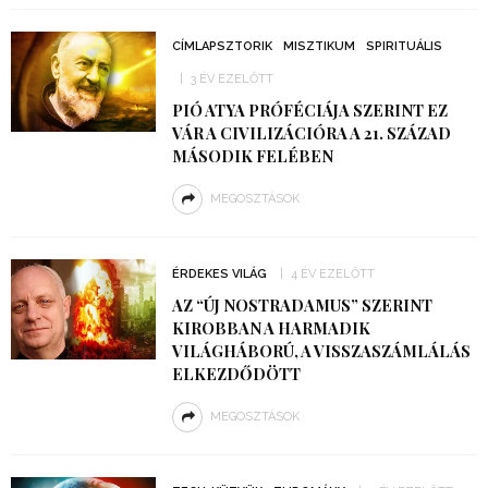
CÍMLAPSZTORIK
MISZTIKUM
SPIRITUÁLIS
3 ÉV EZELŐTT
PIÓ ATYA PRÓFÉCIÁJA SZERINT EZ
VÁR A CIVILIZÁCIÓRA A 21. SZÁZAD
MÁSODIK FELÉBEN
MEGOSZTÁSOK
ÉRDEKES VILÁG
4 ÉV EZELŐTT
AZ “ÚJ NOSTRADAMUS” SZERINT
KIROBBAN A HARMADIK
VILÁGHÁBORÚ, A VISSZASZÁMLÁLÁS
ELKEZDŐDÖTT
MEGOSZTÁSOK