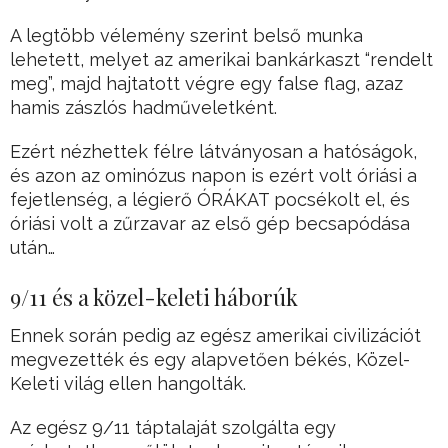
A legtöbb vélemény szerint belső munka
lehetett, melyet az amerikai bankárkaszt “rendelt
meg”, majd hajtatott végre egy false flag, azaz
hamis zászlós hadműveletként.
Ezért nézhettek félre látványosan a hatóságok,
és azon az ominózus napon is ezért volt óriási a
fejetlenség, a légierő ÓRÁKAT pocsékolt el, és
óriási volt a zűrzavar az első gép becsapódása
után…
9/11 és a közel-keleti háborúk
Ennek során pedig az egész amerikai civilizációt
megvezették és egy alapvetően békés, Közel-
Keleti világ ellen hangolták.
Az egész 9/11 táptalaját szolgálta egy