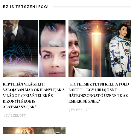
EZ IS TETSZENI FOG!
REPTILIÁN VILÁGELIT:
“FIGYELMEZTETNI KELL A FÖLD
VALÓJÁBAN MÁR ŐK IRÁNYÍTJÁK A
LAKÓIT”: EGY ŰRHAJŐSNŐ
VILÁGOT? FELVÉTELEK ÉS
HÁTBORZONGATÓ ÜZENETE AZ
BIZONYÍTÉKOK IS
EMBERISÉGNEK?
ALÁTÁMASZTJÁK?
3 ÉV EZELŐTT
3 ÉV EZELŐTT