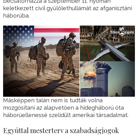
becsatornázza a szeptember 11. nyomán
keletkezett civil gyűlölethullámát az afganisztáni
háborúba.
Másképpen talán nem is tudták volna
mozgósítani az alapvetően a hidegháború óta
háborúellenessé szelídült amerikai társadalmat.
Egyúttal mesterterv a szabadságjogok