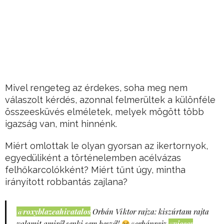
Mivel rengeteg az érdekes, soha meg nem
válaszolt kérdés, azonnal felmerültek a különféle
összeesküvés elméletek, melyek mögött több
igazság van, mint hinnénk.
Miért omlottak le olyan gyorsan az ikertornyok,
egyedüliként a történelemben acélvázas
felhőkarcolókként? Miért tűnt úgy, mintha
irányított robbantás zajlana?
@roxyblazeahivatalos
Orbán Viktor rajza: kiszúrtam rajta
valamit amiről senki sem beszél!
#orbánrajz
#vicces