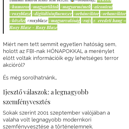
#humoros
#magyartiktok
#magyarmémek
#aicontent
#roxyblaze
#digitálisinfluenszer
#orbánviktor
#orbanviktor
#közélet
#roxyblaze
#magyarvalóság
#rajz
♬ eredeti hang –
Roxy Blaze - Roxy Blaze
Miért nem tett semmit egyetlen hatóság sem,
holott az FBI-nak HÓNAPOKKAL a merénylet
előtt voltak információik egy lehetséges terror
akcióról?
És még sorolhatnánk…
Ijesztő válaszok: a legnagyobb
szemfényvesztés
Sokak szerint 2001 szeptember valójában a
valaha volt legnagyobb modernkori
szemfényvesztése a történelemnek.