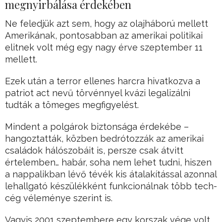
megnyirbálása érdekében
Ne feledjük azt sem, hogy az olajháború mellett
Amerikának, pontosabban az amerikai politikai
elitnek volt még egy nagy érve szeptember 11
mellett.
Ezek után a terror ellenes harcra hivatkozva a
patriot act nevű törvénnyel kvázi legalizálni
tudták a tömeges megfigyelést.
Mindent a polgárok biztonsága érdekébe –
hangoztatták, közben bedrótozzák az amerikai
családok hálószobáit is, persze csak átvitt
értelemben… habár, soha nem lehet tudni, hiszen
a nappalikban lévő tévék kis átalakítással azonnal
lehallgató készülékként funkcionálnak több tech-
cég véleménye szerint is.
Vagyis 2001 szeptembere egy korszak vége volt.