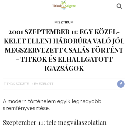
MISZTIKUM
2001 SZEPTEMBER 11: EGY KÖZEL-
KELET ELLENI HÁBORÚRA VALÓ JÓL
MEGSZERVEZETT CSALÁS TÖRTÉNT
– TITKOK ÉS ELHALLGATOTT
IGAZSÁGOK
TITKOK SZIGETE
7 ÉV EZELŐTT
A modern történelem egyik legnagyobb
szemfényvesztése.
Szeptember 11: tele megválaszolatlan