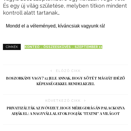
És egy új világ születése, melyben titkon mindent
kontroll alatt tartanak…
Mondd el a véleményed, kíváncsiak vagyunk rá!
KONTEÓ
ÖSSZEESKÜVÉS
SZEPTEMBER 11
CÍMKÉK
ELŐZŐ CIKK
BOSZORKÁNY VAGY? 12 JELE ANNAK, HOGY SÖTÉT MÁGIÁT IDÉZŐ
KÉPESSÉGEKKEL RENDELKEZEL
KÖVETKEZŐ CIKK
PRIVATIZÁLTÁK AZ IVÓVIZET, HOGY MÉREGDRÁGÁN PALACKOZVA
ADJÁK EL: A NAGYVÁLLALATOK FOGJÁK “ITATNI” A VILÁGOT