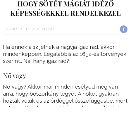
HOGY SÖTÉT MÁGIÁT IDÉZŐ
KÉPESSÉGEKKEL RENDELKEZEL
TITKOK SZIGETE
7 ÉV EZELŐTT
Ha ennek a 12 jelnek a nagyja igaz rád, akkor
mindenképpen. Legalábbis az 1692-es törvények
szerint… Na, hány igaz rád?
Nő vagy
Nő vagy? Akkor már minden esélyed meg van
arra, hogy boszorkány legyél. A nőket gyakran
hozták velük és az ördöggel összefüggésbe, mert
azt tartották, hogy a nő könnyebben esik bűnbe,
mint a férfi, mert a hölgyek gyengék, kéjvágyóak
és bűnösök. Eredendően. Salemben a perek
idején 13 nőt ítéltek el és csak 5 férfit.