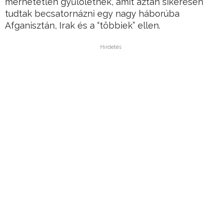
mérhetetlen gyűlöletnek, amit aztán sikeresen
tudtak becsatornázni egy nagy háborúba
Afganisztán, Irak és a “többiek” ellen.
Hirdetés