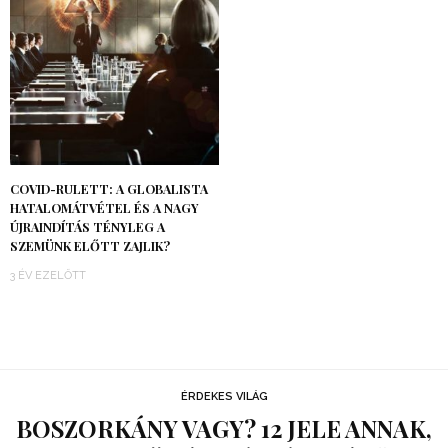
COVID-RULETT: A GLOBALISTA
HATALOMÁTVÉTEL ÉS A NAGY
ÚJRAINDÍTÁS TÉNYLEG A
SZEMÜNK ELŐTT ZAJLIK?
3 ÉV EZELŐTT
ÉRDEKES VILÁG
BOSZORKÁNY VAGY? 12 JELE ANNAK,