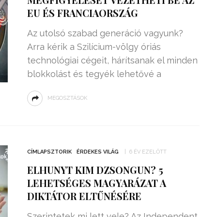
EU ÉS FRANCIAORSZÁG
Az utolsó szabad generáció vagyunk?
Arra kérik a Szilícium-völgy óriás
technológiai cégeit, hárítsanak el minden
blokkolást és tegyék lehetővé a
MEGOSZTÁSOK
CÍMLAPSZTORIK
ÉRDEKES VILÁG
6 ÉV EZELŐTT
​ELHUNYT KIM DZSONGUN? 5
LEHETSÉGES MAGYARÁZAT A
DIKTÁTOR ELTŰNÉSÉRE
Szerintetek mi lett vele? Az Independent