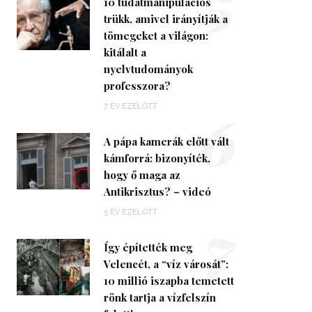
5
10 tudatmanipulációs
trükk, amivel irányítják a
tömegeket a világon:
kitálalt a
nyelvtudományok
professzora?
6
7 ÉV EZELŐTT
A pápa kamerák előtt vált
kámforrá: bizonyíték,
hogy ő maga az
Antikrisztus? – videó
7
5 ÉV EZELŐTT
Így építették meg
Velencét, a “víz városát”:
10 millió iszapba temetett
rönk tartja a vízfelszín