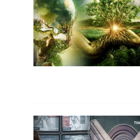
99,13%-OS HA
NULLÁZZA AZ 
EZ A MOTOR!