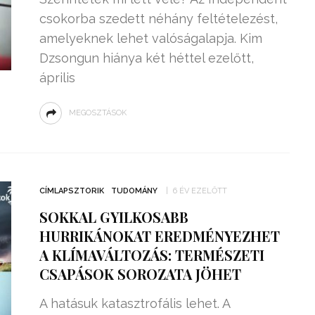
csokorba szedett néhány feltételezést,
amelyeknek lehet valóságalapja. Kim
Dzsongun hiánya két héttel ezelőtt,
április
MEGOSZTÁSOK
CÍMLAPSZTORIK
TUDOMÁNY
6 ÉV EZELŐTT
SOKKAL GYILKOSABB
HURRIKÁNOKAT EREDMÉNYEZHET
A KLÍMAVÁLTOZÁS: TERMÉSZETI
CSAPÁSOK SOROZATA JÖHET
A hatásuk katasztrofális lehet. A