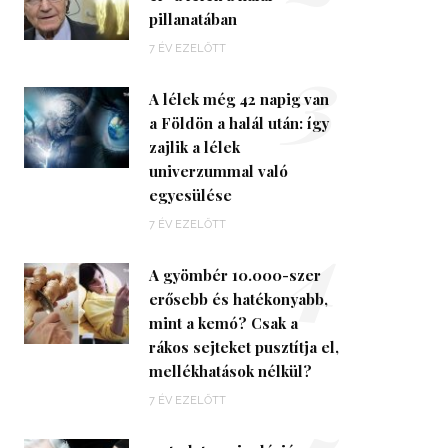
pillanatában
3
7 ÉV EZELŐTT
A lélek még 42 napig van
a Földön a halál után: így
zajlik a lélek
univerzummal való
egyesülése
4
7 ÉV EZELŐTT
A gyömbér 10.000-szer
erősebb és hatékonyabb,
mint a kemó? Csak a
rákos sejteket pusztítja el,
mellékhatások nélkül?
7 ÉV EZELŐTT