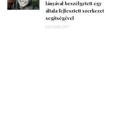
lányával beszélgetett egy
általa fejlesztett szerkezet
segítségével
6 ÉV EZELŐTT