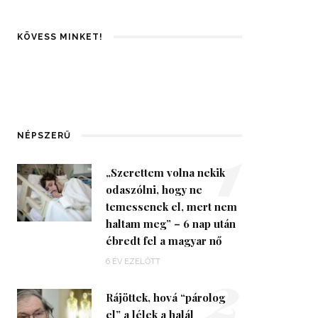
KÖVESS MINKET!
1
NÉPSZERŰ
„Szerettem volna nekik
odaszólni, hogy ne
temessenek el, mert nem
haltam meg” – 6 nap után
ébredt fel a magyar nő
2
6 ÉV EZELŐTT
Rájöttek, hová “párolog
el” a lélek a halál