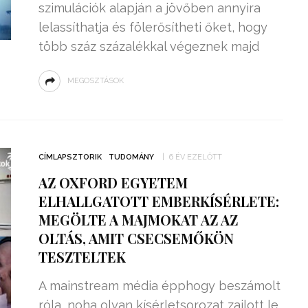
szimulációk alapján a jövőben annyira
lelassíthatja és fölerősítheti őket, hogy
több száz százalékkal végeznek majd
MEGOSZTÁSOK
CÍMLAPSZTORIK
TUDOMÁNY
6 ÉV EZELŐTT
AZ OXFORD EGYETEM
ELHALLGATOTT EMBERKÍSÉRLETE:
MEGÖLTE A MAJMOKAT AZ AZ
OLTÁS, AMIT CSECSEMŐKÖN
TESZTELTEK
A mainstream média épphogy beszámolt
róla, noha olyan kísérletsorozat zajlott le