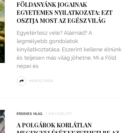
FÖLDANYÁNK JOGAINAK
EGYETEMES NYILATKOZATA: EZT
OSZTJA MOST AZ EGÉSZ VILÁG
Egyetértesz vele? Aláírnád? A
legmélyebb gondolatok
kinyilatkoztatása. Eszerint kellene élnünk
és teljesen más világ jöhetne. Mi a Föld
népei és
MEGOSZTÁSOK
ZSENIÁLIS DOLOG TALÁLT KI
HÁROM DIÁK: VÉGTELEN
TÉKONYSÁGGAL
ENERGIÁT
ÉRDEKES VILÁG
6 ÉV EZELŐTT
ÁRAMSZÁMLÁT
TERMELHETNÉNEK A
A POLGÁROK KORLÁTLAN
FEKVŐRENDŐRÖK!
MEGFIGYELÉSÉT VEZETHETI BE AZ