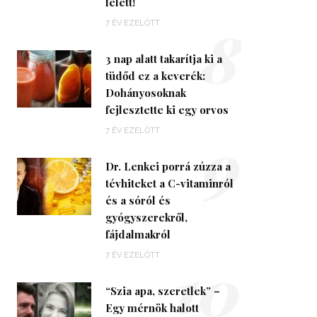
felett!
8
7 ÉV EZELŐTT
3 nap alatt takarítja ki a
tüdőd ez a keverék:
Dohányosoknak
fejlesztette ki egy orvos
9
7 ÉV EZELŐTT
Dr. Lenkei porrá zúzza a
tévhiteket a C-vitaminról
és a sóról és
gyógyszerekről,
fájdalmakról
10
7 ÉV EZELŐTT
“Szia apa, szeretlek” –
Egy mérnök halott