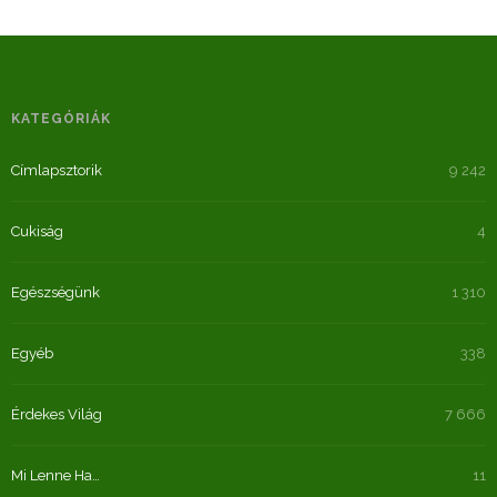
KATEGÓRIÁK
Címlapsztorik
9 242
Cukiság
4
Egészségünk
1 310
Egyéb
338
Érdekes Világ
7 666
Mi Lenne Ha…
11