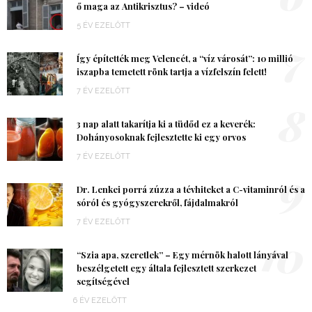
ő maga az Antikrisztus? – videó
5 ÉV EZELŐTT
7
Így építették meg Velencét, a “víz városát”: 10 millió
iszapba temetett rönk tartja a vízfelszín felett!
7 ÉV EZELŐTT
8
3 nap alatt takarítja ki a tüdőd ez a keverék:
Dohányosoknak fejlesztette ki egy orvos
7 ÉV EZELŐTT
9
Dr. Lenkei porrá zúzza a tévhiteket a C-vitaminról és a
sóról és gyógyszerekről, fájdalmakról
7 ÉV EZELŐTT
10
“Szia apa, szeretlek” – Egy mérnök halott lányával
beszélgetett egy általa fejlesztett szerkezet
segítségével
6 ÉV EZELŐTT