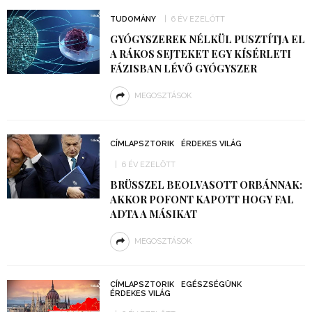
TUDOMÁNY
6 ÉV EZELŐTT
GYÓGYSZEREK NÉLKÜL PUSZTÍTJA EL
A RÁKOS SEJTEKET EGY KÍSÉRLETI
FÁZISBAN LÉVŐ GYÓGYSZER
MEGOSZTÁSOK
CÍMLAPSZTORIK
ÉRDEKES VILÁG
6 ÉV EZELŐTT
BRÜSSZEL BEOLVASOTT ORBÁNNAK:
AKKOR POFONT KAPOTT HOGY FAL
ADTA A MÁSIKAT
MEGOSZTÁSOK
CÍMLAPSZTORIK
EGÉSZSÉGÜNK
ÉRDEKES VILÁG