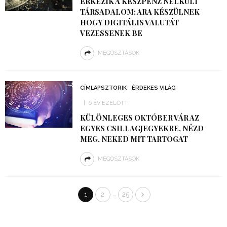
ÉRKEZIK A KÉSZPÉNZ NÉLKÜLI
TÁRSADALOM: ARA KÉSZÜLNEK
HOGY DIGITÁLIS VALUTÁT
VEZESSENEK BE
MEGOSZTÁSOK
CÍMLAPSZTORIK
ÉRDEKES VILÁG
6 ÉV EZELŐTT
KÜLÖNLEGES OKTÓBER VÁR AZ
EGYES CSILLAGJEGYEKRE, NÉZD
MEG, NEKED MIT TARTOGAT
MEGOSZTÁSOK
…
1
2
25