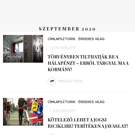
SZEPTEMBER 2020
CÍMLAPSZTORIK
ÉRDEKES VILÁG
6 ÉV EZELŐTT
TÖRVÉNYBEN TILTHATJÁK BE A
HÁLAPÉNZT – ERRŐL TÁRGYAL MA A
KORMÁNY!
MEGOSZTÁSOK
CÍMLAPSZTORIK
ÉRDEKES VILÁG
6 ÉV EZELŐTT
KÖTELEZŐ LEHET A JOGSI
BICIKLIRE! TERÍTÉKEN A JAVASLAT!