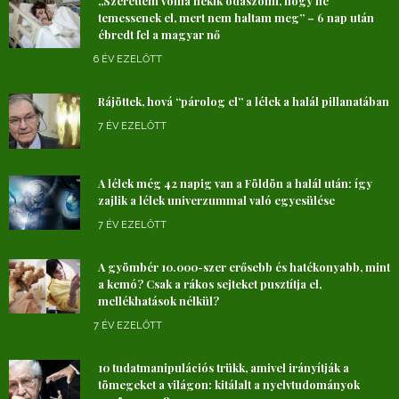
„Szerettem volna nekik odaszólni, hogy ne
temessenek el, mert nem haltam meg” – 6 nap után
ébredt fel a magyar nő
6 ÉV EZELŐTT
Rájöttek, hová “párolog el” a lélek a halál pillanatában
7 ÉV EZELŐTT
A lélek még 42 napig van a Földön a halál után: így
zajlik a lélek univerzummal való egyesülése
7 ÉV EZELŐTT
A gyömbér 10.000-szer erősebb és hatékonyabb, mint
a kemó? Csak a rákos sejteket pusztítja el,
mellékhatások nélkül?
7 ÉV EZELŐTT
10 tudatmanipulációs trükk, amivel irányítják a
tömegeket a világon: kitálalt a nyelvtudományok