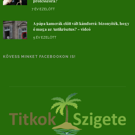
professzora?
7 ÉV EZELŐTT
A pápa kamerák előtt vált kámforrá: bizonyíték, hogy
ő maga az Antikrisztus? – videó
5 ÉV EZELŐTT
KÖVESS MINKET FACEBOOKON IS!