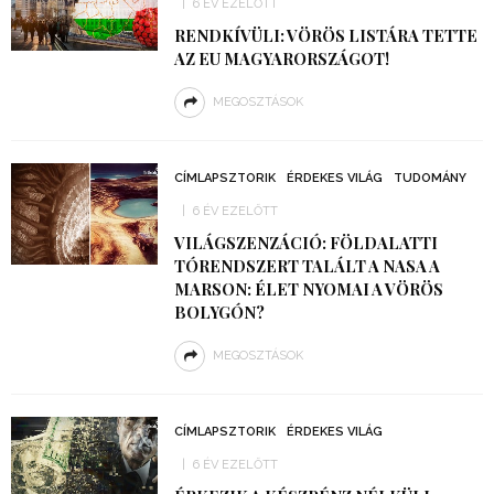
6 ÉV EZELŐTT
RENDKÍVÜLI: VÖRÖS LISTÁRA TETTE
AZ EU MAGYARORSZÁGOT!
MEGOSZTÁSOK
CÍMLAPSZTORIK
ÉRDEKES VILÁG
TUDOMÁNY
6 ÉV EZELŐTT
VILÁGSZENZÁCIÓ: FÖLDALATTI
TÓRENDSZERT TALÁLT A NASA A
MARSON: ÉLET NYOMAI A VÖRÖS
BOLYGÓN?
MEGOSZTÁSOK
CÍMLAPSZTORIK
ÉRDEKES VILÁG
6 ÉV EZELŐTT