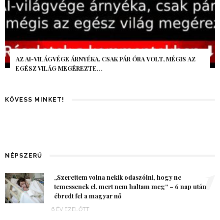
AZ AI-VILÁGVÉGE ÁRNYÉKA, CSAK PÁR ÓRA VOLT, MÉGIS AZ
EGÉSZ VILÁG MEGÉREZTE…
KÖVESS MINKET!
NÉPSZERŰ
1
„Szerettem volna nekik odaszólni, hogy ne
temessenek el, mert nem haltam meg” – 6 nap után
ébredt fel a magyar nő
6 ÉV EZELŐTT