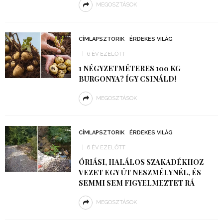
MEGOSZTÁSOK
CÍMLAPSZTORIK
ÉRDEKES VILÁG
6 ÉV EZELŐTT
1 NÉGYZETMÉTERES 100 KG
BURGONYA? ÍGY CSINÁLD!
MEGOSZTÁSOK
CÍMLAPSZTORIK
ÉRDEKES VILÁG
6 ÉV EZELŐTT
ÓRIÁSI, HALÁLOS SZAKADÉKHOZ
VEZET EGY ÚT NESZMÉLYNÉL, ÉS
SEMMI SEM FIGYELMEZTET RÁ
MEGOSZTÁSOK