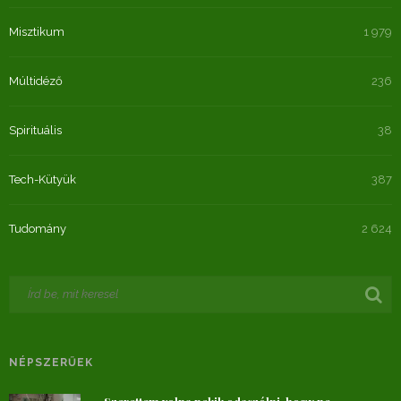
Misztikum
1 979
Múltidéző
236
Spirituális
38
Tech-Kütyük
387
Tudomány
2 624
NÉPSZERŰEK