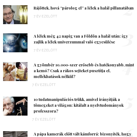
2
Rájöttek, hová “párolog el” a lélek a halál pillanatában
7 ÉV EZELŐTT
3
A lélek még 42 napig van a Földön a halál után: így
zajlik a lélek univerzummal való egyesülése
7 ÉV EZELŐTT
4
A gyömbér 10.000-szer erősebb és hatékonyabb, mint
a kemó? Csak a rákos sejteket pusztítja el,
mellékhatások nélkül?
7 ÉV EZELŐTT
5
10 tudatmanipulációs trükk, amivel irányítják a
tömegeket a világon: kitálalt a nyelvtudományok
professzora?
7 ÉV EZELŐTT
6
A pápa kamerák előtt vált kámforrá: bizonyíték, hogy