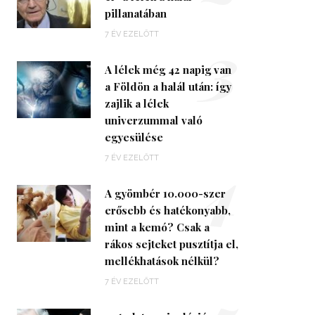
pillanatában
3
7 ÉV EZELŐTT
A lélek még 42 napig van
a Földön a halál után: így
zajlik a lélek
univerzummal való
egyesülése
4
7 ÉV EZELŐTT
A gyömbér 10.000-szer
erősebb és hatékonyabb,
mint a kemó? Csak a
rákos sejteket pusztítja el,
mellékhatások nélkül?
7 ÉV EZELŐTT