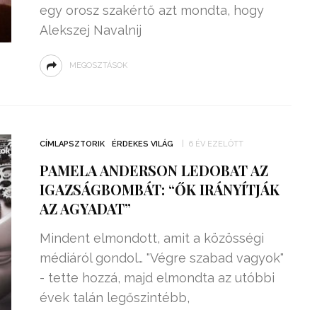
egy orosz szakértő azt mondta, hogy
Alekszej Navalnij
MEGOSZTÁSOK
CÍMLAPSZTORIK
ÉRDEKES VILÁG
6 ÉV EZELŐTT
PAMELA ANDERSON LEDOBAT AZ
IGAZSÁGBOMBÁT: “ŐK IRÁNYÍTJÁK
AZ AGYADAT”
Mindent elmondott, amit a közösségi
médiáról gondol… "Végre szabad vagyok"
- tette hozzá, majd elmondta az utóbbi
évek talán legőszintébb,