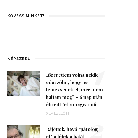
KÖVESS MINKET!
1
NÉPSZERŰ
„Szerettem volna nekik
odaszólni, hogy ne
temessenek el, mert nem
haltam meg” – 6 nap után
ébredt fel a magyar nő
2
6 ÉV EZELŐTT
Rájöttek, hová “párolog
el” a lélek a halál