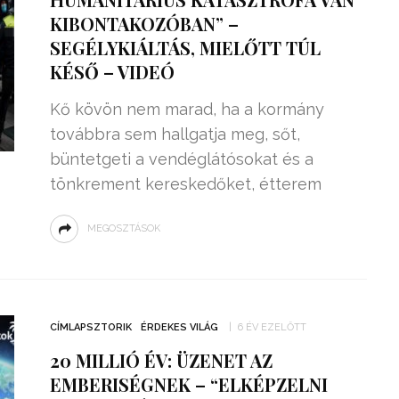
KIBONTAKOZÓBAN” –
SEGÉLYKIÁLTÁS, MIELŐTT TÚL
KÉSŐ – VIDEÓ
Kő kövön nem marad, ha a kormány
továbbra sem hallgatja meg, sőt,
büntetgeti a vendéglátósokat és a
tönkrement kereskedőket, étterem
MEGOSZTÁSOK
CÍMLAPSZTORIK
ÉRDEKES VILÁG
6 ÉV EZELŐTT
20 MILLIÓ ÉV: ÜZENET AZ
EMBERISÉGNEK – “ELKÉPZELNI