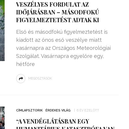
VESZÉLYES FORDULAT AZ
IDŐJÁRÁSBAN – MÁSODFOKÚ
FIGYELMEZTETÉST ADTAK KI
Első és másodfokú figyelmeztetést is
kiadott az ónos eső veszélye miatt
vasárnapra az Országos Meteorológiai
Szolgálat. Vasárnapra egyelőre egy,
hétfőre
MEGOSZTÁSOK
ZSENIÁLIS DOLOG TALÁLT KI
HÁROM DIÁK: VÉGTELEN
TÉKONYSÁGGAL
ENERGIÁT
CÍMLAPSZTORIK
ÉRDEKES VILÁG
6 ÉV EZELŐTT
ÁRAMSZÁMLÁT
TERMELHETNÉNEK A
“A VENDÉGLÁTÁSBAN EGY
FEKVŐRENDŐRÖK!
HUMANITÁRIUS KATASZTRÓFA VAN