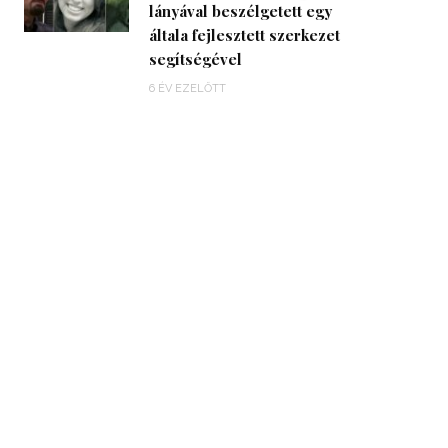
lányával beszélgetett egy
általa fejlesztett szerkezet
segítségével
6 ÉV EZELŐTT