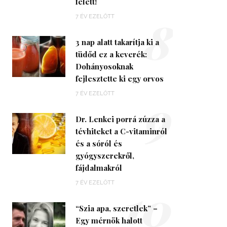
felett!
8
7 ÉV EZELŐTT
3 nap alatt takarítja ki a
tüdőd ez a keverék:
Dohányosoknak
fejlesztette ki egy orvos
9
7 ÉV EZELŐTT
Dr. Lenkei porrá zúzza a
tévhiteket a C-vitaminról
és a sóról és
gyógyszerekről,
fájdalmakról
10
7 ÉV EZELŐTT
“Szia apa, szeretlek” –
Egy mérnök halott