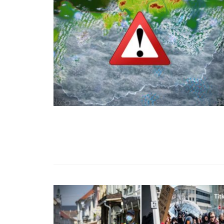
99,13%-OS HA
NULLÁZZA AZ 
EZ A MOTOR!