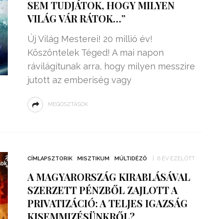
SEM TUDJÁTOK, HOGY MILYEN
VILÁG VÁR RÁTOK…”
Új Világ Mesterei! 20 millió év!
Köszöntelek Téged! A mai napon
rávilágítunak arra, hogy milyen messzire
jutott az emberiség vagy
MEGOSZTÁSOK
CÍMLAPSZTORIK
MISZTIKUM
MÚLTIDÉZŐ
6 ÉV EZELŐTT
A MAGYARORSZÁG KIRABLÁSÁVAL
SZERZETT PÉNZBŐL ZAJLOTT A
PRIVATIZÁCIÓ: A TELJES IGAZSÁG
KISEMMIZÉSÜNKRŐL?