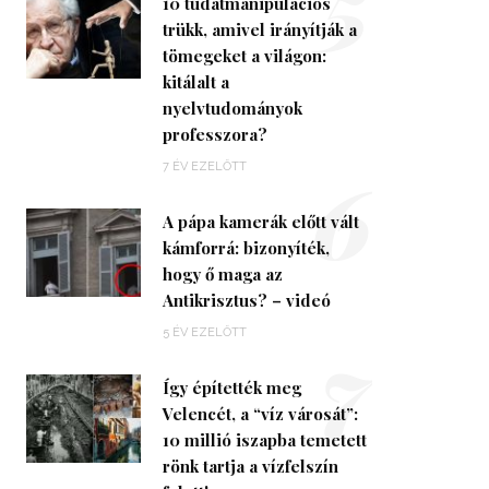
5
10 tudatmanipulációs
trükk, amivel irányítják a
tömegeket a világon:
kitálalt a
nyelvtudományok
professzora?
6
7 ÉV EZELŐTT
A pápa kamerák előtt vált
kámforrá: bizonyíték,
hogy ő maga az
Antikrisztus? – videó
7
5 ÉV EZELŐTT
Így építették meg
Velencét, a “víz városát”:
10 millió iszapba temetett
rönk tartja a vízfelszín