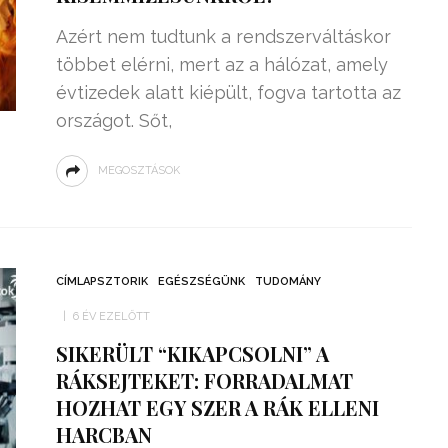
Azért nem tudtunk a rendszerváltáskor
többet elérni, mert az a hálózat, amely
évtizedek alatt kiépült, fogva tartotta az
országot. Sőt,
MEGOSZTÁSOK
CÍMLAPSZTORIK
EGÉSZSÉGÜNK
TUDOMÁNY
6 ÉV EZELŐTT
SIKERÜLT “KIKAPCSOLNI” A
RÁKSEJTEKET: FORRADALMAT
HOZHAT EGY SZER A RÁK ELLENI
HARCBAN