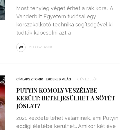
Most tényleg véget érhet a rák kora… A
Vanderbilt Egyetem tudósai egy
korszakalkotó technika segítségével ki
tudták kapcsolni azt a
MEGOSZTÁSOK
CÍMLAPSZTORIK
ÉRDEKES VILÁG
6 ÉV EZELŐTT
PUTYIN KOMOLY VESZÉLYBE
KERÜLT: BETELJESÜLHET A SÖTÉT
JÓSLAT?
2021 kezdete lehet valaminek, ami Putyin
eddigi életébe kerülhet… Amikor két éve