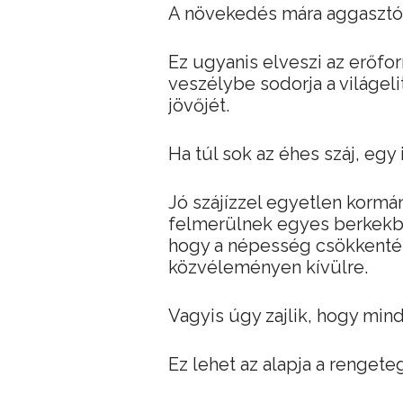
A növekedés mára aggasztó
Ez ugyanis elveszi az erőfor
veszélybe sodorja a világeli
jövőjét.
Ha túl sok az éhes száj, eg
Jó szájízzel egyetlen kormá
felmerülnek egyes berkekben
hogy a népesség csökkentést
közvéleményen kívülre.
Vagyis úgy zajlik, hogy min
Ez lehet az alapja a renget