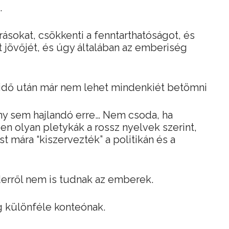
.
rásokat, csökkenti a fenntarthatóságot, és
t jövőjét, és úgy általában az emberiség
y idő után már nem lehet mindenkiét betömni
ny sem hajlandó erre… Nem csoda, ha
 olyan pletykák a rossz nyelvek szerint,
 mára “kiszervezték” a politikán és a
derről nem is tudnak az emberek.
eg különféle konteónak.