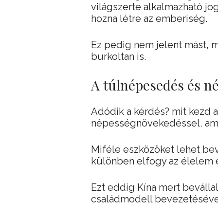
világszerte alkalmazható jo
hozna létre az emberiség.
Ez pedig nem jelent mást, m
burkoltan is.
A túlnépesedés és n
Adódik a kérdés? mit kezd a
népességnövekedéssel, ami 
Miféle eszközöket lehet bev
különben elfogy az élelem és
Ezt eddig Kína mert beválla
családmodell bevezetésével 