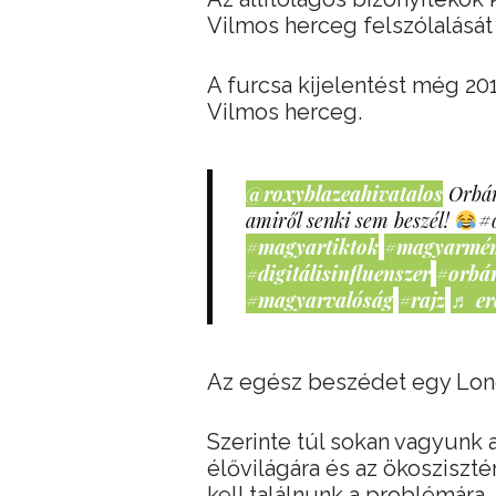
Vilmos herceg felszólalásá
A furcsa kijelentést még 2
Vilmos herceg.
@roxyblazeahivatalos
Orbán
amiről senki sem beszél!
#
#magyartiktok
#magyarmé
#digitálisinfluenszer
#orbá
#magyarvalóság
#rajz
♬ er
Az egész beszédet egy Lond
Szerinte túl sokan vagyunk 
élővilágára és az ökosziszt
kell találnunk a problémára.