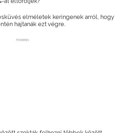
-át eltöröljék?
esküvés elméletek keringenek arról, hogy
tén hajtanák ezt végre.
Hirdetés
között szokták felhozni többek között