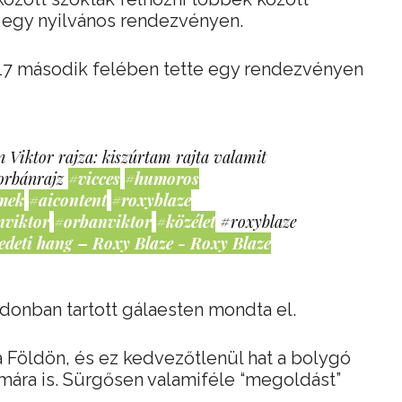
t egy nyilvános rendezvényen.
017 második felében tette egy rendezvényen
 Viktor rajza: kiszúrtam rajta valamit
orbánrajz
#vicces
#humoros
mek
#aicontent
#roxyblaze
nviktor
#orbanviktor
#közélet
#roxyblaze
edeti hang – Roxy Blaze - Roxy Blaze
onban tartott gálaesten mondta el.
a Földön, és ez kedvezőtlenül hat a bolygó
émára is. Sürgősen valamiféle “megoldást”