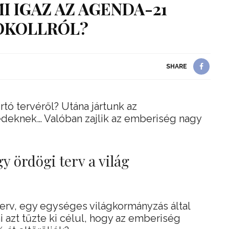
 IGAZ AZ AGENDA-21
OKOLLRÓL?
SHARE
irtó tervéről? Utána jártunk az
deknek… Valóban zajlik az emberiség nagy
gy ördögi terv a világ
erv, egy egységes világkormányzás által
azt tűzte ki célul, hogy az emberiség