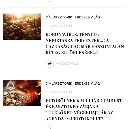
CÍMLAPSZTORIK
ÉRDEKES VILÁG
5 ÉV EZELŐTT
KORONAVÍRUS: TÉNYLEG
NÉPIRTÁSRA TERVEZTÉK…? A
GAZDASÁGILAG MÁR HASZONTALAN
RÉTEG ELTÖRLÉSÉRE…?
MEGOSZTÁSOK
CÍMLAPSZTORIK
ÉRDEKES VILÁG
5 ÉV EZELŐTT
ELTÖRÖLNEK 6 MILLIÁRD EMBERT
ÉS KASZTOKBA ZÁRJÁK A
TÚLÉLŐKET: VÉGREHAJTJÁK AZ
AGENDA-21 PROTOKOLLT?