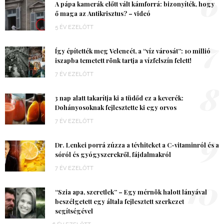
6
A pápa kamerák előtt vált kámforrá: bizonyíték, hogy
ő maga az Antikrisztus? – videó
5 ÉV EZELŐTT
7
Így építették meg Velencét, a “víz városát”: 10 millió
iszapba temetett rönk tartja a vízfelszín felett!
7 ÉV EZELŐTT
8
3 nap alatt takarítja ki a tüdőd ez a keverék:
Dohányosoknak fejlesztette ki egy orvos
7 ÉV EZELŐTT
9
Dr. Lenkei porrá zúzza a tévhiteket a C-vitaminról és a
sóról és gyógyszerekről, fájdalmakról
7 ÉV EZELŐTT
10
“Szia apa, szeretlek” – Egy mérnök halott lányával
beszélgetett egy általa fejlesztett szerkezet
segítségével