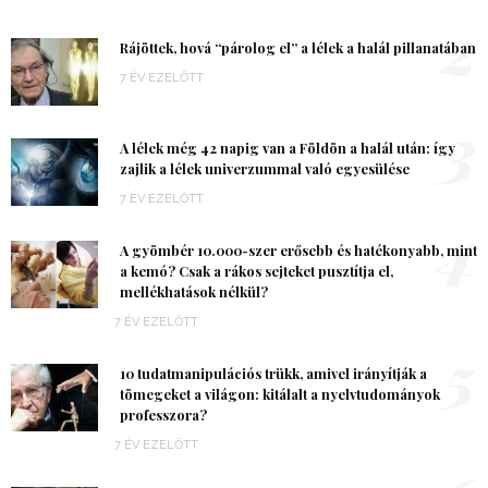
2
Rájöttek, hová “párolog el” a lélek a halál pillanatában
7 ÉV EZELŐTT
3
A lélek még 42 napig van a Földön a halál után: így
zajlik a lélek univerzummal való egyesülése
7 ÉV EZELŐTT
4
A gyömbér 10.000-szer erősebb és hatékonyabb, mint
a kemó? Csak a rákos sejteket pusztítja el,
mellékhatások nélkül?
7 ÉV EZELŐTT
5
10 tudatmanipulációs trükk, amivel irányítják a
tömegeket a világon: kitálalt a nyelvtudományok
professzora?
7 ÉV EZELŐTT