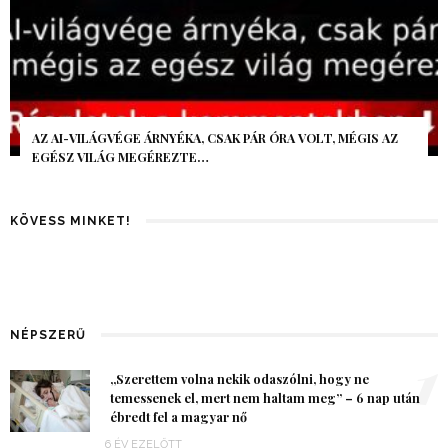
AZ AI-VILÁGVÉGE ÁRNYÉKA, CSAK PÁR ÓRA VOLT, MÉGIS AZ
EGÉSZ VILÁG MEGÉREZTE…
KÖVESS MINKET!
NÉPSZERŰ
1
„Szerettem volna nekik odaszólni, hogy ne
temessenek el, mert nem haltam meg” – 6 nap után
ébredt fel a magyar nő
6 ÉV EZELŐTT