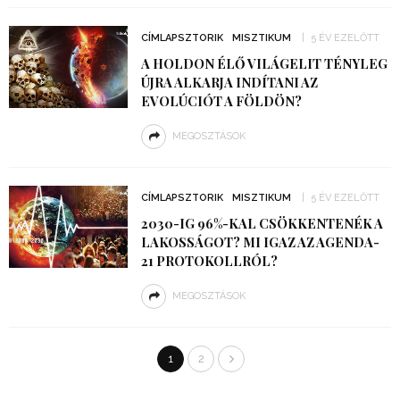
CÍMLAPSZTORIK
MISZTIKUM
5 ÉV EZELŐTT
A HOLDON ÉLŐ VILÁGELIT TÉNYLEG
ÚJRA ALKARJA INDÍTANI AZ
EVOLÚCIÓT A FÖLDÖN?
MEGOSZTÁSOK
CÍMLAPSZTORIK
MISZTIKUM
5 ÉV EZELŐTT
2030-IG 96%-KAL CSÖKKENTENÉK A
LAKOSSÁGOT? MI IGAZ AZ AGENDA-
21 PROTOKOLLRÓL?
MEGOSZTÁSOK
1
2