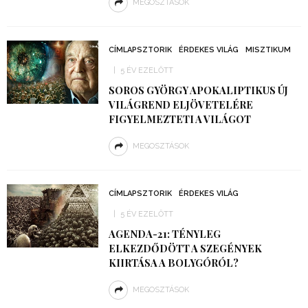
MEGOSZTÁSOK
CÍMLAPSZTORIK
ÉRDEKES VILÁG
MISZTIKUM
5 ÉV EZELŐTT
SOROS GYÖRGY APOKALIPTIKUS ÚJ
VILÁGREND ELJÖVETELÉRE
FIGYELMEZTETI A VILÁGOT
MEGOSZTÁSOK
CÍMLAPSZTORIK
ÉRDEKES VILÁG
5 ÉV EZELŐTT
AGENDA-21: TÉNYLEG
ELKEZDŐDÖTT A SZEGÉNYEK
KIIRTÁSA A BOLYGÓRÓL?
MEGOSZTÁSOK