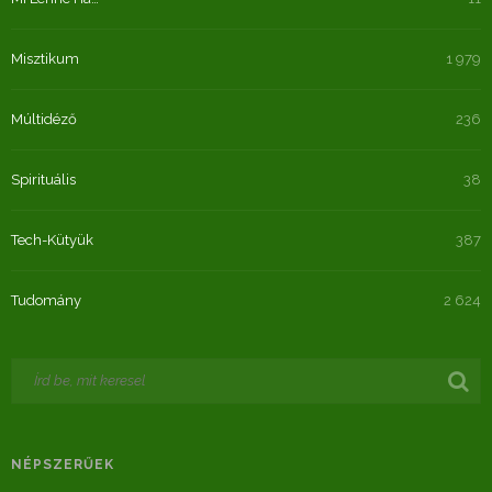
Misztikum
1 979
Múltidéző
236
Spirituális
38
Tech-Kütyük
387
Tudomány
2 624
NÉPSZERŰEK