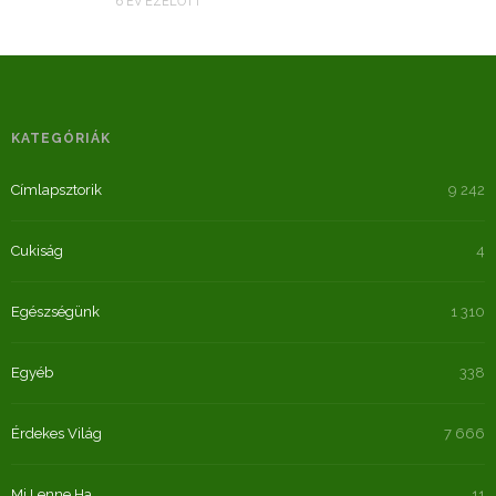
6 ÉV EZELŐTT
KATEGÓRIÁK
Címlapsztorik
9 242
Cukiság
4
Egészségünk
1 310
Egyéb
338
Érdekes Világ
7 666
Mi Lenne Ha…
11