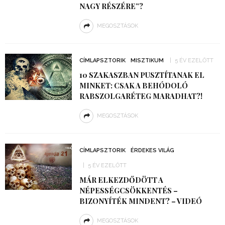
NAGY RÉSZÉRE”?
MEGOSZTÁSOK
CÍMLAPSZTORIK
MISZTIKUM
5 ÉV EZELŐTT
10 SZAKASZBAN PUSZTÍTANAK EL
MINKET: CSAK A BEHÓDOLÓ
RABSZOLGARÉTEG MARADHAT?!
MEGOSZTÁSOK
CÍMLAPSZTORIK
ÉRDEKES VILÁG
5 ÉV EZELŐTT
MÁR ELKEZDŐDÖTT A
NÉPESSÉGCSÖKKENTÉS –
BIZONYÍTÉK MINDENT? – VIDEÓ
MEGOSZTÁSOK