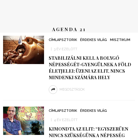
AGENDA 21
CÍMLAPSZTORIK
ÉRDEKES VILÁG
MISZTIKUM
3 ÉV EZELŐTT
STABILIZÁLNI KELL A BOLYGÓ
NÉPESSÉGÉT-GYENGÜLNEK A FÖLD
ÉLETJELEI: ÜZENI AZ ELIT, NINCS
MINDENKI SZÁMÁRA HELY
MEGOSZTÁSOK
CÍMLAPSZTORIK
ÉRDEKES VILÁG
4 ÉV EZELŐTT
KIMONDTA AZ ELIT: “EGYSZERŰEN
NINCS SZÜKSÉGÜNK A NÉPESSÉG