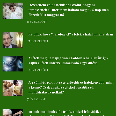
„Szerettem volna nekik odaszólni, hogy ne
temessenek el, mert nem haltam meg” – 6 nap után
ébredt fel a magyar nő
6 ÉV EZELŐTT
Rájöttek, hová “párolog el” a lélek a halál pillanatában
7 ÉV EZELŐTT
A lélek még 42 napig van a Földön a halál után: így
zajlik a lélek univerzummal való egyesülése
7 ÉV EZELŐTT
A gyömbér 10.000-szer erősebb és hatékonyabb, mint
a kemó? Csak a rákos sejteket pusztítja el,
mellékhatások nélkül?
7 ÉV EZELŐTT
10 tudatmanipulációs trükk, amivel irányítják a