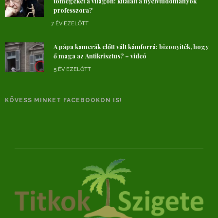
tömegeket a világon: kitálalt a nyelvtudományok
professzora?
7 ÉV EZELŐTT
A pápa kamerák előtt vált kámforrá: bizonyíték, hogy
ő maga az Antikrisztus? – videó
5 ÉV EZELŐTT
KÖVESS MINKET FACEBOOKON IS!