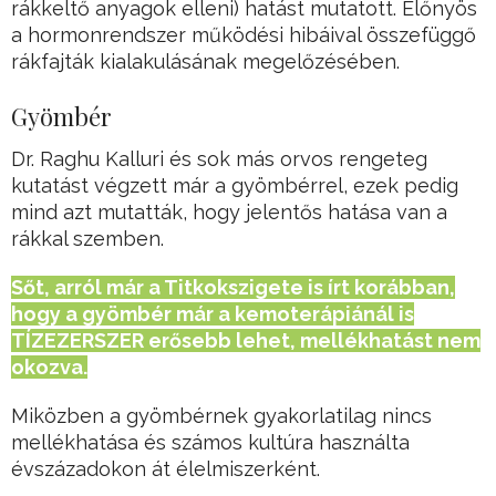
rákkeltő anyagok elleni) hatást mutatott. Előnyös
a hormonrendszer működési hibáival összefüggő
rákfajták kialakulásának megelőzésében.
Gyömbér
Dr. Raghu Kalluri és sok más orvos rengeteg
kutatást végzett már a gyömbérrel, ezek pedig
mind azt mutatták, hogy jelentős hatása van a
rákkal szemben.
Sőt, arról már a Titkokszigete is írt korábban,
hogy a gyömbér már a kemoterápiánál is
TÍZEZERSZER erősebb lehet, mellékhatást nem
okozva.
Miközben a gyömbérnek gyakorlatilag nincs
mellékhatása és számos kultúra használta
évszázadokon át élelmiszerként.