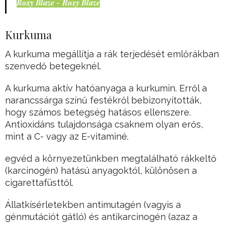
Roxy Blaze - Roxy Blaze
Kurkuma
A kurkuma megállítja a rák terjedését emlőrákban
szenvedő betegeknél.
A kurkuma aktív hatóanyaga a kurkumin. Erről a
narancssárga színű festékről bebizonyították,
hogy számos betegség hatásos ellenszere.
Antioxidáns tulajdonsága csaknem olyan erős,
mint a C- vagy az E-vitaminé.
egvéd a környezetünkben megtalálható rákkeltő
(karcinogén) hatású anyagoktól, különösen a
cigarettafüsttől.
Állatkísérletekben antimutagén (vagyis a
génmutációt gátló) és antikarcinogén (azaz a