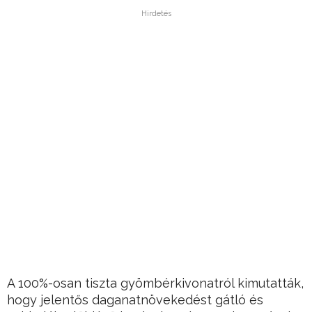
Hirdetés
A 100%-osan tiszta gyömbérkivonatról kimutatták,
hogy jelentős daganatnövekedést gátló és