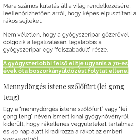
Mára számos kutatás áll a világ rendelkezésére,
leellenőrizhetően arról, hogy képes elpusztítani a
rákos sejteket.
Nem véletlen, hogy a gyógyszeripar gőzerővel
dolgozik a legalizálásán, legalábbis a
gyógyszeripar egy “felszabadult” része.
A gyógyszerlobbi felső elitje ugyanis a 70-es
évek óta boszorkányüldözést folytat ellene.
Mennydörgés istene szőlőfürt (lei gong
teng)
Egy a “mennydörgés istene szőlőfürt” vagy “lei
gong teng” néven ismert kínai gyógynövényről
kiderült, hogy rákellenes vegyületeket tartalmaz
és 40 nap alatt kiradírozza a rákot az emberi
szervezetből…