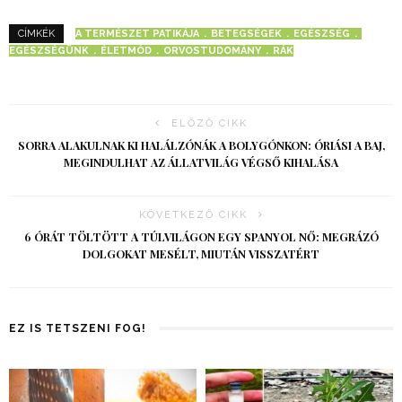
A TERMÉSZET PATIKÁJA
BETEGSÉGEK
EGÉSZSÉG
CÍMKÉK
EGÉSZSÉGÜNK
ÉLETMÓD
ORVOSTUDOMÁNY
RÁK
ELŐZŐ CIKK
SORRA ALAKULNAK KI HALÁLZÓNÁK A BOLYGÓNKON: ÓRIÁSI A BAJ,
MEGINDULHAT AZ ÁLLATVILÁG VÉGSŐ KIHALÁSA
KÖVETKEZŐ CIKK
6 ÓRÁT TÖLTÖTT A TÚLVILÁGON EGY SPANYOL NŐ: MEGRÁZÓ
DOLGOKAT MESÉLT, MIUTÁN VISSZATÉRT
EZ IS TETSZENI FOG!