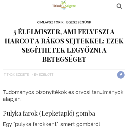
CÍMLAPSZTORIK
EGÉSZSÉGÜNK
5 ÉLELMISZER, AMI FELVESZI A
HARCOT A RÁKOS SEJTEKKEL: EZEK
SEGÍTHETEK LEGYŐZNI A
BETEGSÉGET
TITKOK SZIGETE
7 ÉV EZELŐTT
Tudományos bizonyítékok és orvosi tanulmányok
alapján.
Pulyka farok (Lepketapló) gomba
Egy “pulyka farokként” ismert gombáról