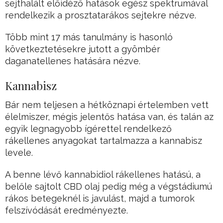
sejthalált előidéző hatások egész spektrumával
rendelkezik a prosztatarákos sejtekre nézve.
Több mint 17 más tanulmány is hasonló
következtetésekre jutott a gyömbér
daganatellenes hatására nézve.
Kannabisz
Bár nem teljesen a hétköznapi értelemben vett
élelmiszer, mégis jelentős hatása van, és talán az
egyik legnagyobb ígérettel rendelkező
rákellenes anyagokat tartalmazza a kannabisz
levele.
A benne lévő kannabidiol rákellenes hatású, a
belőle sajtolt CBD olaj pedig még a végstádiumú
rákos betegeknél is javulást, majd a tumorok
felszívódását eredményezte.