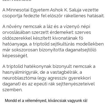
A Minnesotai Egyetem Ashok K. Saluja vezette
csoportja fedezte fel először rákellenes hatásait.
A növény nemcsak a láz és a vizenyő népi
orvoslásában szerzett érdemeket: szerves
oldószerekkel készített kivonatának fő
hatóanyaga, a triptolid sejtkultúrás modellekben
már sokszorosan bizonyította daganatsejtölő
képességét.
A triptolid hatékonynak bizonyult nemcsak a
hasnyálmirigyrák, de a vastagbélrák, a
neuroblasztóma (egy agresszív gyerekkori
daganat) és az epeúti rák sejttenyészeteivel
szemben.
Mondd el a véleményed, kíváncsiak vagyunk rá!