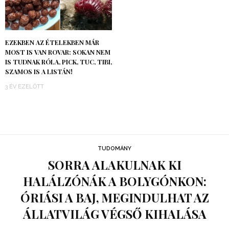
EZEKBEN AZ ÉTELEKBEN MÁR
MOST IS VAN ROVAR: SOKAN NEM
IS TUDNAK RÓLA, PICK, TUC, TIBI,
SZAMOS IS A LISTÁN!
3 ÉV EZELŐTT
TUDOMÁNY
SORRA ALAKULNAK KI
HALÁLZÓNÁK A BOLYGÓNKON:
ÓRIÁSI A BAJ, MEGINDULHAT AZ
ÁLLATVILÁG VÉGSŐ KIHALÁSA