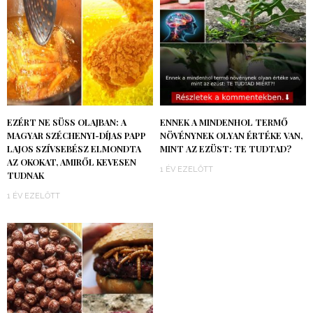
EZÉRT NE SÜSS OLAJBAN: A
ENNEK A MINDENHOL TERMŐ
MAGYAR SZÉCHENYI-DÍJAS PAPP
NÖVÉNYNEK OLYAN ÉRTÉKE VAN,
LAJOS SZÍVSEBÉSZ ELMONDTA
MINT AZ EZÜST: TE TUDTAD?
AZ OKOKAT, AMIRŐL KEVESEN
1 ÉV EZELŐTT
TUDNAK
1 ÉV EZELŐTT