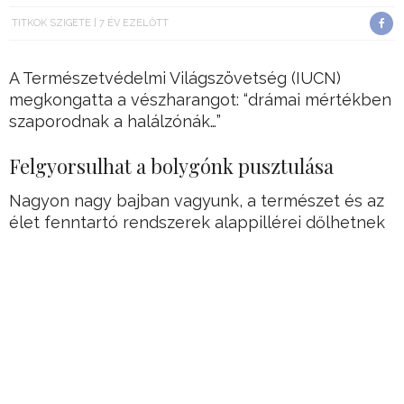
TITKOK SZIGETE
7 ÉV EZELŐTT
A Természetvédelmi Világszövetség (IUCN)
megkongatta a vészharangot: “drámai mértékben
szaporodnak a halálzónák…”
Felgyorsulhat a bolygónk pusztulása
Nagyon nagy bajban vagyunk, a természet és az
élet fenntartó rendszerek alappillérei dőlhetnek
be.
Ha ez bekövetkezik, minden megváltozik,
ráadásul drasztikus mértékben fel fog gyorsulni a
bolygón már most is megfigyelhető tömeges
kihalás.
Hirdetés