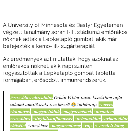
A University of Minnesota és Bastyr Egyetemen
végzett tanulmány során I-III. stádiumú emlőrákos
nőknek adták a Lepketapló gombát, akik már
befejezték a kemo- ill- sugárterápiát.
Az eredmények azt mutatták, hogy azoknál az
emlőrákos nőknél, akik napi szinten
fogyasztották a Lepketapló gombát tabletta
formájában, erősödött immunrendszerük.
@roxyblazeahivatalos
Orbán Viktor rajza: kiszúrtam rajta
valamit amiről senki sem beszél!
#orbánrajz
#vicces
#humoros
#magyartiktok
#magyarmémek
#aicontent
#roxyblaze
#digitálisinfluenszer
#orbánviktor
#orbanviktor
#közélet
#roxyblaze
#magyarvalóság
#rajz
♬ eredeti hang –