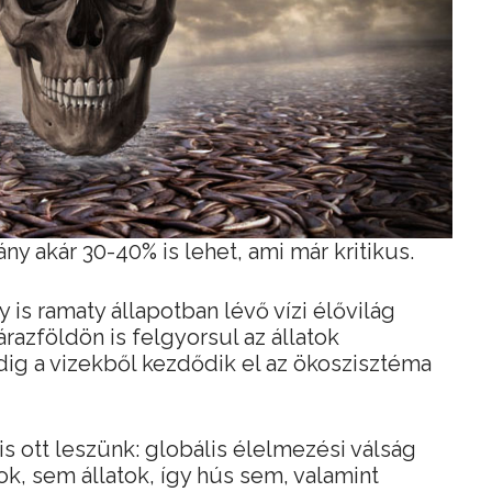
ny akár 30-40% is lehet, ami már kritikus.
is ramaty állapotban lévő vízi élővilág
árazföldön is felgyorsul az állatok
ig a vizekből kezdődik el az ökoszisztéma
 ott leszünk: globális élelmezési válság
ok, sem állatok, így hús sem, valamint