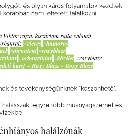
bolygót, és olyan káros folyamatok kezdtek
el korábban nem lehetett találkozni.
 Viktor rajza: kiszúrtam rajta valamit
orbánrajz
#vicces
#humoros
mek
#aicontent
#roxyblaze
nviktor
#orbanviktor
#közélet
#roxyblaze
edeti hang – Roxy Blaze - Roxy Blaze
tnek és tevékenységünknek “köszönhető”.
úlhalásszák, egyre több műanyagszemét és
vizekbe.
énhiányos halálzónák