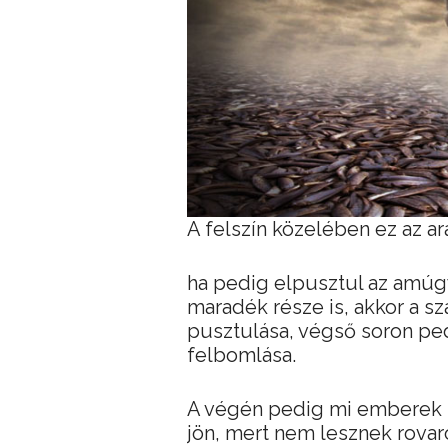
A felszín közelében ez az ará
ha pedig elpusztul az amúgy 
maradék része is, akkor a sz
pusztulása, végső soron ped
felbomlása.
A végén pedig mi emberek is
jön, mert nem lesznek rovar