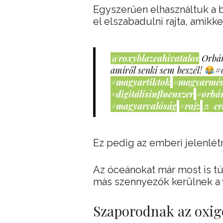
Egyszerűen elhasználtuk a 
el elszabadulni rajta, amikk
@roxyblazeahivatalos
Orbán
amiről senki sem beszél!
#
#magyartiktok
#magyarmé
#digitálisinfluenszer
#orbá
#magyarvalóság
#rajz
♬ er
Ez pedig az emberi jelenlé
Az óceánokat már most is t
más szennyezők kerülnek a 
Szaporodnak az oxig