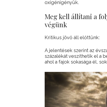
oxigénigényük.
Meg kell állítani a 
végünk
Kritikus jövő áll előttünk:
A jelentések szerint az évs
százalékát veszíthetik el a 
ahol a fajok sokasága él, sok