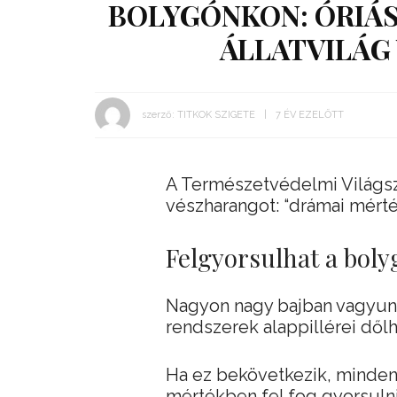
BOLYGÓNKON: ÓRIÁSI
ÁLLATVILÁG
szerző:
TITKOK SZIGETE
7 ÉV EZELŐTT
A Természetvédelmi Világs
vészharangot: “drámai mért
Felgyorsulhat a bol
Nagyon nagy bajban vagyunk,
rendszerek alappillérei dől
Ha ez bekövetkezik, minden
mértékben fel fog gyorsuln