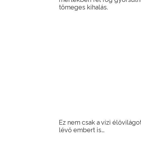
tömeges kihalás.
Ez nem csak a vízi élővilágo
lévő embert is…