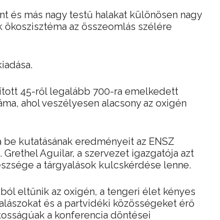
lint és más nagy testű halakat különösen nagy
ok ökoszisztéma az összeomlás szélére
kiadása.
tott 45-ről legalább 700-ra emelkedett
áma, ahol veszélyesen alacsony az oxigén
 be kutatásának eredményeit az ENSZ
 Grethel Aguilar, a szervezet igazgatója azt
észsége a tárgyalások kulcskérdése lenne.
l eltűnik az oxigén, a tengeri élet kényes
lászokat és a partvidéki közösségeket érő
tosságúak a konferencia döntései