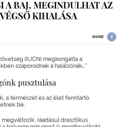
 A BAJ, MEGINDULHAT AZ
 VÉGSŐ KIHALÁSA
SHARE
zövetség (IUCN) megkongatta a
ékben szaporodnak a halálzónák…”
ygónk pusztulása
 a természet és az élet fenntartó
hetnek be.
 megváltozik, ráadásul drasztikus
i a bolygón már most is megfigyelhető