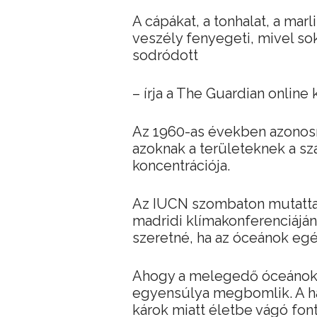
A cápákat, a tonhalat, a mar
veszély fenyegeti, mivel s
sodródott
– írja a The Guardian online 
Az 1960-as években azonosí
azoknak a területeknek a sz
koncentrációja.
Az IUCN szombaton mutatta
madridi klímakonferenciáján.
szeretné, ha az óceánok eg
Ahogy a melegedő óceánokbó
egyensúlya megbomlik. A ha
károk miatt életbe vágó fon