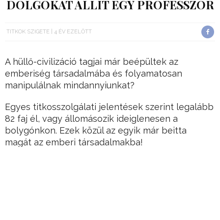
DOLGOKAT ÁLLÍT EGY PROFESSZOR
TITKOK SZIGETE
4 ÉV EZELŐTT
A hüllő-civilizáció tagjai már beépültek az
emberiség társadalmába és folyamatosan
manipulálnak mindannyiunkat?
Egyes titkosszolgálati jelentések szerint legalább
82 faj él, vagy állomásozik ideiglenesen a
bolygónkon. Ezek közül az egyik már beitta
magát az emberi társadalmakba!
De vajon tényleg köztünk járnak az idegenek és
egy globális befolyásolási kísérlet valóban zajlik a
tudtunkon kívül?
Hirdetés