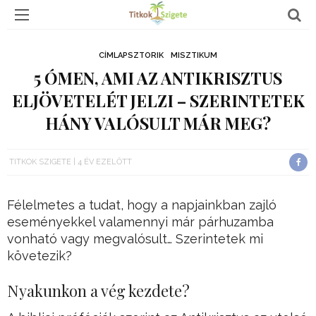
CÍMLAPSZTORIK
MISZTIKUM
5 ÓMEN, AMI AZ ANTIKRISZTUS
ELJÖVETELÉT JELZI – SZERINTETEK
HÁNY VALÓSULT MÁR MEG?
TITKOK SZIGETE
4 ÉV EZELŐTT
Félelmetes a tudat, hogy a napjainkban zajló
eseményekkel valamennyi már párhuzamba
vonható vagy megvalósult… Szerintetek mi
követezik?
Nyakunkon a vég kezdete?