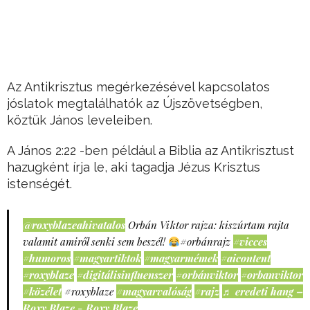
Az Antikrisztus megérkezésével kapcsolatos
jóslatok megtalálhatók az Újszövetségben,
köztük János leveleiben.
A János 2:22 -ben például a Biblia az Antikrisztust
hazugként írja le, aki tagadja Jézus Krisztus
istenségét.
@roxyblazeahivatalos
Orbán Viktor rajza: kiszúrtam rajta
valamit amiről senki sem beszél!
#orbánrajz
#vicces
#humoros
#magyartiktok
#magyarmémek
#aicontent
#roxyblaze
#digitálisinfluenszer
#orbánviktor
#orbanviktor
#közélet
#roxyblaze
#magyarvalóság
#rajz
♬ eredeti hang –
Roxy Blaze - Roxy Blaze