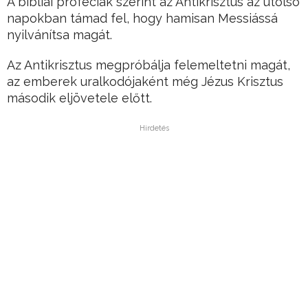
A bibliai próféciák szerint az Antikrisztus az utolsó
napokban támad fel, hogy hamisan Messiássá
nyilvánítsa magát.
Az Antikrisztus megpróbálja felemeltetni magát,
az emberek uralkodójaként még Jézus Krisztus
második eljövetele előtt.
Hirdetés