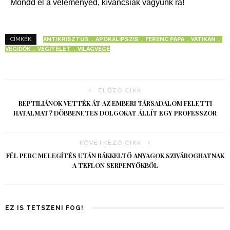
Mondd el a véleményed, kíváncsiak vagyunk rá!
ANTIKRISZTUS
APOKALIPSZIS
FERENC PÁPA
VATIKÁN
CÍMKÉK
VÉGIDŐK
VÉGÍTÉLET
VILÁGVÉGE
ELŐZŐ CIKK
REPTILIÁNOK VETTÉK ÁT AZ EMBERI TÁRSADALOM FELETTI
HATALMAT? DÖBBENETES DOLGOKAT ÁLLÍT EGY PROFESSZOR
KÖVETKEZŐ CIKK
FÉL PERC MELEGÍTÉS UTÁN RÁKKELTŐ ANYAGOK SZIVÁROGHATNAK
A TEFLON SERPENYŐKBŐL
EZ IS TETSZENI FOG!