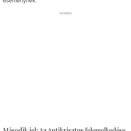
eseménynek.”
Hirdetés
Második jel: Az Antikrisztus felemelkedése