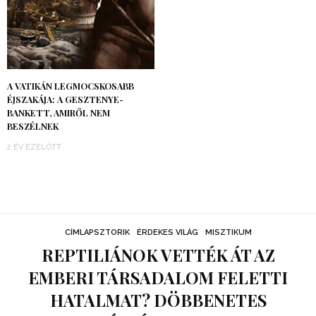
A VATIKÁN LEGMOCSKOSABB
ÉJSZAKÁJA: A GESZTENYE-
BANKETT, AMIRŐL NEM
BESZÉLNEK
2 ÉV EZELŐTT
CÍMLAPSZTORIK
ÉRDEKES VILÁG
MISZTIKUM
REPTILIÁNOK VETTÉK ÁT AZ
EMBERI TÁRSADALOM FELETTI
HATALMAT? DÖBBENETES