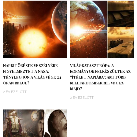
NAPKITÖRÉSEK VESZÉLYÉRE
VILÁGKATASZTRÓFA: A
FIGYELMEZTET A NASA:
KORMÁNYOK FELKÉSZÜLTEK AZ
TÉNYLEG JÖN A VILÁGVÉGE 24
“ÍTÉLET NAPJÁRA”, AMI TÖBB
ÓRÁN BELÜL?
MILLIÁRD EMBERREL VÉGEZ
MAJD?
2 ÉV EZELŐTT
2 ÉV EZELŐTT