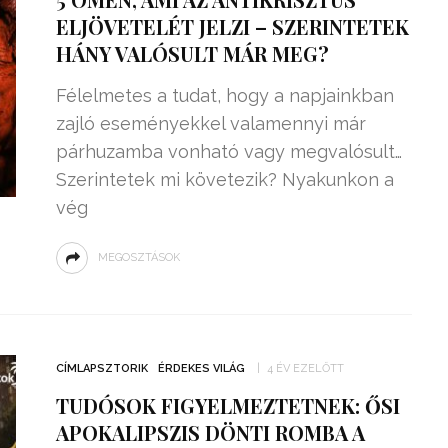
ELJÖVETELÉT JELZI – SZERINTETEK
HÁNY VALÓSULT MÁR MEG?
Félelmetes a tudat, hogy a napjainkban
zajló eseményekkel valamennyi már
párhuzamba vonható vagy megvalósult…
Szerintetek mi követezik? Nyakunkon a
vég
MEGOSZTÁSOK
CÍMLAPSZTORIK
ÉRDEKES VILÁG
4 ÉV EZELŐTT
TUDÓSOK FIGYELMEZTETNEK: ŐSI
APOKALIPSZIS DÖNTI ROMBA A