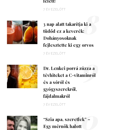
felett!
8
7 ÉV EZELŐTT
3 nap alatt takarítja ki a
tüdőd ez a keverék:
Dohányosoknak
fejlesztette ki egy orvos
9
7 ÉV EZELŐTT
Dr. Lenkei porrá zúzza a
tévhiteket a C-vitaminról
és a sóról és
gyógyszerekről,
fájdalmakról
10
7 ÉV EZELŐTT
“Szia apa, szeretlek” –
Egy mérnök halott