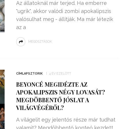
Az állatoknál már terjed. Ha emberre
"ugrik", akkor valódi zombi apokalipszis
valósulhat meg - állítják. Ma már létezik
az a
MEGOSZTÁSOK
CÍMLAPSZTORIK
4 ÉV EZELŐTT
BEYONCÉ MEGIDÉZTE AZ
APOKALIPSZIS NÉGY LOVASÁT?
MEGDÖBBENTŐ JÓSLAT A
VILÁGVÉGÉRŐL?
A világelit egy jelentős része már tudhat
valamit? Megdöbbentő konteó kezdett