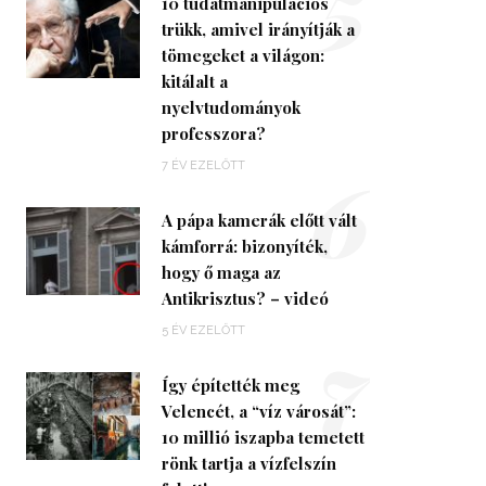
5
10 tudatmanipulációs
trükk, amivel irányítják a
tömegeket a világon:
kitálalt a
nyelvtudományok
professzora?
6
7 ÉV EZELŐTT
A pápa kamerák előtt vált
kámforrá: bizonyíték,
hogy ő maga az
Antikrisztus? – videó
7
5 ÉV EZELŐTT
Így építették meg
Velencét, a “víz városát”:
10 millió iszapba temetett
rönk tartja a vízfelszín