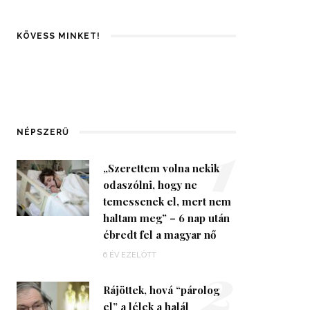
KÖVESS MINKET!
1
NÉPSZERŰ
„Szerettem volna nekik
odaszólni, hogy ne
temessenek el, mert nem
haltam meg” – 6 nap után
ébredt fel a magyar nő
2
6 ÉV EZELŐTT
Rájöttek, hová “párolog
el” a lélek a halál