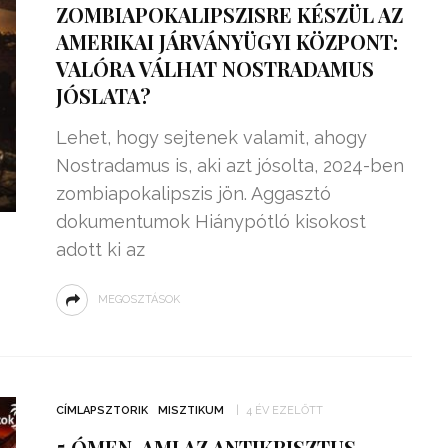
ZOMBIAPOKALIPSZISRE KÉSZÜL AZ
AMERIKAI JÁRVÁNYÜGYI KÖZPONT:
VALÓRA VÁLHAT NOSTRADAMUS
JÓSLATA?
Lehet, hogy sejtenek valamit, ahogy
Nostradamus is, aki azt jósolta, 2024-ben
zombiapokalipszis jön. Aggasztó
dokumentumok Hiánypótló kisokost
adott ki az
MEGOSZTÁSOK
99,13%-OS HATÉKONYSÁGGAL
NULLÁZZA AZ ÁRAMSZÁMLÁT
CÍMLAPSZTORIK
MISZTIKUM
4 ÉV EZELŐTT
EZ A MOTOR!
5 ÓMEN, AMI AZ ANTIKRISZTUS