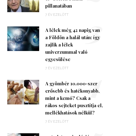
pillanatában
3
7 ÉV EZELŐTT
A lélek még 42 napig van
a Földön a halál után: így
zajlik a lélek
univerzummal való
egyesülése
4
7 ÉV EZELŐTT
A gyömbér 10.000-szer
erősebb és hatékonyabb,
mint a kemó? Csak a
rákos sejteket pusztítja el,
mellékhatások nélkül?
7 ÉV EZELŐTT