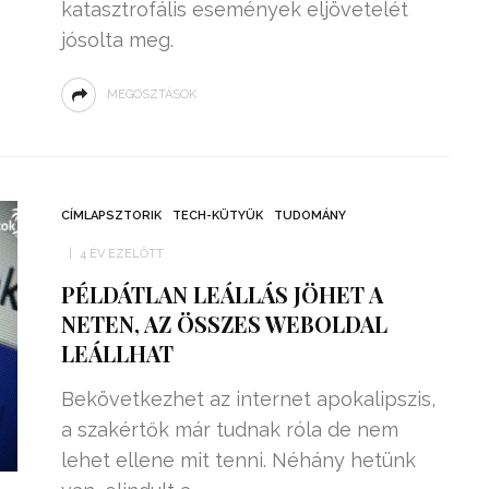
katasztrofális események eljövetelét
jósolta meg.
MEGOSZTÁSOK
CÍMLAPSZTORIK
TECH-KÜTYÜK
TUDOMÁNY
4 ÉV EZELŐTT
PÉLDÁTLAN LEÁLLÁS JÖHET A
NETEN, AZ ÖSSZES WEBOLDAL
LEÁLLHAT
Bekövetkezhet az internet apokalipszis,
a szakértők már tudnak róla de nem
lehet ellene mit tenni. Néhány hetünk