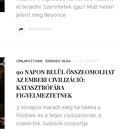
el terjedni. Szerintetek igaz? Múlt héten
jelent meg Beyoncé
MEGOSZTÁSOK
CÍMLAPSZTORIK
ÉRDEKES VILÁG
4 ÉV EZELŐTT
90 NAPON BELÜL ÖSSZEOMOLHAT
AZ EMBERI CIVILIZÁCIÓ:
KATASZTRÓFÁRA
FIGYELMEZTETNEK
3 hónapra maradt elég tartaléka a
Földnek és a teljes civilizációnak. A
szakértők, tudósok csoportja