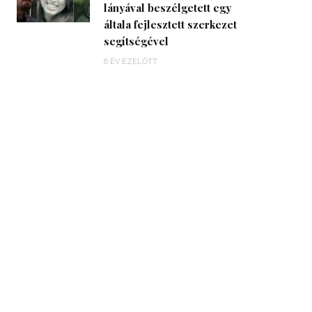
lányával beszélgetett egy
általa fejlesztett szerkezet
segítségével
6 ÉV EZELŐTT