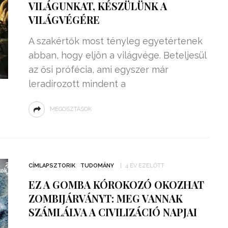
VILÁGUNKAT, KÉSZÜLÜNK A
VILÁGVÉGÉRE
A szakértők most tényleg egyetértenek
abban, hogy eljön a világvége. Beteljesül
az ősi prófécia, ami egyszer már
leradírozott mindent a
MEGOSZTÁSOK
CÍMLAPSZTORIK
TUDOMÁNY
4 ÉV EZELŐTT
EZ A GOMBA KÓROKOZÓ OKOZHAT
ZOMBIJÁRVÁNYT: MEG VANNAK
SZÁMLÁLVA A CIVILIZÁCIÓ NAPJAI