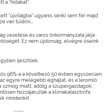
 a “hidakat”.
tett “újvilágba” ugyanis senki sem fér majd
ze van túlélni…
ág vezetése és város önkormányzata járja
hetőségét. Ez nem újdonság, elvégre őseink
egyben ijesztőek.
tős 96%-a a következő 50 évben egyszerűen
 az egyre melegebb éghajlat, és a leromló
a szmog miatt, addig a szupergazdagok,
lentősen hozzájárultak a klímakatasztrófa
ek mindenkit.
Hirdetés