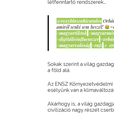
létfenntartó rendszerek…
@roxyblazeahivatalos
Orbán
amiről senki sem beszél!
#
#magyartiktok
#magyarmé
#digitálisinfluenszer
#orbá
#magyarvalóság
#rajz
♬ er
Sokak szerint a világ gazda
a föld alá.
Az ENSZ Környezetvédelmi 
esélyünk van a klímaváltozás
Akárhogy is, a világ gazdagj
civilizáció nagy részét cser