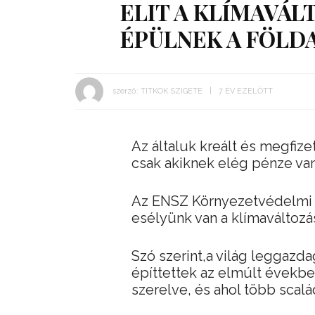
ELIT A KLÍMAVÁL
ÉPÜLNEK A FÖLDA
szerző:
TITKOK SZIGETE
7 ÉV EZELŐTT
Az általuk kreált és megfize
csak akiknek elég pénze van
Az ENSZ Környezetvédelmi 
esélyünk van a klímaváltozás
Szó szerint,a világ leggazd
építtettek az elmúlt évekbe
szerelve, és ahol több scalá