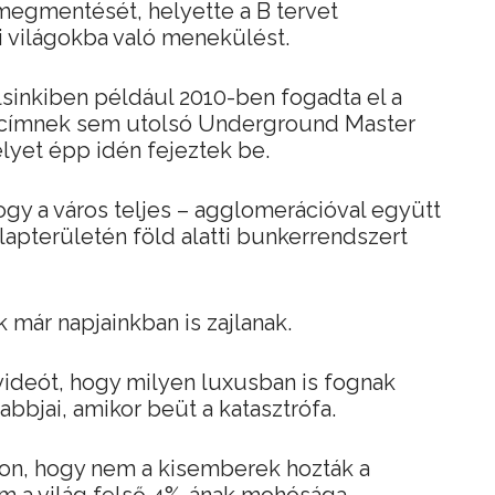
megmentését, helyette a B tervet
tti világokba való menekülést.
sinkiben például 2010-ben fogadta el a
mcímnek sem utolsó Underground Master
lyet épp idén fejeztek be.
hogy a város teljes – agglomerációval együtt
lapterületén föld alatti bunkerrendszert
 már napjainkban is zajlanak.
videót, hogy milyen luxusban is fognak
abbjai, amikor beüt a katasztrófa.
on, hogy nem a kisemberek hozták a