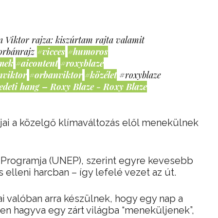
 Viktor rajza: kiszúrtam rajta valamit
orbánrajz
#vicces
#humoros
mek
#aicontent
#roxyblaze
nviktor
#orbanviktor
#közélet
#roxyblaze
edeti hang – Roxy Blaze - Roxy Blaze
gjai a közelgő klímaváltozás elől menekülnek
Programja (UNEP), szerint egyre kevesebb
 elleni harcban – így lefelé vezet az út.
ai valóban arra készülnek, hogy egy nap a
ben hagyva egy zárt világba “meneküljenek”,