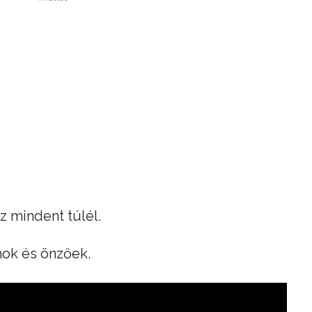
z mindent túlél.
nok és önzőek.