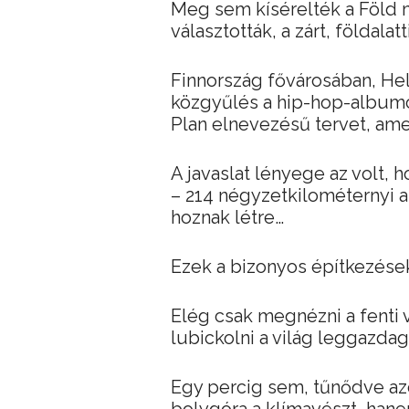
Meg sem kísérelték a Föld 
választották, a zárt, földala
Finnország fővárosában, Hel
közgyűlés a hip-hop-albu
Plan elnevezésű tervet, ame
A javaslat lényege az volt, 
– 214 négyzetkilométernyi a
hoznak létre…
Ezek a bizonyos építkezések
Elég csak megnézni a fenti 
lubickolni a világ leggazdag
Egy percig sem, tűnődve az