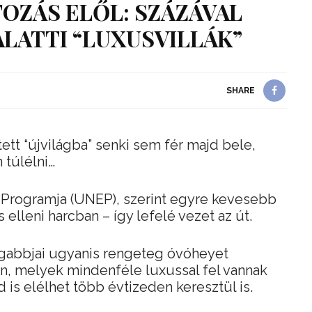
TOZÁS ELŐL: SZÁZÁVAL
LATTI “LUXUSVILLÁK”
SHARE
tett “újvilágba” senki sem fér majd bele,
 túlélni…
Programja (UNEP), szerint egyre kevesebb
 elleni harcban – így lefelé vezet az út.
agabbjai ugyanis rengeteg óvóheyet
n, melyek mindenféle luxussal fel vannak
d is elélhet több évtizeden keresztül is.