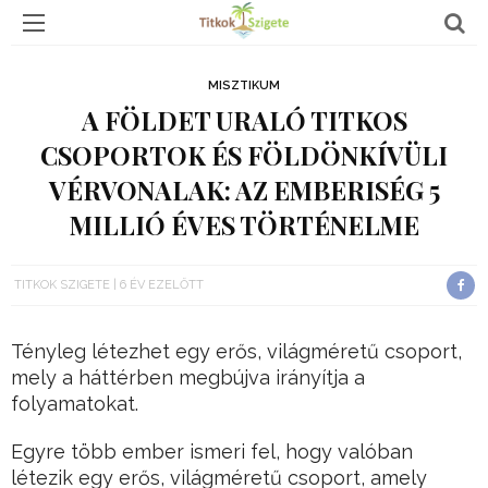
MISZTIKUM
A FÖLDET URALÓ TITKOS
CSOPORTOK ÉS FÖLDÖNKÍVÜLI
VÉRVONALAK: AZ EMBERISÉG 5
MILLIÓ ÉVES TÖRTÉNELME
TITKOK SZIGETE
6 ÉV EZELŐTT
Tényleg létezhet egy erős, világméretű csoport,
mely a háttérben megbújva irányítja a
folyamatokat.
Egyre több ember ismeri fel, hogy valóban
létezik egy erős, világméretű csoport, amely