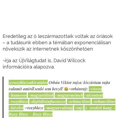
Eredetileg az ő leszármazottaik voltak az óriások
– a tudásunk ebben a témában exponenciálisan
növekszik az internetnek köszönhetően
-írja az ÚjVilágtudat is, David Wilcock
információira alapozva.
@roxyblazeahivatalos
Orbán Viktor rajza: kiszúrtam rajta
valamit amiről senki sem beszél!
#orbánrajz
#vicces
#humoros
#magyartiktok
#magyarmémek
#aicontent
#roxyblaze
#digitálisinfluenszer
#orbánviktor
#orbanviktor
#közélet
#roxyblaze
#magyarvalóság
#rajz
♬ eredeti hang –
Roxy Blaze - Roxy Blaze