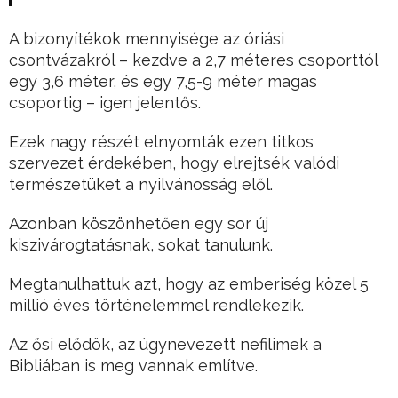
A bizonyítékok mennyisége az óriási
csontvázakról – kezdve a 2,7 méteres csoporttól
egy 3,6 méter, és egy 7,5-9 méter magas
csoportig – igen jelentős.
Ezek nagy részét elnyomták ezen titkos
szervezet érdekében, hogy elrejtsék valódi
természetüket a nyilvánosság elől.
Azonban köszönhetően egy sor új
kiszivárogtatásnak, sokat tanulunk.
Megtanulhattuk azt, hogy az emberiség közel 5
millió éves történelemmel rendlekezik.
Az ősi elődök, az úgynevezett nefilimek a
Bibliában is meg vannak említve.