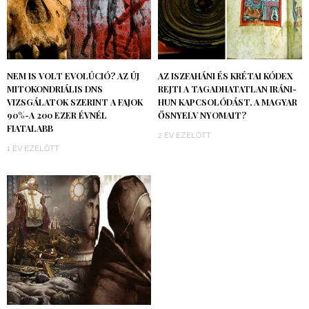
NEM IS VOLT EVOLÚCIÓ? AZ ÚJ
AZ ISZFAHÁNI ÉS KRÉTAI KÓDEX
MITOKONDRIÁLIS DNS
REJTI A TAGADHATATLAN IRÁNI-
VIZSGÁLATOK SZERINT A FAJOK
HUN KAPCSOLÓDÁST, A MAGYAR
90%-A 200 EZER ÉVNÉL
ŐSNYELV NYOMAIT?
FIATALABB
2 ÉV EZELŐTT
1 ÉV EZELŐTT