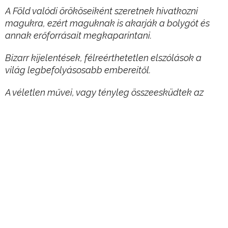
A Föld valódi örököseiként szeretnek hivatkozni
magukra, ezért maguknak is akarják a bolygót és
annak erőforrásait megkaparintani.
Bizarr kijelentések, félreérthetetlen elszólások a
világ legbefolyásosabb embereitől.
A véletlen művei, vagy tényleg összeesküdtek az
emberiség 96%-a ellen?
Hirdetés