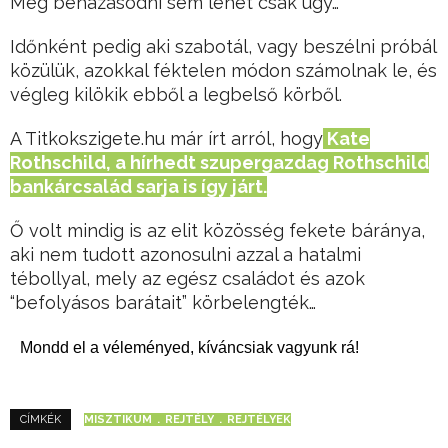
Még beházasodni sem lehet csak úgy…
Időnként pedig aki szabotál, vagy beszélni próbál
közülük, azokkal féktelen módon számolnak le, és
végleg kilökik ebből a legbelső körből.
A Titkokszigete.hu már írt arról, hogy
Kate
Rothschild, a hírhedt szupergazdag Rothschild
bankárcsalád sarja is így járt.
Ő volt mindig is az elit közösség fekete báránya,
aki nem tudott azonosulni azzal a hatalmi
tébollyal, mely az egész családot és azok
“befolyásos barátait” körbelengték…
Mondd el a véleményed, kíváncsiak vagyunk rá!
MISZTIKUM
REJTÉLY
REJTÉLYEK
CÍMKÉK