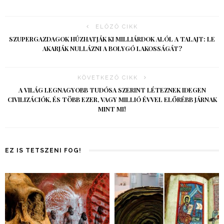
ELŐZŐ CIKK
SZUPERGAZDAGOK HÚZHATJÁK KI MILLIÁRDOK ALÓL A TALAJT: LE
AKARJÁK NULLÁZNI A BOLYGÓ LAKOSSÁGÁT?
KÖVETKEZŐ CIKK
A VILÁG LEGNAGYOBB TUDÓSA SZERINT LÉTEZNEK IDEGEN
CIVILIZÁCIÓK, ÉS TÖBB EZER, VAGY MILLIÓ ÉVVEL ELŐRÉBB JÁRNAK
MINT MI!
EZ IS TETSZENI FOG!