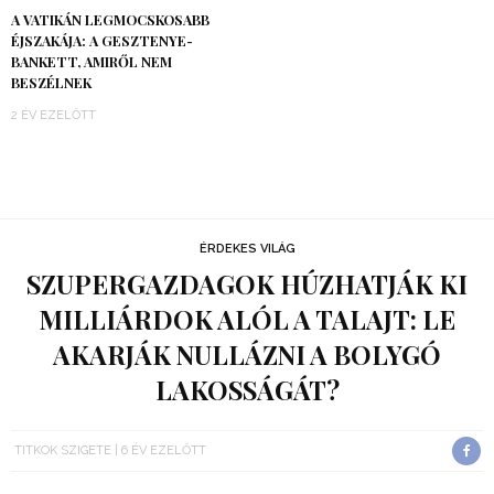
A VATIKÁN LEGMOCSKOSABB
ÉJSZAKÁJA: A GESZTENYE-
BANKETT, AMIRŐL NEM
BESZÉLNEK
2 ÉV EZELŐTT
ÉRDEKES VILÁG
SZUPERGAZDAGOK HÚZHATJÁK KI
MILLIÁRDOK ALÓL A TALAJT: LE
AKARJÁK NULLÁZNI A BOLYGÓ
LAKOSSÁGÁT?
TITKOK SZIGETE
6 ÉV EZELŐTT