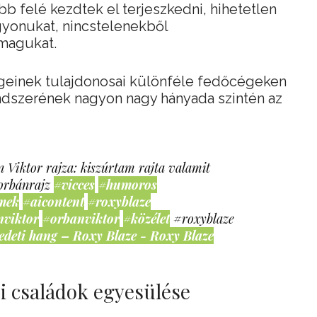
öbb felé kezdtek el terjeszkedni, hihetetlen
onukat, nincstelenekből
magukat.
geinek tulajdonosai különféle fedőcégeken
endszerének nagyon nagy hányada szintén az
 Viktor rajza: kiszúrtam rajta valamit
orbánrajz
#vicces
#humoros
mek
#aicontent
#roxyblaze
nviktor
#orbanviktor
#közélet
#roxyblaze
edeti hang – Roxy Blaze - Roxy Blaze
i családok egyesülése