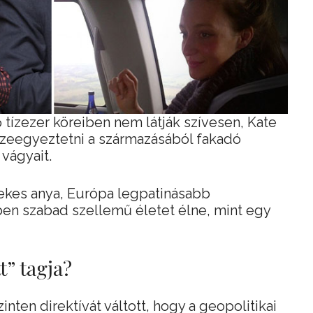
 tízezer köreiben nem látják szívesen, Kate
zeegyeztetni a származásából fakadó
 vágyait.
ekes anya, Európa legpatinásabb
ben szabad szellemű életet élne, mint egy
t” tagja?
inten direktívát váltott, hogy a geopolitikai