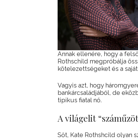
Annak ellenére, hogy a felső
Rothschild megpróbálja öss
kötelezettségeket és a saját
Vagyis azt, hogy háromgyer
bankárcsaládjából, de eköz
tipikus fiatal nő.
A világelit “száműzöt
Sőt, Kate Rothshcild olyan sz