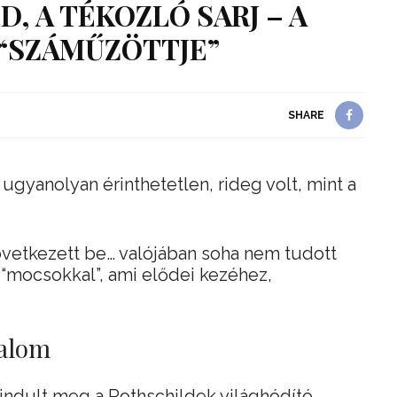
, A TÉKOZLÓ SARJ – A
 “SZÁMŰZÖTTJE”
SHARE
ugyanolyan érinthetetlen, rideg volt, mint a
övetkezett be… valójában soha nem tudott
 “mocsokkal”, ami elődei kezéhez,
ralom
 indult meg a Rothschildek világhódító