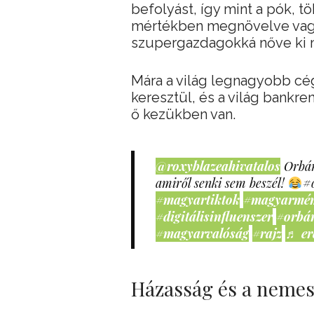
befolyást, így mint a pók, t
mértékben megnövelve vagy
szupergazdagokká nőve ki 
Mára a világ legnagyobb cé
keresztül, és a világ bankr
ő kezükben van.
@roxyblazeahivatalos
Orbán
amiről senki sem beszél!
#
#magyartiktok
#magyarmé
#digitálisinfluenszer
#orbá
#magyarvalóság
#rajz
♬ er
Házasság és a nemes