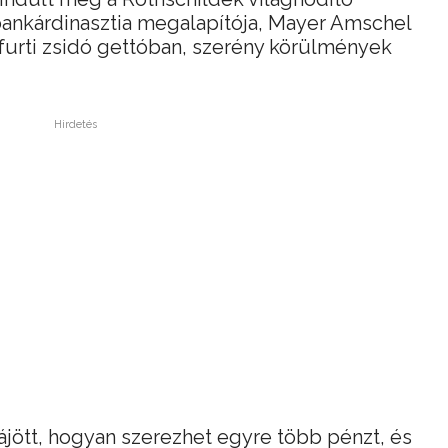
bankárdinasztia megalapítója, Mayer Amschel
furti zsidó gettóban, szerény körülmények
Hirdetés
ájött, hogyan szerezhet egyre több pénzt, és