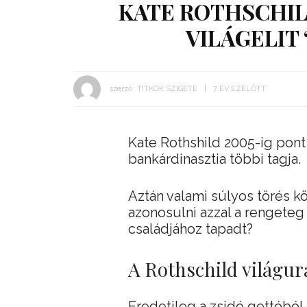
KATE ROTHSCHILD
VILÁGELIT
szerző:
TITKOK SZIGETE
7 ÉV EZELŐTT
Kate Rothshild 2005-ig pont 
bankárdinasztia többi tagja.
Aztán valami súlyos törés k
azonosulni azzal a rengeteg
családjához tapadt?
A Rothschild világu
Eredetileg a zsidó gettóból