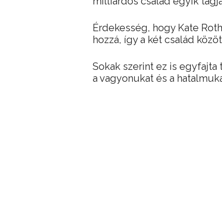
milliárdos család egyik tagj
Érdekesség, hogy Kate Roth
hozzá, így a két család közö
Sokak szerint ez is egyfajta 
a vagyonukat és a hatalmuka