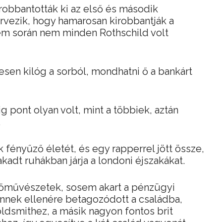
 robbantották ki az első és második
ervezik, hogy hamarosan kirobbantják a
lem során nem minden Rothschild volt
esen kilóg a sorból, mondhatni ő a bankárt
g pont olyan volt, mint a többiek, aztán
.
fényűző életét, és egy rapperrel jött össze,
akadt ruhákban járja a londoni éjszakákat.
zőművészetek, sosem akart a pénzügyi
Ennek ellenére betagozódott a családba,
dsmithez, a másik nagyon fontos brit