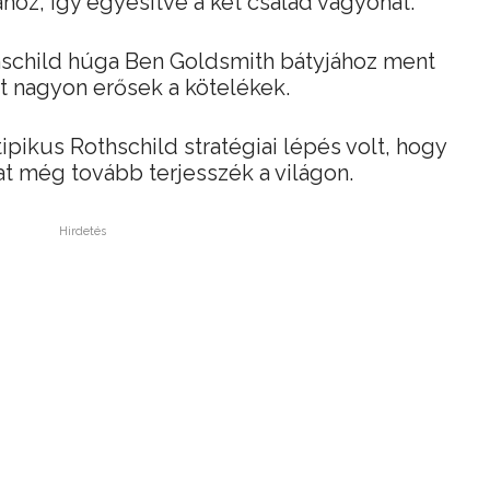
ához, így egyesítve a két család vagyonát.
schild húga Ben Goldsmith bátyjához ment
tt nagyon erősek a kötelékek.
tipikus Rothschild stratégiai lépés volt, hogy
t még tovább terjesszék a világon.
Hirdetés