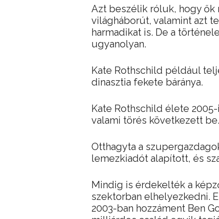
Azt beszélik róluk, hogy ők
világháborút, valamint azt t
harmadikat is. De a történe
ugyanolyan.
Kate Rothschild például telj
dinasztia fekete báránya.
Kate Rothschild élete 2005-i
valami törés következett be
Otthagyta a szupergazdagok 
lemezkiadót alapított, és sz
Mindig is érdekelték a kép
szektorban elhelyezkedni. 
2003-ban hozzáment Ben Gol