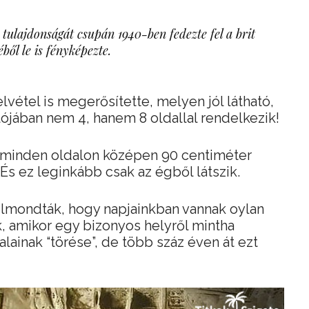
 tulajdonságát csupán 1940-ben fedezte fel a brit
éből le is fényképezte.
vétel is megerősítette, melyen jól látható,
lójában nem 4, hanem 8 oldallal rendelkezik!
y minden oldalon középen 90 centiméter
 És ez leginkább csak az égből látszik.
elmondták, hogy napjainkban vannak oylan
, amikor egy bizonyos helyről mintha
alainak “törése”, de több száz éven át ezt