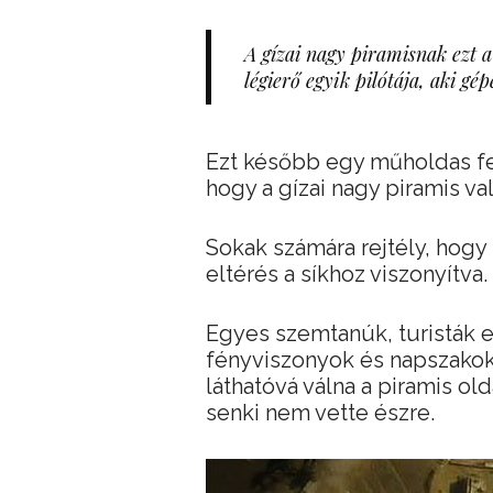
A gízai nagy piramisnak ezt a
légierő egyik pilótája, aki gép
Ezt később egy műholdas fel
hogy a gízai nagy piramis va
Sokak számára rejtély, hog
eltérés a síkhoz viszonyítva.
Egyes szemtanúk, turisták 
fényviszonyok és napszakok
láthatóvá válna a piramis old
senki nem vette észre.