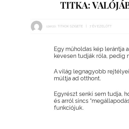
TITKA: VALÓJÁ
szerző:
TITKOK SZIGETE
7 ÉV EZELŐTT
Egy műholdas kép lerántja a
kevesen tudják róla, pedig 
A világ legnagyobb rejtélye
múltja ad otthont.
Egyrészt senki sem tudja, 
és arról sincs “megállapodás
funkciójuk.