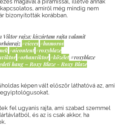
zés magával a piramissal, illetve annak
al kapcsolatos, amiről még mindig nem
ár bizonyították korábban.
 Viktor rajza: kiszúrtam rajta valamit
orbánrajz
#vicces
#humoros
mek
#aicontent
#roxyblaze
nviktor
#orbanviktor
#közélet
#roxyblaze
edeti hang – Roxy Blaze - Roxy Blaze
holdas képen vált először láthatóvá az, ami
 egyiptológusokat.
tek fel ugyanis rajta, ami szabad szemmel
távlatból, és az is csak akkor, ha
k.