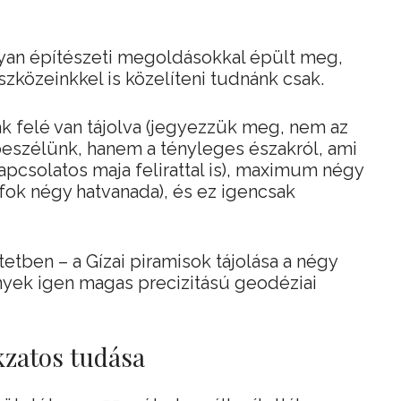
lyan építészeti megoldásokkal épült meg,
közeinkkel is közelíteni tudnánk csak.
k felé van tájolva (jegyezzük meg, nem az
eszélünk, hanem a tényleges északról, ami
kapcsolatos maja felirattal is), maximum négy
 fok négy hatvanada), és ez igencsak
tetben – a Gízai piramisok tájolása a négy
nyek igen magas precizitású geodéziai
kzatos tudása