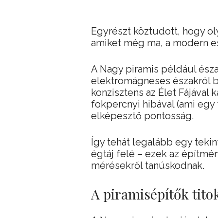
Egyrészt köztudott, hogy o
amiket még ma, a modern esz
A Nagy piramis például észa
elektromágneses északról b
konzisztens az Élet Fájával 
fokpercnyi hibával (ami egy
elképesztő pontosság.
Így tehát legalább egy tekin
égtáj felé – ezek az építmé
mérésekről tanúskodnak.
A piramisépítők tito