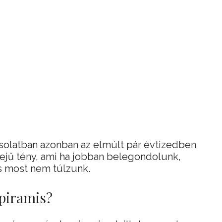
csolatban azonban az elmúlt pár évtizedben
ejű tény, ami ha jobban belegondolunk,
s most nem túlzunk.
 piramis?