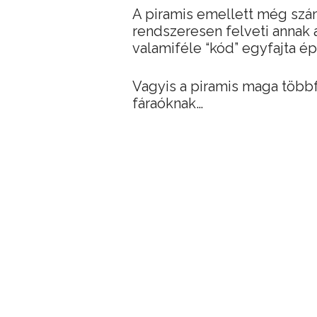
A piramis emellett még szám
rendszeresen felveti annak 
valamiféle “kód” egyfajta ép
Vagyis a piramis maga többf
fáraóknak…