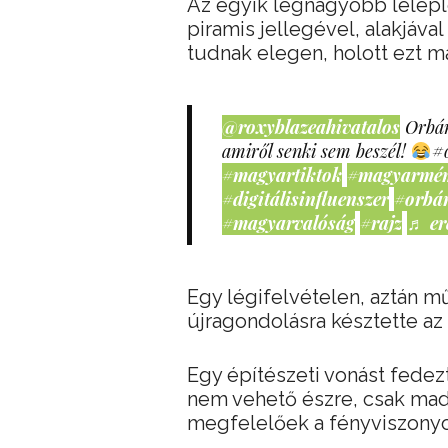
Az egyik legnagyobb leleple
piramis jellegével, alakjáv
tudnak elegen, holott ezt m
@roxyblazeahivatalos
Orbán
amiről senki sem beszél!
#
#magyartiktok
#magyarmé
#digitálisinfluenszer
#orbá
#magyarvalóság
#rajz
♬ er
Egy légifelvételen, aztán mű
újragondolásra késztette az
Egy építészeti vonást fedez
nem vehető észre, csak madár
megfelelőek a fényviszonyo