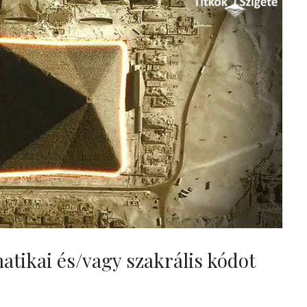
tikai és/vagy szakrális kódot