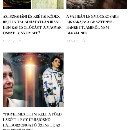
AZ ISZFAHÁNI ÉS KRÉTAI KÓDEX
A VATIKÁN LEGMOCSKOSABB
REJTI A TAGADHATATLAN IRÁNI-
ÉJSZAKÁJA: A GESZTENYE-
HUN KAPCSOLÓDÁST, A MAGYAR
BANKETT, AMIRŐL NEM
ŐSNYELV NYOMAIT?
BESZÉLNEK
2 ÉV EZELŐTT
2 ÉV EZELŐTT
“FIGYELMEZTETNI KELL A FÖLD
LAKÓIT”: EGY ŰRHAJŐSNŐ
HÁTBORZONGATÓ ÜZENETE AZ