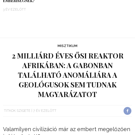
EMBERISÉGNEK?
3 ÉV EZELŐTT
MISZTIKUM
2 MILLIÁRD ÉVES ŐSI REAKTOR
AFRIKÁBAN: A GABONBAN
TALÁLHATÓ ANOMÁLIÁRA A
GEOLÓGUSOK SEM TUDNAK
MAGYARÁZATOT
TITKOK SZIGETE
7 ÉV EZELŐTT
Valamilyen civilizáció már az embert megelőzően