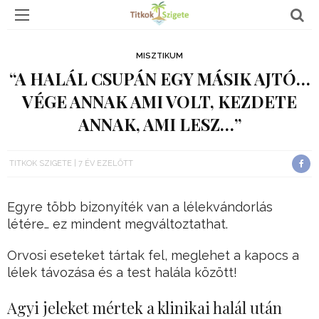
MISZTIKUM
“A HALÁL CSUPÁN EGY MÁSIK AJTÓ…
VÉGE ANNAK AMI VOLT, KEZDETE
ANNAK, AMI LESZ…”
TITKOK SZIGETE
7 ÉV EZELŐTT
Egyre több bizonyíték van a lélekvándorlás
létére… ez mindent megváltoztathat.
Orvosi eseteket tártak fel, meglehet a kapocs a
lélek távozása és a test halála között!
Agyi jeleket mértek a klinikai halál után