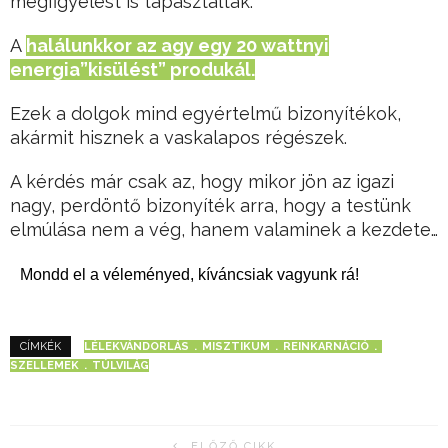
megfigyelést is tapasztaltak.
A
halálunkkor az agy egy 20 wattnyi
energia”kisülést” produkál.
Ezek a dolgok mind egyértelmű bizonyítékok,
akármit hisznek a vaskalapos régészek.
A kérdés már csak az, hogy mikor jön az igazi
nagy, perdöntő bizonyíték arra, hogy a testünk
elmúlása nem a vég, hanem valaminek a kezdete…
Mondd el a véleményed, kíváncsiak vagyunk rá!
LÉLEKVÁNDORLÁS
MISZTIKUM
REINKARNÁCIÓ
CÍMKÉK
SZELLEMEK
TÚLVILÁG
ELŐZŐ CIKK