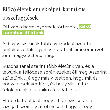
Előző életek emlékképei, karmikus
összefüggések
Ott van a barrai gyermek története,
akiről
korábban itt írtunk.
A 6 éves kisfiúnak több évtizeddel azelőtti
emlékei voltak egy másik életből, ami semmivel
sem magyarázható meg.
Buddha tanai szerint több életünk van, és a
lelkünk a fejlődése során ezeket éli meg. Aszerint
születünk újjá egy másik testben, hogy mit és
hogyan cselekedtünk, és hogy sikerült-e
feloldanunk a karmikus feladatainkat.
Előfordult például, hogy a hipnózis során a
vizsgált személy arról mesélt, hogy lát egy