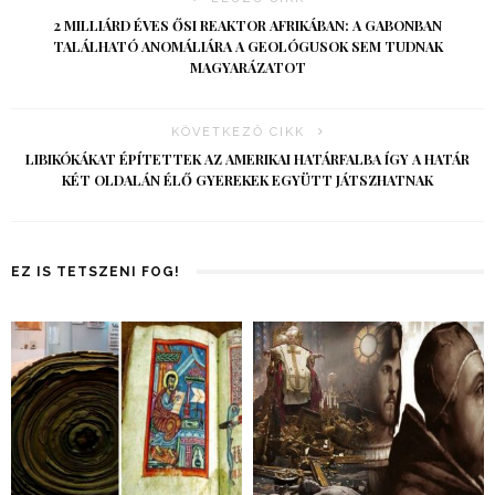
2 MILLIÁRD ÉVES ŐSI REAKTOR AFRIKÁBAN: A GABONBAN
TALÁLHATÓ ANOMÁLIÁRA A GEOLÓGUSOK SEM TUDNAK
MAGYARÁZATOT
KÖVETKEZŐ CIKK
LIBIKÓKÁKAT ÉPÍTETTEK AZ AMERIKAI HATÁRFALBA ÍGY A HATÁR
KÉT OLDALÁN ÉLŐ GYEREKEK EGYÜTT JÁTSZHATNAK
EZ IS TETSZENI FOG!