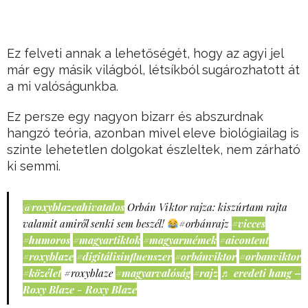
Ez felveti annak a lehetőségét, hogy az agyi jel
már egy másik világból, létsíkból sugározhatott át
a mi valóságunkba.
Ez persze egy nagyon bizarr és abszurdnak
hangzó teória, azonban mivel eleve biológiailag is
szinte lehetetlen dolgokat észleltek, nem zárható
ki semmi.
@roxyblazeahivatalos
Orbán Viktor rajza: kiszúrtam rajta
valamit amiről senki sem beszél!
#orbánrajz
#vicces
#humoros
#magyartiktok
#magyarmémek
#aicontent
#roxyblaze
#digitálisinfluenszer
#orbánviktor
#orbanviktor
#közélet
#roxyblaze
#magyarvalóság
#rajz
♬ eredeti hang –
Roxy Blaze - Roxy Blaze