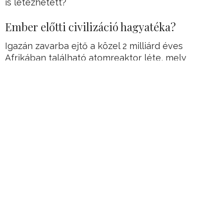
is létezhetett?
Ember előtti civilizáció hagyatéka?
Igazán zavarba ejtő a közel 2 milliárd éves
Afrikában található atomreaktor léte, mely
mindent aláás, amit az emberiség múltjával
kapcsolatban tudunk, de a Föld eredeti korát is
megkérdőjelezi.
Maga a reaktor egyébként 1,8 milliárd éves, de a
tudósok felfelé kerekítették, mert nem tudni
pontosan, hogy hány éves, de nagyon-nagyon
régi.
Hirdetés