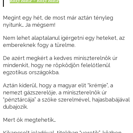
Roxy Blaze - Roxy Blaze
Megint egy hét, de most már aztán tényleg
nyitunk… Ja mégsem!
Nem lehet alaptalanul ígérgetni egy heteket, az
embereknek fogy a türelme.
De azért megkért a kedves miniszterelnök úr
mindenkit, hogy ne röpködjön felelőtlenül
egzotikus országokba.
Aztán kiderül, hogy a magyar elit “krémje”, a
nemezt gázszerelője, a miniszterelnök úr
“pénztárcája” a szőke szerelmével, hajasbabájával
dubajozik.
Mert ők megtehetik…
Kikapcsolt jeladóval, titokban “veretik”, közben