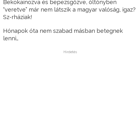
Bekokainozva és bepezsgőzve, öltönyben
“veretve” már nem látszik a magyar valóság, igaz?
Sz-rháziak!
Hónapok óta nem szabad másban betegnek
lenni…
Hirdetés