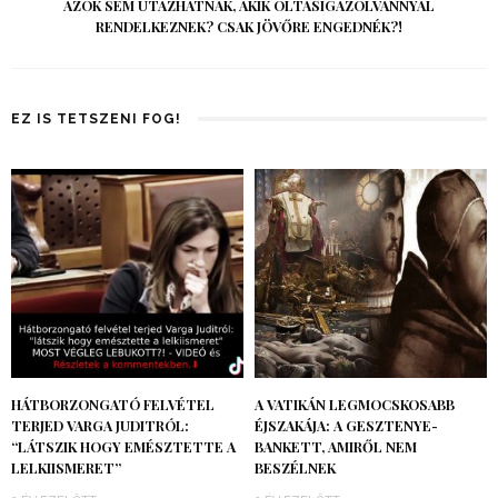
AZOK SEM UTAZHATNAK, AKIK OLTÁSIGAZOLVÁNNYAL
RENDELKEZNEK? CSAK JÖVŐRE ENGEDNÉK?!
EZ IS TETSZENI FOG!
HÁTBORZONGATÓ FELVÉTEL
A VATIKÁN LEGMOCSKOSABB
TERJED VARGA JUDITRÓL:
ÉJSZAKÁJA: A GESZTENYE-
“LÁTSZIK HOGY EMÉSZTETTE A
BANKETT, AMIRŐL NEM
LELKIISMERET”
BESZÉLNEK