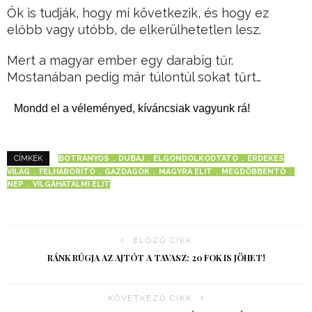
Ők is tudják, hogy mi következik, és hogy ez
előbb vagy utóbb, de elkerülhetetlen lesz.
Mert a magyar ember egy darabig tűr.
Mostanában pedig már túlontúl sokat tűrt…
Mondd el a véleményed, kíváncsiak vagyunk rá!
BOTRÁNYOS
DUBAJ
ELGONDOLKODTATÓ
ÉRDEKES
CÍMKÉK
VILÁG
FELHÁBORÍTÓ
GAZDAGOK
MAGYRA ELIT
MEGDÖBBENTŐ
NÉP
VILGÁHATALMI ELIT
ELŐZŐ CIKK
RÁNK RÚGJA AZ AJTÓT A TAVASZ: 20 FOK IS JÖHET!
KÖVETKEZŐ CIKK