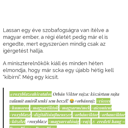
Lassan egy éve szobafogságra van ítélve a
magyar ember, a régi életét pedig már el is
engedte, mert egyszerűen mindig csak az
ígérgetést hallja.
A miniszterelnökök kiáll és minden héten
elmondja, hogy már scka egy újabb hétig kell
“kibírni”. Még egy kicsit.
@roxyblazeahivatalos
Orbán Viktor rajza: kiszúrtam rajta
valamit amiről senki sem beszél!
#orbánrajz
#vicces
#humoros
#magyartiktok
#magyarmémek
#aicontent
#roxyblaze
#digitálisinfluenszer
#orbánviktor
#orbanviktor
#közélet
#roxyblaze
#magyarvalóság
#rajz
♬ eredeti hang –