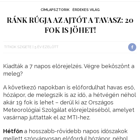
CÍMLAPSZTORIK
ÉRDEKES VILÁG
RÁNK RÚGJA AZ AJTÓT A TAVASZ: 20
FOK IS JÖHET!
TITKOK SZIGETE
5 ÉV EZELŐTT
Kiadták a 7 napos előrejelzés. Végre beköszönt a
meleg?
A következő napokban is előfordulhat havas eső,
hózápor, de melegszik is az idő, a hétvégén néhol
akár 19 fok is lehet – derül ki az Országos
Meteorológiai Szolgálat előrejelzéséből, amelyet
vasárnap juttattak el az MTI-hez.
Hétfőn
a hosszabb-rövidebb napos időszakok
mellett szórványosan előfordul hózápor, néhol