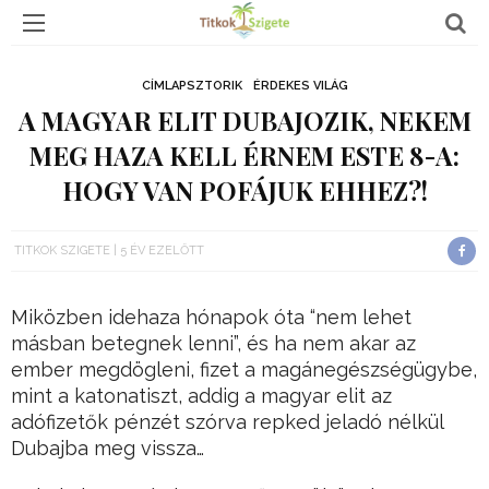
CÍMLAPSZTORIK
ÉRDEKES VILÁG
A MAGYAR ELIT DUBAJOZIK, NEKEM
MEG HAZA KELL ÉRNEM ESTE 8-A:
HOGY VAN POFÁJUK EHHEZ?!
TITKOK SZIGETE
5 ÉV EZELŐTT
Miközben idehaza hónapok óta “nem lehet
másban betegnek lenni”, és ha nem akar az
ember megdögleni, fizet a magánegészségügybe,
mint a katonatiszt, addig a magyar elit az
adófizetők pénzét szórva repked jeladó nélkül
Dubajba meg vissza…