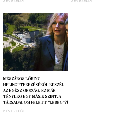
2 ÉV EZELŐTT
2 ÉV EZELŐTT
MÉSZÁROS LŐRINC
HELIKOPTEREZÉSÉRŐL BESZÉL
AZ EGÉSZ ORSZÁG: EZ MÁR
TÉNYLEG EGY MÁSIK SZINT, A
TÁRSADALOM FELETT “LEBEG”?!
2 ÉV EZELŐTT