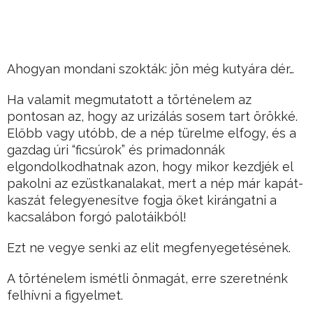
Ahogyan mondani szokták: jön még kutyára dér…
Ha valamit megmutatott a történelem az
pontosan az, hogy az urizálás sosem tart örökké.
Előbb vagy utóbb, de a nép türelme elfogy, és a
gazdag úri “ficsúrok” és primadonnák
elgondolkodhatnak azon, hogy mikor kezdjék el
pakolni az ezüstkanalakat, mert a nép már kapát-
kaszát felegyenesítve fogja őket kirángatni a
kacsalábon forgó palotáikból!
Ezt ne vegye senki az elit megfenyegetésének.
A történelem ismétli önmagát, erre szeretnénk
felhívni a figyelmet.