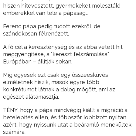
hiszen hitevesztett, gyermekeket molesztáló
emberekkel van tele a pápaság…
Ferenc pápa pedig tudott ezekről, de
szándékosan félrenézett.
A fő cél a kereszténység és az abba vetett hit
meggyengítése, a “kereszt felszámolása”
Európában – állítják sokan.
Míg egyesek ezt csak egy összeesküvés
elméletnek hiszik, mások egyre több
konkrétumot látnak a dolog mögött, ami az
egészet alátámasztja.
TÉNY, hogy a pápa mindvégig kiállt a migráció,a
betelepítés ellen, és többször lobbizott nyíltan
azért, hogy nyissunk utat a beáramló menekültek
számára.