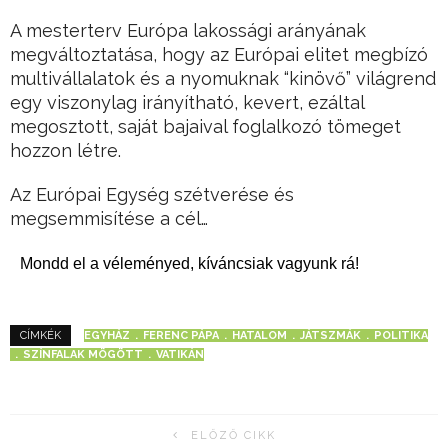
A mesterterv Európa lakossági arányának
megváltoztatása, hogy az Európai elitet megbízó
multivállalatok és a nyomuknak “kinövő” világrend
egy viszonylag irányítható, kevert, ezáltal
megosztott, saját bajaival foglalkozó tömeget
hozzon létre.
Az Európai Egység szétverése és
megsemmisítése a cél…
Mondd el a véleményed, kíváncsiak vagyunk rá!
EGYHÁZ
FERENC PÁPA
HATALOM
JÁTSZMÁK
POLITIKA
CÍMKÉK
SZÍNFALAK MÖGÖTT
VATIKÁN
ELŐZŐ CIKK