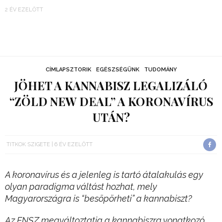
2 ÉV EZELŐTT
CÍMLAPSZTORIK
EGÉSZSÉGÜNK
TUDOMÁNY
JÖHET A KANNABISZ LEGALIZÁLÓ
“ZÖLD NEW DEAL” A KORONAVÍRUS
UTÁN?
TITKOK SZIGETE
6 ÉV EZELŐTT
A koronavírus és a jelenleg is tartó átalakulás egy
olyan paradigma váltást hozhat, mely
Magyarországra is “besöpörheti” a kannabiszt?
Az ENSZ megváltoztatja a kannabiszra vonatkozó