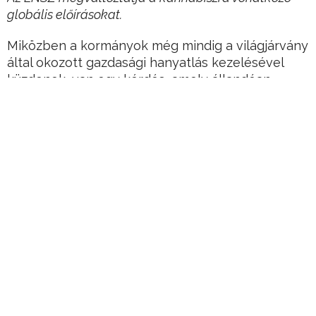
globális előírásokat.
Miközben a kormányok még mindig a világjárvány
által okozott gazdasági hanyatlás kezelésével
küzdenek, van egy kérdés, amely állandóan
felmerül a beszélgetések során:
Hirdetés