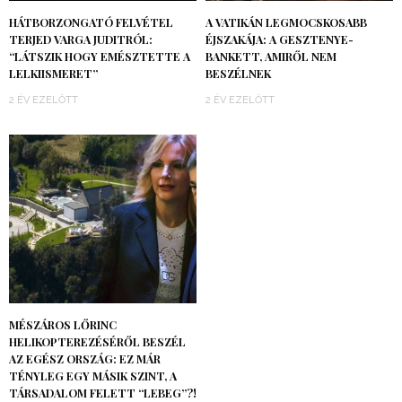
HÁTBORZONGATÓ FELVÉTEL
A VATIKÁN LEGMOCSKOSABB
TERJED VARGA JUDITRÓL:
ÉJSZAKÁJA: A GESZTENYE-
“LÁTSZIK HOGY EMÉSZTETTE A
BANKETT, AMIRŐL NEM
LELKIISMERET”
BESZÉLNEK
2 ÉV EZELŐTT
2 ÉV EZELŐTT
MÉSZÁROS LŐRINC
HELIKOPTEREZÉSÉRŐL BESZÉL
AZ EGÉSZ ORSZÁG: EZ MÁR
TÉNYLEG EGY MÁSIK SZINT, A
TÁRSADALOM FELETT “LEBEG”?!