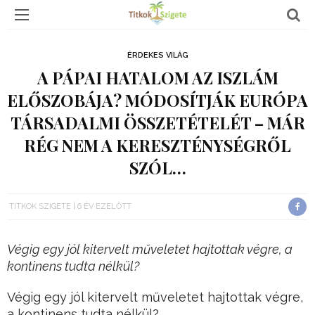
ÉRDEKES VILÁG
A PÁPAI HATALOM AZ ISZLÁM
ELŐSZOBÁJA? MÓDOSÍTJÁK EURÓPA
TÁRSADALMI ÖSSZETÉTELÉT – MÁR
RÉG NEM A KERESZTÉNYSÉGRŐL
SZÓL…
TITKOK SZIGETE
6 ÉV EZELŐTT
Végig egy jól kitervelt műveletet hajtottak végre, a
kontinens tudta nélkül?
Végig egy jól kitervelt műveletet hajtottak végre,
a kontinens tudta nélkül?