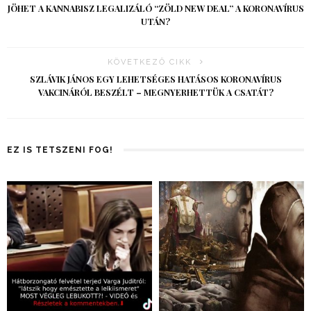
JÖHET A KANNABISZ LEGALIZÁLÓ “ZÖLD NEW DEAL” A KORONAVÍRUS
UTÁN?
KÖVETKEZŐ CIKK
SZLÁVIK JÁNOS EGY LEHETSÉGES HATÁSOS KORONAVÍRUS
VAKCINÁRÓL BESZÉLT – MEGNYERHETTÜK A CSATÁT?
EZ IS TETSZENI FOG!