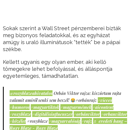
Sokak szerint a Wall Street pénzemberei bízták
meg bizonyos feladatokkal, és az egyházat
amúgy is uraló illuminátusok “tették” be a pápai
székbe.
Kellett ugyanis egy olyan ember, aki kellő
tömegekre lehet befolyással, és álláspontja
egyetemleges, támadhatatlan.
@roxyblazeahivatalos
Orbán Viktor rajza: kiszúrtam rajta
valamit amiről senki sem beszél!
#orbánrajz
#vicces
#humoros
#magyartiktok
#magyarmémek
#aicontent
#roxyblaze
#digitálisinfluenszer
#orbánviktor
#orbanviktor
#közélet
#roxyblaze
#magyarvalóság
#rajz
♬ eredeti hang –
Roxy Blaze - Roxy Blaze