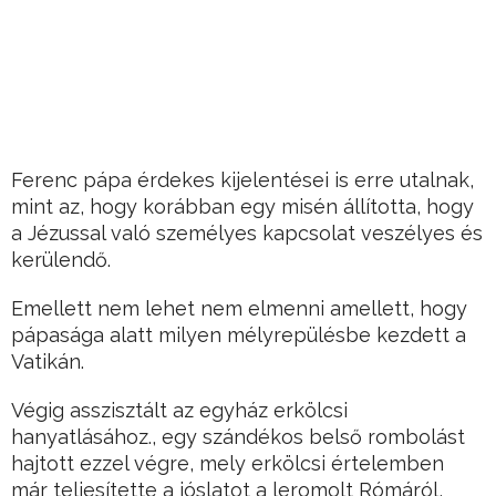
Ferenc pápa érdekes kijelentései is erre utalnak,
mint az, hogy korábban egy misén állította, hogy
a Jézussal való személyes kapcsolat veszélyes és
kerülendő.
Emellett nem lehet nem elmenni amellett, hogy
pápasága alatt milyen mélyrepülésbe kezdett a
Vatikán.
Végig asszisztált az egyház erkölcsi
hanyatlásához., egy szándékos belső rombolást
hajtott ezzel végre, mely erkölcsi értelemben
már teljesítette a jóslatot a leromolt Rómáról,