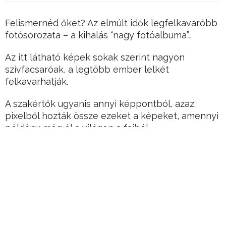
Felismernéd őket? Az elmúlt idők legfelkavaróbb
fotósorozata – a kihalás “nagy fotóalbuma”…
Az itt látható képek sokak szerint nagyon
szívfacsaróak, a legtöbb ember lelkét
felkavarhatják.
A szakértők ugyanis annyi képpontból, azaz
pixelből hozták össze ezeket a képeket, amennyi
példány még él a világon a fajból.
Hirdetés