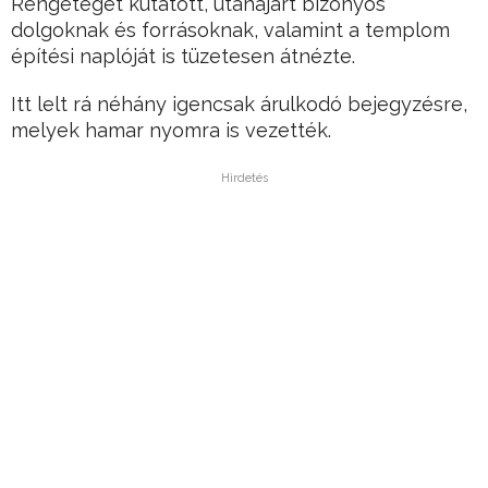
Rengeteget kutatott, utánajárt bizonyos
dolgoknak és forrásoknak, valamint a templom
építési naplóját is tüzetesen átnézte.
Itt lelt rá néhány igencsak árulkodó bejegyzésre,
melyek hamar nyomra is vezették.
Hirdetés