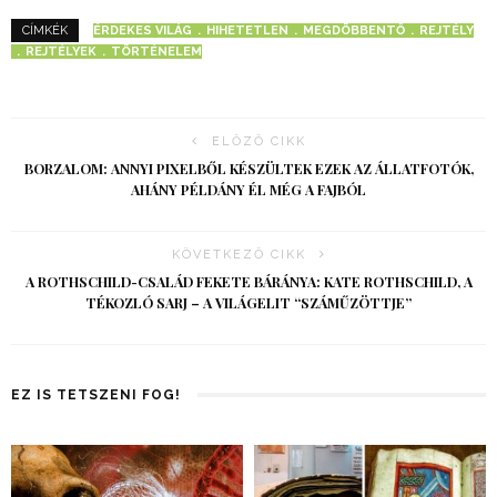
ÉRDEKES VILÁG
HIHETETLEN
MEGDÖBBENTŐ
REJTÉLY
CÍMKÉK
REJTÉLYEK
TÖRTÉNELEM
ELŐZŐ CIKK
BORZALOM: ANNYI PIXELBŐL KÉSZÜLTEK EZEK AZ ÁLLATFOTÓK,
AHÁNY PÉLDÁNY ÉL MÉG A FAJBÓL
KÖVETKEZŐ CIKK
A ROTHSCHILD-CSALÁD FEKETE BÁRÁNYA: KATE ROTHSCHILD, A
TÉKOZLÓ SARJ – A VILÁGELIT “SZÁMŰZÖTTJE”
EZ IS TETSZENI FOG!