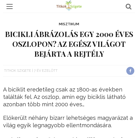
MISZTIKUM
BICIKLI ÁBRÁZOLÁS EGY 2000 ÉVES
OSZLOPON? AZ EGÉSZ VILÁGOT
BEJÁRTA A REJTÉLY
TITKOK SZIGETE
7 ÉV EZELŐTT
A biciklit eredetileg csak az 1800-as években
találták fel. Az oszlop, amin egy biciklis látható
azonban több mint 2000 éves…
Előkerült néhány bizarr lehetséges magyarázat a
világ egyik legnagyobb ellentmondására.