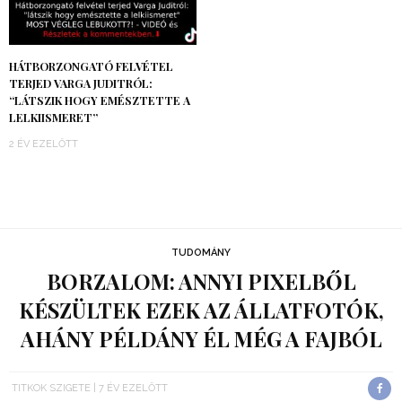
HÁTBORZONGATÓ FELVÉTEL
TERJED VARGA JUDITRÓL:
“LÁTSZIK HOGY EMÉSZTETTE A
LELKIISMERET”
2 ÉV EZELŐTT
TUDOMÁNY
BORZALOM: ANNYI PIXELBŐL
KÉSZÜLTEK EZEK AZ ÁLLATFOTÓK,
AHÁNY PÉLDÁNY ÉL MÉG A FAJBÓL
TITKOK SZIGETE
7 ÉV EZELŐTT