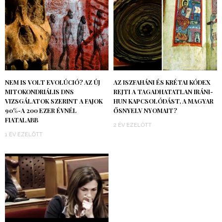
NEM IS VOLT EVOLÚCIÓ? AZ ÚJ
AZ ISZFAHÁNI ÉS KRÉTAI KÓDEX
MITOKONDRIÁLIS DNS
REJTI A TAGADHATATLAN IRÁNI-
VIZSGÁLATOK SZERINT A FAJOK
HUN KAPCSOLÓDÁST, A MAGYAR
90%-A 200 EZER ÉVNÉL
ŐSNYELV NYOMAIT?
FIATALABB
2 ÉV EZELŐTT
1 ÉV EZELŐTT