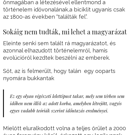
önmagában a létezésével ellentmond a
történelem idővonalának,a biciklit ugyanis csak
az 1800-as években “találták fel”.
Sokáig nem tudták, mi lehet a magyarázat
Eleinte senki sem talált rá magyarázatot, és
azonnal elhazudott történelemről, hamis
evolúcióról kezdtek beszélni az emberek.
Sőt, az is felmerült, hogy talán egy ooparts
nyomára bukkantak
Ez egy olyan régészeti lelettípust takar, mely sem térben sem
időben nem illik az adott korba, amelyben létrejött, vagyis
egyes vadabb teóriák szerint időutazás eredményei.
Mielőtt eluralkodott volna a teljes őrület a 2000