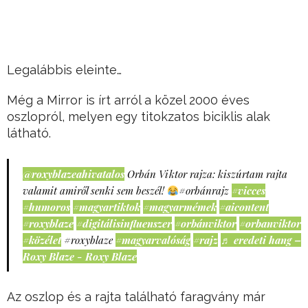
Legalábbis eleinte…
Még a Mirror is írt arról a közel 2000 éves
oszlopról, melyen egy titokzatos biciklis alak
látható.
@roxyblazeahivatalos
Orbán Viktor rajza: kiszúrtam rajta
valamit amiről senki sem beszél!
#orbánrajz
#vicces
#humoros
#magyartiktok
#magyarmémek
#aicontent
#roxyblaze
#digitálisinfluenszer
#orbánviktor
#orbanviktor
#közélet
#roxyblaze
#magyarvalóság
#rajz
♬ eredeti hang –
Roxy Blaze - Roxy Blaze
Az oszlop és a rajta található faragvány már