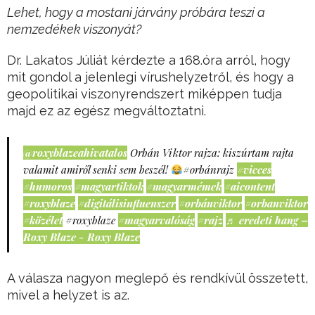
Lehet, hogy a mostani járvány próbára teszi a
nemzedékek viszonyát?
Dr. Lakatos Júliát kérdezte a 168.óra arról, hogy
mit gondol a jelenlegi vírushelyzetről, és hogy a
geopolitikai viszonyrendszert miképpen tudja
majd ez az egész megváltoztatni.
@roxyblazeahivatalos
Orbán Viktor rajza: kiszúrtam rajta
valamit amiről senki sem beszél!
#orbánrajz
#vicces
#humoros
#magyartiktok
#magyarmémek
#aicontent
#roxyblaze
#digitálisinfluenszer
#orbánviktor
#orbanviktor
#közélet
#roxyblaze
#magyarvalóság
#rajz
♬ eredeti hang –
Roxy Blaze - Roxy Blaze
A válasza nagyon meglepő és rendkívül összetett,
mivel a helyzet is az.