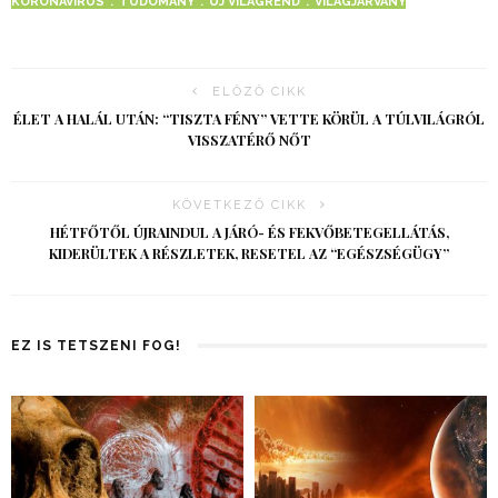
KORONAVÍRUS
TUDOMÁNY
ÚJ VILÁGREND
VILÁGJÁRVÁNY
ELŐZŐ CIKK
ÉLET A HALÁL UTÁN: “TISZTA FÉNY” VETTE KÖRÜL A TÚLVILÁGRÓL
VISSZATÉRŐ NŐT
KÖVETKEZŐ CIKK
HÉTFŐTŐL ÚJRAINDUL A JÁRÓ- ÉS FEKVŐBETEGELLÁTÁS,
KIDERÜLTEK A RÉSZLETEK, RESETEL AZ “EGÉSZSÉGÜGY”
EZ IS TETSZENI FOG!