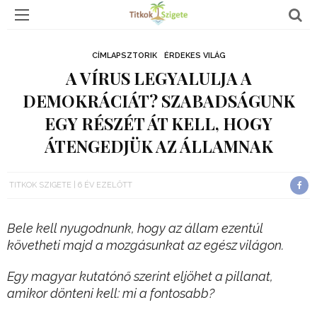
CÍMLAPSZTORIK
ÉRDEKES VILÁG
A VÍRUS LEGYALULJA A
DEMOKRÁCIÁT? SZABADSÁGUNK
EGY RÉSZÉT ÁT KELL, HOGY
ÁTENGEDJÜK AZ ÁLLAMNAK
TITKOK SZIGETE
6 ÉV EZELŐTT
Bele kell nyugodnunk, hogy az állam ezentúl
követheti majd a mozgásunkat az egész világon.
Egy magyar kutatónő szerint eljöhet a pillanat,
amikor dönteni kell: mi a fontosabb?