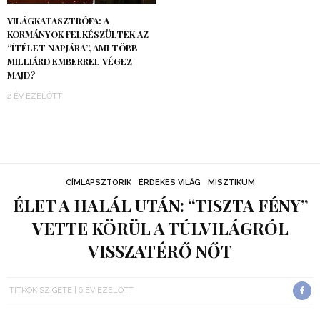
VILÁGKATASZTRÓFA: A
KORMÁNYOK FELKÉSZÜLTEK AZ
“ÍTÉLET NAPJÁRA”, AMI TÖBB
MILLIÁRD EMBERREL VÉGEZ
MAJD?
2 ÉV EZELŐTT
CÍMLAPSZTORIK
ÉRDEKES VILÁG
MISZTIKUM
ÉLET A HALÁL UTÁN: “TISZTA FÉNY”
VETTE KÖRÜL A TÚLVILÁGRÓL
VISSZATÉRŐ NŐT
TITKOK SZIGETE
6 ÉV EZELŐTT