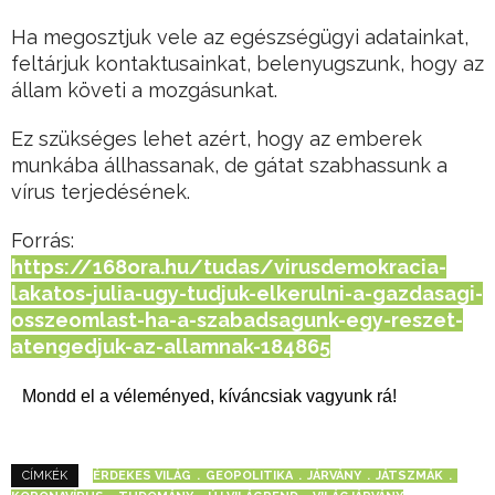
Ha megosztjuk vele az egészségügyi adatainkat,
feltárjuk kontaktusainkat, belenyugszunk, hogy az
állam követi a mozgásunkat.
Ez szükséges lehet azért, hogy az emberek
munkába állhassanak, de gátat szabhassunk a
vírus terjedésének.
Forrás:
https://168ora.hu/tudas/virusdemokracia-
lakatos-julia-ugy-tudjuk-elkerulni-a-gazdasagi-
osszeomlast-ha-a-szabadsagunk-egy-reszet-
atengedjuk-az-allamnak-184865
Mondd el a véleményed, kíváncsiak vagyunk rá!
ÉRDEKES VILÁG
GEOPOLITIKA
JÁRVÁNY
JÁTSZMÁK
CÍMKÉK