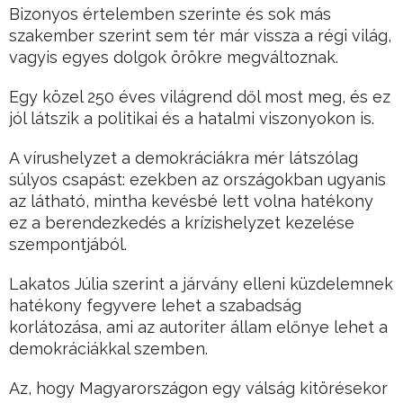
Bizonyos értelemben szerinte és sok más
szakember szerint sem tér már vissza a régi világ,
vagyis egyes dolgok örökre megváltoznak.
Egy közel 250 éves világrend dől most meg, és ez
jól látszik a politikai és a hatalmi viszonyokon is.
A vírushelyzet a demokráciákra mér látszólag
súlyos csapást: ezekben az országokban ugyanis
az látható, mintha kevésbé lett volna hatékony
ez a berendezkedés a krízishelyzet kezelése
szempontjából.
Lakatos Júlia szerint a járvány elleni küzdelemnek
hatékony fegyvere lehet a szabadság
korlátozása, ami az autoriter állam előnye lehet a
demokráciákkal szemben.
Az, hogy Magyarországon egy válság kitörésekor