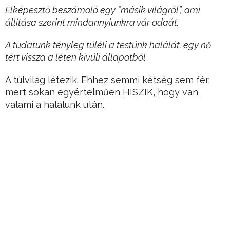
Elképesztő beszámoló egy “másik világról”, ami
állítása szerint mindannyiunkra vár odaát.
A tudatunk tényleg túléli a testünk halálát: egy nő
tért vissza a léten kívüli állapotból
A túlvilág létezik. Ehhez semmi kétség sem fér,
mert sokan egyértelműen HISZIK, hogy van
valami a halálunk után.
Hirdetés