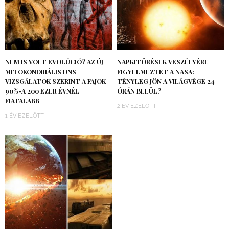
NEM IS VOLT EVOLÚCIÓ? AZ ÚJ
NAPKITÖRÉSEK VESZÉLYÉRE
MITOKONDRIÁLIS DNS
FIGYELMEZTET A NASA:
VIZSGÁLATOK SZERINT A FAJOK
TÉNYLEG JÖN A VILÁGVÉGE 24
90%-A 200 EZER ÉVNÉL
ÓRÁN BELÜL?
FIATALABB
2 ÉV EZELŐTT
1 ÉV EZELŐTT