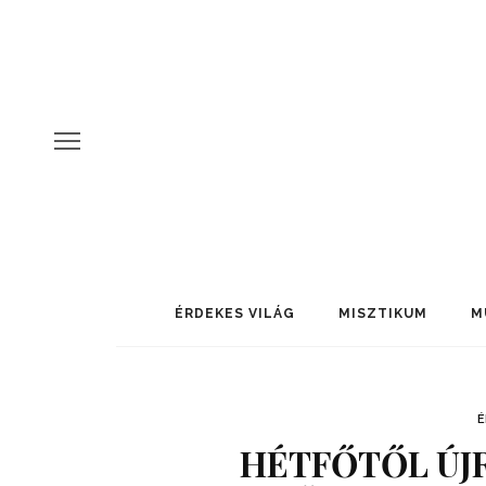
ÉRDEKES VILÁG
MISZTIKUM
M
É
HÉTFŐTŐL ÚJR