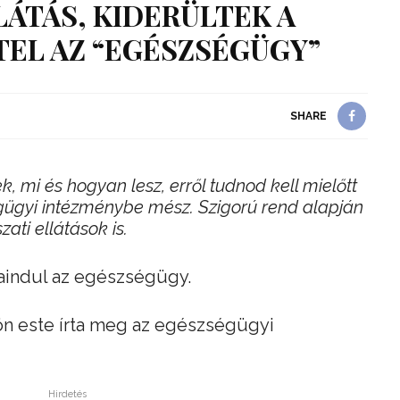
ÁTÁS, KIDERÜLTEK A
TEL AZ “EGÉSZSÉGÜGY”
SHARE
ek, mi és hogyan lesz, erről tudnod kell mielőtt
ügyi intézménybe mész. Szigorú rend alapján
ati ellátások is.
raindul az egészségügy.
ön este írta meg az egészségügyi
Hirdetés