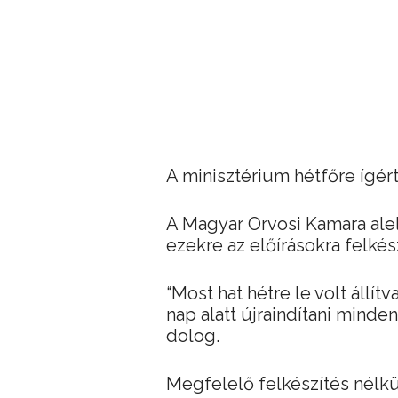
A minisztérium hétfőre ígért
A Magyar Orvosi Kamara alel
ezekre az előírásokra felkés
“Most hat hétre le volt állí
nap alatt újraindítani minde
dolog.
Megfelelő felkészítés nélk