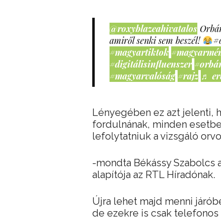
@roxyblazeahivatalos
Orbán
amiről senki sem beszél!
#
#magyartiktok
#magyarmé
#digitálisinfluenszer
#orbá
#magyarvalóság
#rajz
♬ er
Lényegében ez azt jelenti, 
fordulnának, minden esetben
lefolytatniuk a vizsgáló orvo
-mondta Békássy Szabolcs 
alapítója az RTL Híradónak.
Újra lehet majd menni járóbe
de ezekre is csak telefonos