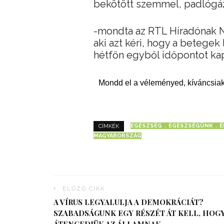
bekötött szemmel, padlógá
-mondta az RTL Híradónak N
aki azt kéri, hogy a betege
hétfőn egyből időpontot kap
Mondd el a véleményed, kíváncsiak
EGÉSZSÉG
EGÉSZSÉGÜNK
É
CÍMKÉK
MAGYARORSZÁG
ELŐZŐ CIKK
A VÍRUS LEGYALULJA A DEMOKRÁCIÁT?
SZABADSÁGUNK EGY RÉSZÉT ÁT KELL, HOG
ÁTENGEDJÜK AZ ÁLLAMNAK