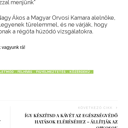
zzal menjünk”
agy Ákos a Magyar Orvosi Kamara alelnöke,
k legyenek türelemmel, és ne várják, hogy
nak a régóta húzódó vizsgálatokra.
 vagyunk rá!
LETMÓD
FELHÍVÁS
FIGYELMEZTETÉS
KÖZÉRDEKŰ
KÖVETKEZŐ CIKK
ÍGY KÉSZÍTSD A KÁVÉT AZ EGÉSZSÉGVÉDŐ
Y
HATÁSOK ELÉRÉSÉHEZ – ÁLLÍTJÁK AZ
ORVOSOK