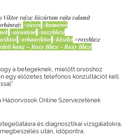
 Viktor rajza: kiszúrtam rajta valamit
orbánrajz
#vicces
#humoros
mek
#aicontent
#roxyblaze
nviktor
#orbanviktor
#közélet
#roxyblaze
edeti hang – Roxy Blaze - Roxy Blaze
hogy a betegeknek, mielőtt orvoshoz
 egy előzetes telefonos konzultációt kell
ssal”
a Háziorvosok Online Szervezetének
tegellátásra és diagnosztikai vizsgálatokra,
 megbeszélés után, időpontra.