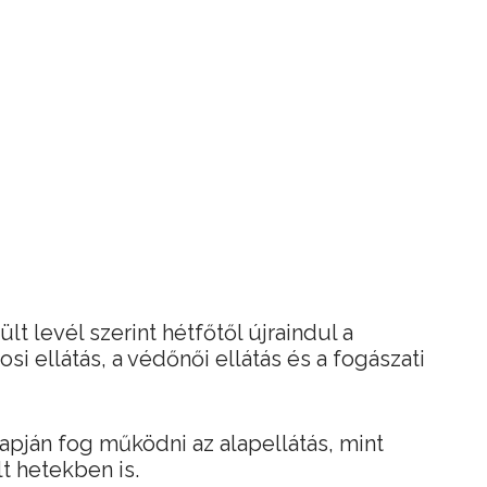
lt levél szerint hétfőtől újraindul a
si ellátás, a védőnői ellátás és a fogászati
apján fog működni az alapellátás, mint
t hetekben is.