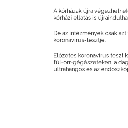
A kórházak újra végezhetne
kórházi ellátás is újraindulha
De az intézmények csak azt v
koronavírus-tesztje.
Előzetes koronavírus teszt k
fül-orr-gégészeteken, a dag
ultrahangos és az endoszkóp