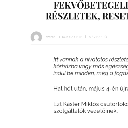
FEKVŐBETEGELL
RÉSZLETEK, RESE
szerző:
TITKOK SZIGETE
6 ÉV EZELŐTT
Itt vannak a hivatalos részlet
kórházba vagy más egészség
indul be minden, még a fogász
Hat hét után, május 4-én új
Ezt Kásler Miklós csütörtök
szolgáltatók vezetőinek.