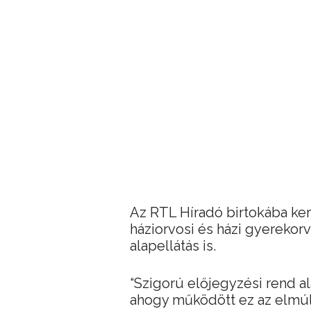
Az RTL Híradó birtokába kerü
háziorvosi és házi gyerekorvo
alapellátás is.
“Szigorú előjegyzési rend al
ahogy működött ez az elmúl