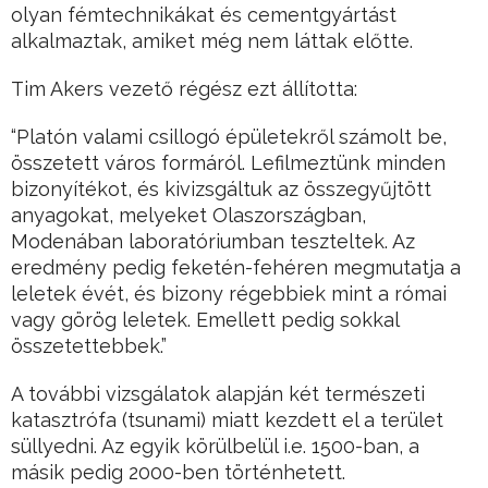
olyan fémtechnikákat és cementgyártást
alkalmaztak, amiket még nem láttak előtte.
Tim Akers vezető régész ezt állította:
“Platón valami csillogó épületekről számolt be,
összetett város formáról. Lefilmeztünk minden
bizonyítékot, és kivizsgáltuk az összegyűjtött
anyagokat, melyeket Olaszországban,
Modenában laboratóriumban teszteltek. Az
eredmény pedig feketén-fehéren megmutatja a
leletek évét, és bizony régebbiek mint a római
vagy görög leletek. Emellett pedig sokkal
összetettebbek.”
A további vizsgálatok alapján két természeti
katasztrófa (tsunami) miatt kezdett el a terület
süllyedni. Az egyik körülbelül i.e. 1500-ban, a
másik pedig 2000-ben történhetett.