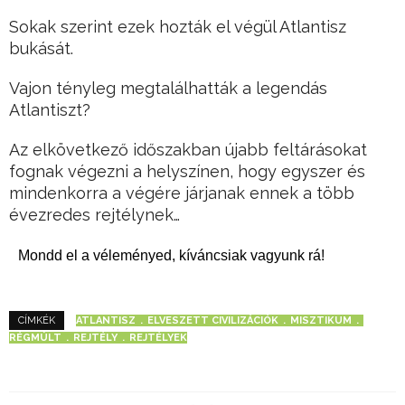
Sokak szerint ezek hozták el végül Atlantisz
bukását.
Vajon tényleg megtalálhatták a legendás
Atlantiszt?
Az elkövetkező időszakban újabb feltárásokat
fognak végezni a helyszínen, hogy egyszer és
mindenkorra a végére járjanak ennek a több
évezredes rejtélynek…
Mondd el a véleményed, kíváncsiak vagyunk rá!
ATLANTISZ
ELVESZETT CIVILIZÁCIÓK
MISZTIKUM
CÍMKÉK
RÉGMÚLT
REJTÉLY
REJTÉLYEK