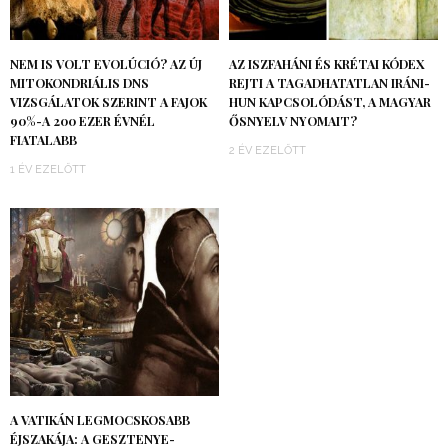
NEM IS VOLT EVOLÚCIÓ? AZ ÚJ
AZ ISZFAHÁNI ÉS KRÉTAI KÓDEX
MITOKONDRIÁLIS DNS
REJTI A TAGADHATATLAN IRÁNI-
VIZSGÁLATOK SZERINT A FAJOK
HUN KAPCSOLÓDÁST, A MAGYAR
90%-A 200 EZER ÉVNÉL
ŐSNYELV NYOMAIT?
FIATALABB
2 ÉV EZELŐTT
1 ÉV EZELŐTT
A VATIKÁN LEGMOCSKOSABB
ÉJSZAKÁJA: A GESZTENYE-