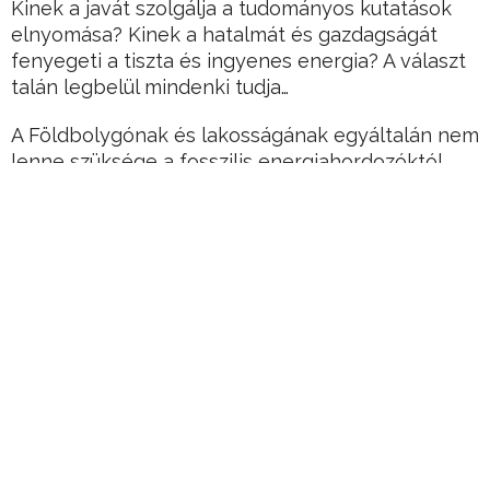
Kinek a javát szolgálja a tudományos kutatások
elnyomása? Kinek a hatalmát és gazdagságát
fenyegeti a tiszta és ingyenes energia? A választ
talán legbelül mindenki tudja…
A Földbolygónak és lakosságának egyáltalán nem
lenne szüksége a fosszilis energiahordozóktól
való függésre.
Valójában már rég felfedezték az alternatív
energiaforrásokat.
Hirdetés