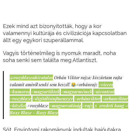
Ezek mind azt bizonyították, hogy a kor
valamennyi kultúrája és civilizációja kapcsolatban
állt egy egykori szuperállammal.
Vagyis történelmileg is nyomuk maradt, noha
soha senki sem találta meg Atlantiszt.
@roxyblazeahivatalos
Orbán Viktor rajza: kiszúrtam rajta
valamit amiről senki sem beszél!
#orbánrajz
#vicces
#humoros
#magyartiktok
#magyarmémek
#aicontent
#roxyblaze
#digitálisinfluenszer
#orbánviktor
#orbanviktor
#közélet
#roxyblaze
#magyarvalóság
#rajz
♬ eredeti hang –
Roxy Blaze - Roxy Blaze
Sőt, Egyiptomi rakományok indultak hajóutakra