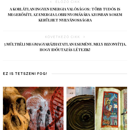
ELŐZŐ CIKK
A KORLÁTLAN INGYEN ENERGIA VALÓSÁGOS: TÖBB TUDÓS IS
MEGERŐSÍTI, AZ ENERGIA LOBBI NYOMÁSÁRA AZONBAN SOSEM
KERÜLHET NYILVÁNOSSÁGRA
KÖVETKEZŐ CIKK
5 MÚLTBÉLI MEGMAGYARÁZHATATLAN ESEMÉNY, MELY BIZONYÍTJA,
HOGY IDŐUTAZÁS LÉTEZIK!
EZ IS TETSZENI FOG!