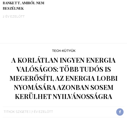
BANKETT, AMIRŐL NEM
BESZÉLNEK
2 ÉV EZELŐTT
TECH-KÜTYÜK
A KORLÁTLAN INGYEN ENERGIA
VALÓSÁGOS: TÖBB TUDÓS IS
MEGERŐSÍTI, AZ ENERGIA LOBBI
NYOMÁSÁRA AZONBAN SOSEM
KERÜLHET NYILVÁNOSSÁGRA
TITKOK SZIGETE
7 ÉV EZELŐTT