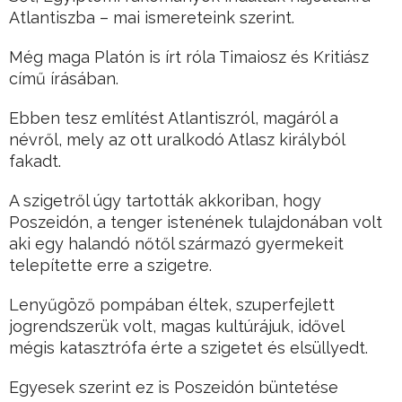
Atlantiszba – mai ismereteink szerint.
Még maga Platón is írt róla Timaiosz és Kritiász
című írásában.
Ebben tesz említést Atlantiszról, magáról a
névről, mely az ott uralkodó Atlasz királyból
fakadt.
A szigetről úgy tartották akkoriban, hogy
Poszeidón, a tenger istenének tulajdonában volt
aki egy halandó nőtől származó gyermekeit
telepítette erre a szigetre.
Lenyűgöző pompában éltek, szuperfejlett
jogrendszerük volt, magas kultúrájuk, idővel
mégis katasztrófa érte a szigetet és elsüllyedt.
Egyesek szerint ez is Poszeidón büntetése