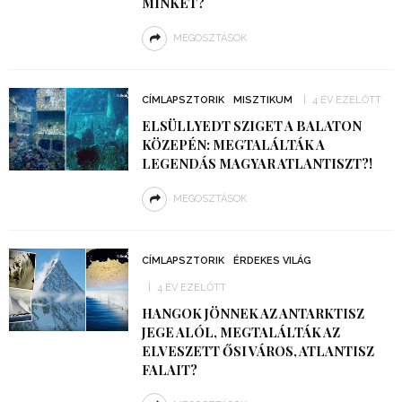
MINKET?
MEGOSZTÁSOK
CÍMLAPSZTORIK
MISZTIKUM
4 ÉV EZELŐTT
ELSÜLLYEDT SZIGET A BALATON
KÖZEPÉN: MEGTALÁLTÁK A
LEGENDÁS MAGYAR ATLANTISZT?!
MEGOSZTÁSOK
CÍMLAPSZTORIK
ÉRDEKES VILÁG
4 ÉV EZELŐTT
HANGOK JÖNNEK AZ ANTARKTISZ
JEGE ALÓL, MEGTALÁLTÁK AZ
ELVESZETT ŐSI VÁROS, ATLANTISZ
FALAIT?