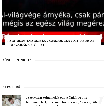
AZ AI-VILÁGVÉGE ÁRNYÉKA, CSAK PÁR ÓRA VOLT, MÉGIS AZ
EGÉSZ VILÁG MEGÉREZTE…
KÖVESS MINKET!
NÉPSZERŰ
1
„Szerettem volna nekik odaszólni, hogy ne
temessenek el, mert nem haltam meg” – 6 nap után