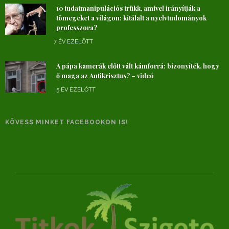
10 tudatmanipulációs trükk, amivel irányítják a
tömegeket a világon: kitálalt a nyelvtudományok
professzora?
7 ÉV EZELŐTT
A pápa kamerák előtt vált kámforrá: bizonyíték, hogy
ő maga az Antikrisztus? – videó
5 ÉV EZELŐTT
KÖVESS MINKET FACEBOOKON IS!