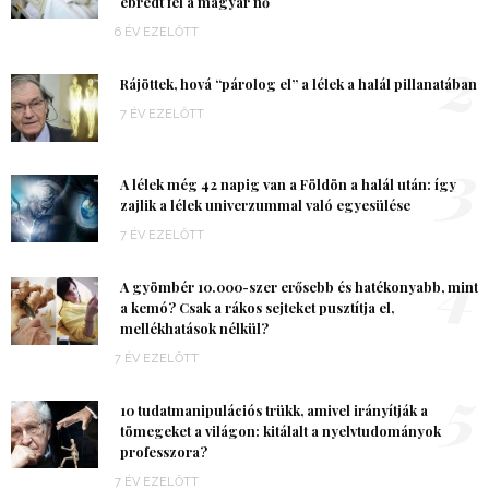
ébredt fel a magyar nő
6 ÉV EZELŐTT
2
Rájöttek, hová “párolog el” a lélek a halál pillanatában
7 ÉV EZELŐTT
3
A lélek még 42 napig van a Földön a halál után: így
zajlik a lélek univerzummal való egyesülése
7 ÉV EZELŐTT
4
A gyömbér 10.000-szer erősebb és hatékonyabb, mint
a kemó? Csak a rákos sejteket pusztítja el,
mellékhatások nélkül?
7 ÉV EZELŐTT
5
10 tudatmanipulációs trükk, amivel irányítják a
tömegeket a világon: kitálalt a nyelvtudományok
professzora?
7 ÉV EZELŐTT