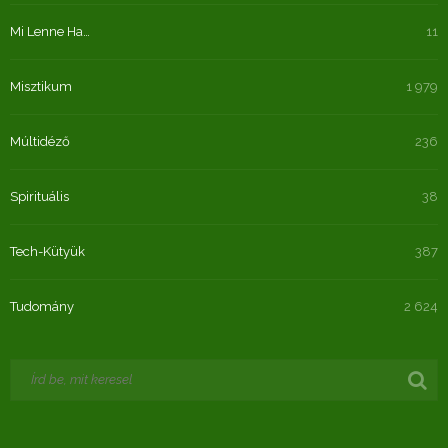
Mi Lenne Ha…
11
Misztikum
1 979
Múltidéző
236
Spirituális
38
Tech-Kütyük
387
Tudomány
2 624