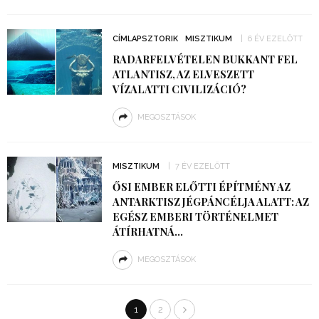
CÍMLAPSZTORIK
MISZTIKUM
6 ÉV EZELŐTT
RADARFELVÉTELEN BUKKANT FEL
ATLANTISZ, AZ ELVESZETT
VÍZALATTI CIVILIZÁCIÓ?
MEGOSZTÁSOK
MISZTIKUM
7 ÉV EZELŐTT
ŐSI EMBER ELŐTTI ÉPÍTMÉNY AZ
ANTARKTISZ JÉGPÁNCÉLJA ALATT: AZ
EGÉSZ EMBERI TÖRTÉNELMET
ÁTÍRHATNÁ…
MEGOSZTÁSOK
1
2