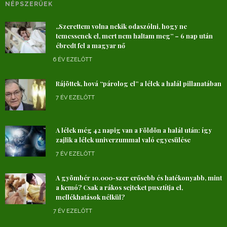
NÉPSZERŰEK
„Szerettem volna nekik odaszólni, hogy ne
temessenek el, mert nem haltam meg” – 6 nap után
ébredt fel a magyar nő
6 ÉV EZELŐTT
Rájöttek, hová “párolog el” a lélek a halál pillanatában
7 ÉV EZELŐTT
A lélek még 42 napig van a Földön a halál után: így
zajlik a lélek univerzummal való egyesülése
7 ÉV EZELŐTT
A gyömbér 10.000-szer erősebb és hatékonyabb, mint
a kemó? Csak a rákos sejteket pusztítja el,
mellékhatások nélkül?
7 ÉV EZELŐTT