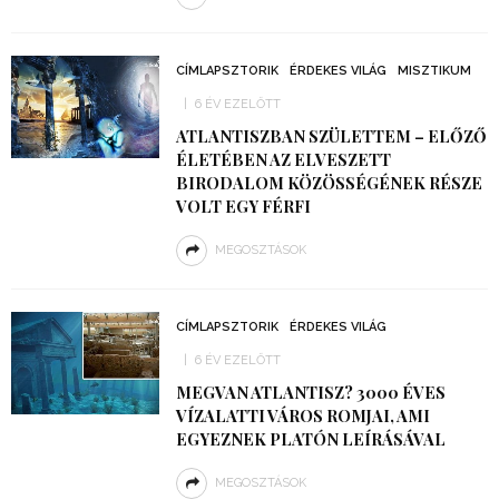
CÍMLAPSZTORIK
ÉRDEKES VILÁG
MISZTIKUM
6 ÉV EZELŐTT
ATLANTISZBAN SZÜLETTEM – ELŐZŐ
ÉLETÉBEN AZ ELVESZETT
BIRODALOM KÖZÖSSÉGÉNEK RÉSZE
VOLT EGY FÉRFI
MEGOSZTÁSOK
CÍMLAPSZTORIK
ÉRDEKES VILÁG
6 ÉV EZELŐTT
MEGVAN ATLANTISZ? 3000 ÉVES
VÍZALATTI VÁROS ROMJAI, AMI
EGYEZNEK PLATÓN LEÍRÁSÁVAL
MEGOSZTÁSOK