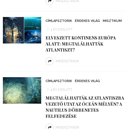
MEGOSZTÁSOK
CÍMLAPSZTORIK
ÉRDEKES VILÁG
MISZTIKUM
4 ÉV EZELŐTT
ELVESZETT KONTINENS EURÓPA
ALATT: MEGTALÁLHATTÁK
ATLANTISZT?
MEGOSZTÁSOK
CÍMLAPSZTORIK
ÉRDEKES VILÁG
4 ÉV EZELŐTT
MEGTALÁLHATTÁK AZ ATLANTISZBA
VEZETŐ UTAT AZ ÓCEÁN MÉLYÉN? A
NAUTILUS DÖBBENETES
FELFEDEZÉSE
MEGOSZTÁSOK