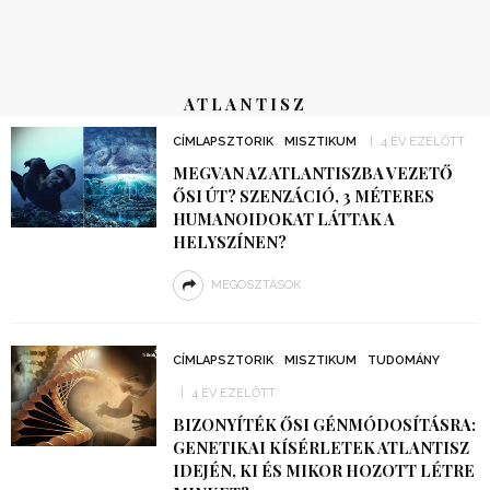
ATLANTISZ
CÍMLAPSZTORIK
MISZTIKUM
4 ÉV EZELŐTT
MEGVAN AZ ATLANTISZBA VEZETŐ
ŐSI ÚT? SZENZÁCIÓ, 3 MÉTERES
HUMANOIDOKAT LÁTTAK A
HELYSZÍNEN?
MEGOSZTÁSOK
CÍMLAPSZTORIK
MISZTIKUM
TUDOMÁNY
4 ÉV EZELŐTT
BIZONYÍTÉK ŐSI GÉNMÓDOSÍTÁSRA:
GENETIKAI KÍSÉRLETEK ATLANTISZ
IDEJÉN, KI ÉS MIKOR HOZOTT LÉTRE