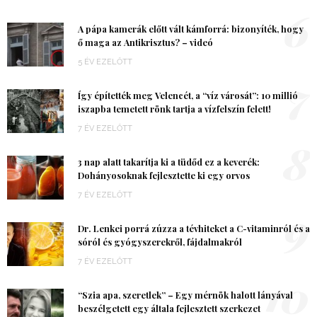
6
A pápa kamerák előtt vált kámforrá: bizonyíték, hogy
ő maga az Antikrisztus? – videó
5 ÉV EZELŐTT
7
Így építették meg Velencét, a “víz városát”: 10 millió
iszapba temetett rönk tartja a vízfelszín felett!
7 ÉV EZELŐTT
8
3 nap alatt takarítja ki a tüdőd ez a keverék:
Dohányosoknak fejlesztette ki egy orvos
7 ÉV EZELŐTT
9
Dr. Lenkei porrá zúzza a tévhiteket a C-vitaminról és a
sóról és gyógyszerekről, fájdalmakról
7 ÉV EZELŐTT
10
“Szia apa, szeretlek” – Egy mérnök halott lányával
beszélgetett egy általa fejlesztett szerkezet