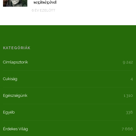
segítségével
6 ÉV EZELŐTT
KATEGÓRIÁK
Címlapsztorik
9 242
Cukiság
4
Egészségünk
1 310
Egyéb
338
Érdekes Világ
7 666