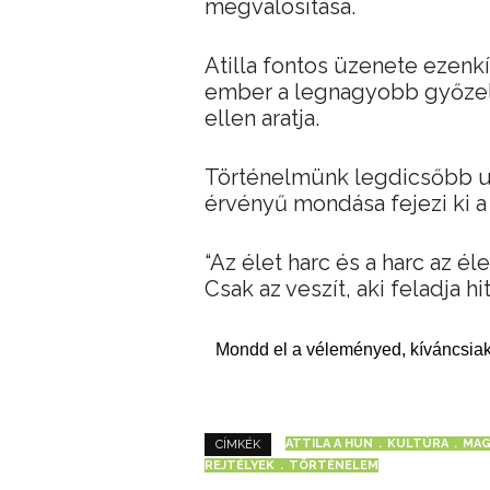
megvalósítása.
Atilla fontos üzenete ezen
ember a legnagyobb győzelm
ellen aratja.
Történelmünk legdicsőbb ur
érvényű mondása fejezi ki 
“Az élet harc és a harc az él
Csak az veszít, aki feladja 
Mondd el a véleményed, kíváncsiak
ATTILA A HUN
KULTÚRA
MAG
CÍMKÉK
REJTÉLYEK
TÖRTÉNELEM