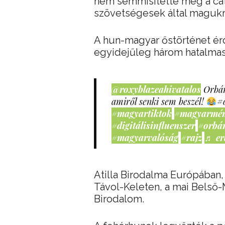
nem semmisítette meg a ca
szövetségesek által magukra
A hun-magyar őstörténet ér
egyidejűleg három hatalmas 
@roxyblazeahivatalos
Orbán
amiről senki sem beszél!
#
#magyartiktok
#magyarmé
#digitálisinfluenszer
#orbá
#magyarvalóság
#rajz
♬ er
Atilla Birodalma Európában
Távol-Keleten, a mai Belső-
Birodalom.