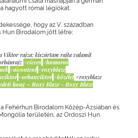
talanaumi csata másnapján a germán
 hagyott római légiókat.
dekessége, hogy az V. században
Hun Birodalom jött létre:
 Viktor rajza: kiszúrtam rajta valamit
orbánrajz
#vicces
#humoros
mek
#aicontent
#roxyblaze
nviktor
#orbanviktor
#közélet
#roxyblaze
edeti hang – Roxy Blaze - Roxy Blaze
, a Fehérhun Birodalom Közép-Ázsiában és
Mongólia területén, az Ordoszi Hun