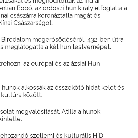
rzsákat és meghódították az indiai
lian Bobó, az ordoszi hun király elfoglalta a
ínai császárrá koronáztatta magát és
Kínai Császárságot.
Hun Birodalom megerősödéséről, 432-ben útra
és meglátogatta a két hun testvérnépet.
rehozni az európai és az ázsiai Hun
a hunok alkossák az összekötő hidat kelet és
 kultúra között.
solat megvalósítását, Atilla a hunok
intette.
rehozandó szellemi és kulturális HÍD