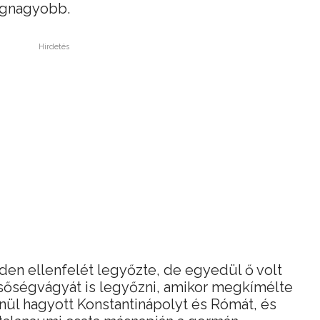
legnagyobb.
Hirdetés
en ellenfelét legyőzte, de egyedül ő volt
csőségvágyát is legyőzni, amikor megkímélte
enül hagyott Konstantinápolyt és Rómát, és