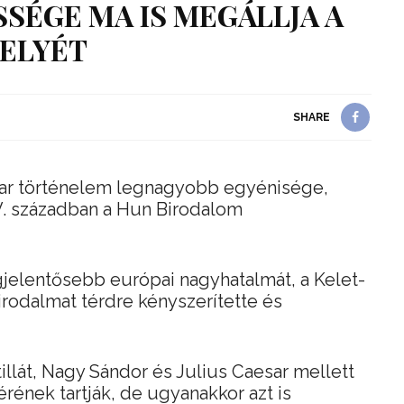
SÉGE MA IS MEGÁLLJA A
ELYÉT
SHARE
ar történelem legnagyobb egyénisége,
 V. században a Hun Birodalom
egjelentősebb európai nagyhatalmát, a Kelet-
rodalmat térdre kényszerítette és
illát, Nagy Sándor és Julius Caesar mellett
ének tartják, de ugyanakkor azt is