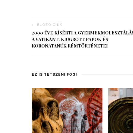
ELŐZŐ CIKK
2000 ÉVE KÍSÉRTI A GYERMEKMOLESZTÁLÁ
A VATIKÁNT: KIUGROTT PAPOK ÉS
KORONATANÚK RÉMTÖRTÉNETEI
EZ IS TETSZENI FOG!