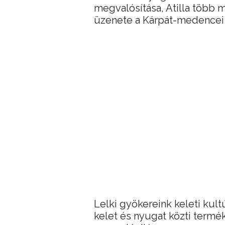
megvalósítása, Atilla több 
üzenete a Kárpát-medencei
Lelki gyökereink keleti kult
kelet és nyugat közti termé