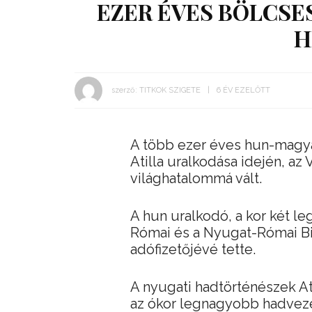
EZER ÉVES BÖLCSES
H
szerző:
TITKOK SZIGETE
6 ÉV EZELŐTT
A több ezer éves hun-magy
Atilla uralkodása idején, az
világhatalommá vált.
A hun uralkodó, a kor két l
Római és a Nyugat-Római Bi
adófizetőjévé tette.
A nyugati hadtörténészek At
az ókor legnagyobb hadvezér