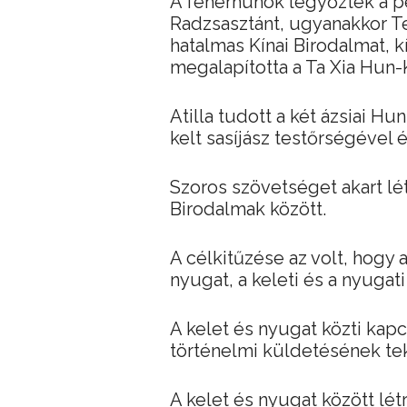
A fehérhunok legyőzték a pe
Radzsasztánt, ugyanakkor Ten
hatalmas Kínai Birodalmat, k
megalapította a Ta Xia Hun-
Atilla tudott a két ázsiai 
kelt sasíjász testőrségével 
Szoros szövetséget akart lét
Birodalmak között.
A célkitűzése az volt, hogy 
nyugat, a keleti és a nyugati
A kelet és nyugat közti kapc
történelmi küldetésének tek
A kelet és nyugat között lét