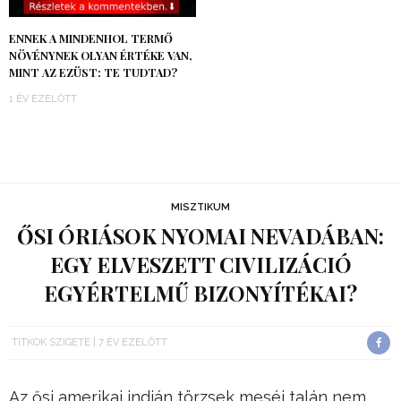
ENNEK A MINDENHOL TERMŐ
NÖVÉNYNEK OLYAN ÉRTÉKE VAN,
MINT AZ EZÜST: TE TUDTAD?
1 ÉV EZELŐTT
MISZTIKUM
ŐSI ÓRIÁSOK NYOMAI NEVADÁBAN:
EGY ELVESZETT CIVILIZÁCIÓ
EGYÉRTELMŰ BIZONYÍTÉKAI?
TITKOK SZIGETE
7 ÉV EZELŐTT
Az ősi amerikai indián törzsek meséi talán nem