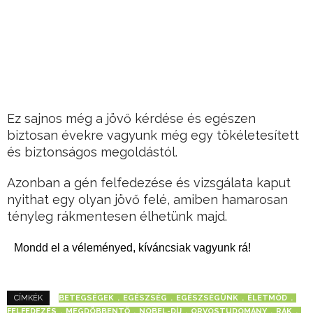
Ez sajnos még a jövő kérdése és egészen
biztosan évekre vagyunk még egy tökéletesített
és biztonságos megoldástól.
Azonban a gén felfedezése és vizsgálata kaput
nyithat egy olyan jövő felé, amiben hamarosan
tényleg rákmentesen élhetünk majd.
Mondd el a véleményed, kíváncsiak vagyunk rá!
BETEGSÉGEK
EGÉSZSÉG
EGÉSZSÉGÜNK
ÉLETMÓD
CÍMKÉK
FELFEDEZÉS
MEGDÖBBENTŐ
NOBEL-DÍJ
ORVOSTUDOMÁNY
RÁK