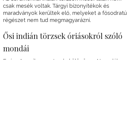
csak mesék voltak. Tárgyi bizonyítékok és
maradványok kerültek elő, melyeket a fősodratú
régészet nem tud megmagyarázni.
Ősi indián törzsek óriásokról szóló
mondái
Egész Amerika-szerte, de különösen Nevadában
se szeri se száma a különféle gigászokról szóló
mendemondáknak, indián legendáknak.
Ezeket az egykor élet generációk öregjei
mesélték el a fiatalabbaknak, így terjedtek ezek a
történetek szájról szájra.
Hirdetés