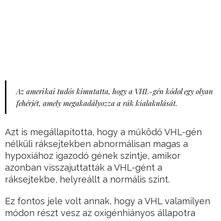
Az amerikai tudós kimutatta, hogy a VHL-gén kódol egy olyan
fehérjét, amely megakadályozza a rák kialakulását.
Azt is megállapította, hogy a működő VHL-gén
nélküli ráksejtekben abnormálisan magas a
hypoxiához igazodó gének szintje, amikor
azonban visszajuttatták a VHL-gént a
ráksejtekbe, helyreállt a normális szint.
Ez fontos jele volt annak, hogy a VHL valamilyen
módon részt vesz az oxigénhiányos állapotra