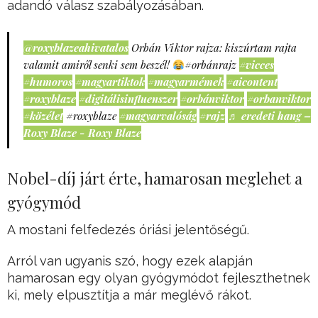
adandó válasz szabályozásában.
@roxyblazeahivatalos
Orbán Viktor rajza: kiszúrtam rajta
valamit amiről senki sem beszél!
#orbánrajz
#vicces
#humoros
#magyartiktok
#magyarmémek
#aicontent
#roxyblaze
#digitálisinfluenszer
#orbánviktor
#orbanviktor
#közélet
#roxyblaze
#magyarvalóság
#rajz
♬ eredeti hang –
Roxy Blaze - Roxy Blaze
Nobel-díj járt érte, hamarosan meglehet a
gyógymód
A mostani felfedezés óriási jelentőségű.
Arról van ugyanis szó, hogy ezek alapján
hamarosan egy olyan gyógymódot fejleszthetnek
ki, mely elpusztítja a már meglévő rákot.