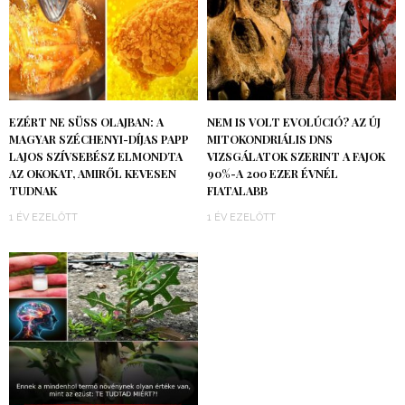
EZÉRT NE SÜSS OLAJBAN: A
NEM IS VOLT EVOLÚCIÓ? AZ ÚJ
MAGYAR SZÉCHENYI-DÍJAS PAPP
MITOKONDRIÁLIS DNS
LAJOS SZÍVSEBÉSZ ELMONDTA
VIZSGÁLATOK SZERINT A FAJOK
AZ OKOKAT, AMIRŐL KEVESEN
90%-A 200 EZER ÉVNÉL
TUDNAK
FIATALABB
1 ÉV EZELŐTT
1 ÉV EZELŐTT