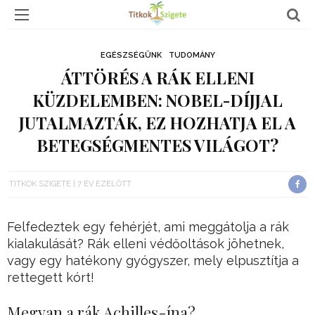
EGÉSZSÉGÜNK
TUDOMÁNY
ÁTTÖRÉS A RÁK ELLENI
KÜZDELEMBEN: NOBEL-DÍJJAL
JUTALMAZTÁK, EZ HOZHATJA EL A
BETEGSÉGMENTES VILÁGOT?
TITKOK SZIGETE
7 ÉV EZELŐTT
Felfedeztek egy fehérjét, ami meggátolja a rák
kialakulását? Rák elleni védőoltások jöhetnek,
vagy egy hatékony gyógyszer, mely elpusztítja a
rettegett kórt!
Megvan a rák Achilles-ína?