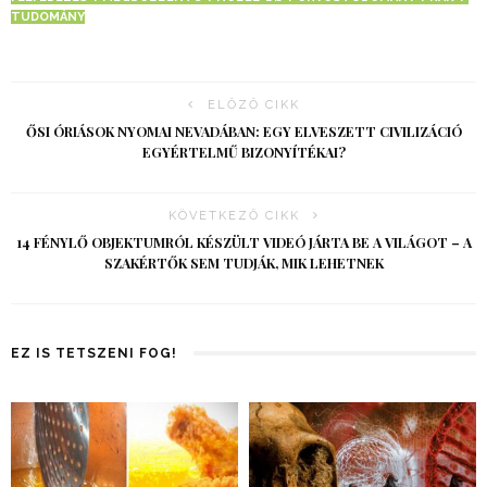
TUDOMÁNY
ELŐZŐ CIKK
ŐSI ÓRIÁSOK NYOMAI NEVADÁBAN: EGY ELVESZETT CIVILIZÁCIÓ
EGYÉRTELMŰ BIZONYÍTÉKAI?
KÖVETKEZŐ CIKK
14 FÉNYLŐ OBJEKTUMRÓL KÉSZÜLT VIDEÓ JÁRTA BE A VILÁGOT – A
SZAKÉRTŐK SEM TUDJÁK, MIK LEHETNEK
EZ IS TETSZENI FOG!