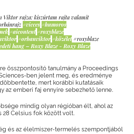
 Viktor rajza: kiszúrtam rajta valamit
orbánrajz
#vicces
#humoros
mek
#aicontent
#roxyblaze
nviktor
#orbanviktor
#közélet
#roxyblaze
edeti hang – Roxy Blaze - Roxy Blaze
re összpontosító tanulmány a Proceedings
 Sciences-ben jelent meg, és eredménye
döbbentette, mert korábbi kutatásaik
 az emberi faj ennyire sebezhető lenne.
sége mindig olyan régióban élt, ahol az
28 Celsius fok között volt.
ség és az élelmiszer-termelés szempontjából