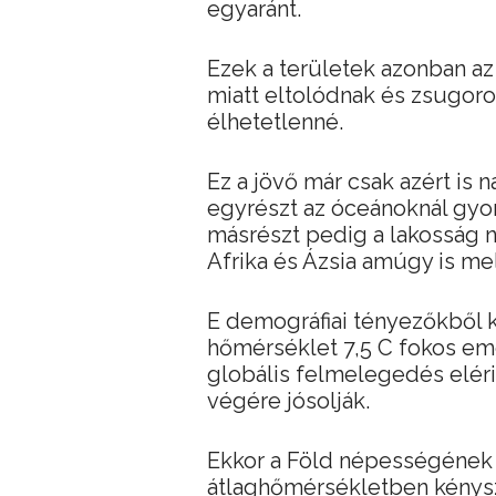
egyaránt.
Ezek a területek azonban az
miatt eltolódnak és zsugoro
élhetetlenné.
Ez a jövő már csak azért is
egyrészt az óceánoknál gyo
másrészt pedig a lakosság
Afrika és Ázsia amúgy is me
E demográfiai tényezőkből 
hőmérséklet 7,5 C fokos eme
globális felmelegedés eléri
végére jósolják.
Ekkor a Föld népességének 
átlaghőmérsékletben kénysz