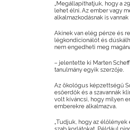
„Megállapíthatjuk, hogy a 2
lehet élni. Az ember vagy m
alkalmazkodásnak is vannak k
Akinek van elég pénze és re
légkondicionálót és dúskál
nem engedheti meg magán
– jelentette ki Marten Sche
tanulmány egyik szerzője.
Az ökológus képzettségű Sc
esőerdők és a szavannák kli
volt kíváncsi, hogy milyen 
emberekre alkalmazva.
„Tudjuk, hogy az élőlények
szab korlátokat. Például pi