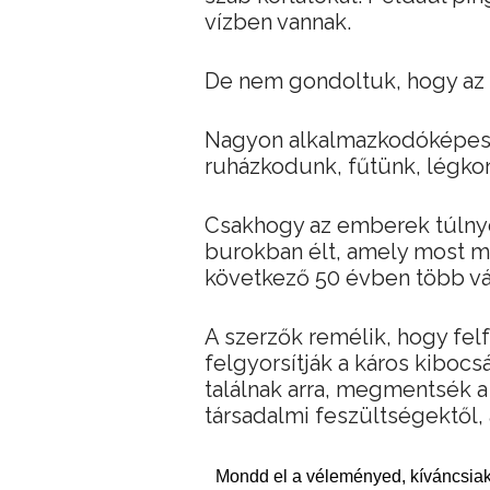
vízben vannak.
De nem gondoltuk, hogy az
Nagyon alkalmazkodóképes
ruházkodunk, fűtünk, légkon
Csakhogy az emberek túlny
burokban élt, amely most me
következő 50 évben több vált
A szerzők remélik, hogy fe
felgyorsítják a káros kiboc
találnak arra, megmentsék a
társadalmi feszültségektől
Mondd el a véleményed, kíváncsiak