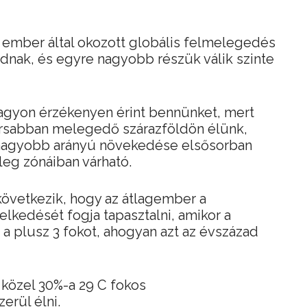
 ember által okozott globális felmelegedés
dnak, és egyre nagyobb részük válik szinte
 nagyon érzékenyen érint bennünket, mert
rsabban melegedő szárazföldön élünk,
 nagyobb arányú növekedése elsősorban
leg zónáiban várható.
következik, hogy az átlagember a
lkedését fogja tapasztalni, amikor a
 a plusz 3 fokot, ahogyan azt az évszázad
közel 30%-a 29 C fokos
erül élni.