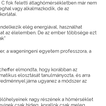
9 C fok feletti átlaghőmérsékletben már nem
eghal vagy alkalmazkodik, de az
orlátai.
ndelkezik elég energiával, használhat
hat az élelemben. De az ember többsége ezt
ak”
ffer, a wageningeni egyetem professzora, a
heffer elmondta, hogy korábban az
matikus elosztását tanulmányozta, és arra
eredménnyel járna ugyanez a módszer az
 élőhelyeinek nagy részének a hőmérséklet
ngvinek csak hideg, korallok csak meleg