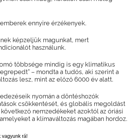
 emberek ennyire érzékenyek.
nek képzeljük magunkat, mert
dicionálót használunk.
omó többsége mindig is egy klimatikus
grepedt” – mondta a tudós, aki szerint a
ozás lesz, mint az előző 6000 év alatt.
lfedezéseik nyomán a döntéshozók
sátások csökkentését, és globális megoldást
 következő nemzedékeket azoktól az óriási
, amelyeket a klímaváltozás magában hordoz.
 vagyunk rá!