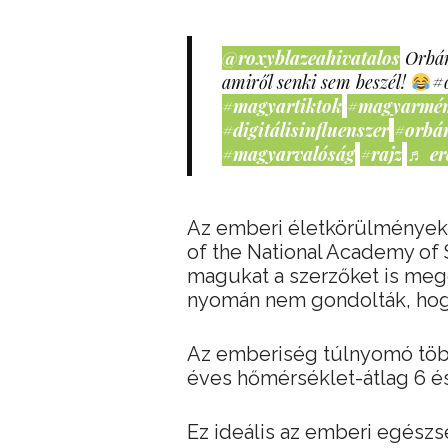
@roxyblazeahivatalos
Orbán
amiről senki sem beszél!
#
#magyartiktok
#magyarmé
#digitálisinfluenszer
#orbá
#magyarvalóság
#rajz
♬ er
Az emberi életkörülmények
of the National Academy of
magukat a szerzőket is meg
nyomán nem gondolták, hogy
Az emberiség túlnyomó több
éves hőmérséklet-átlag 6 és 
Ez ideális az emberi egész