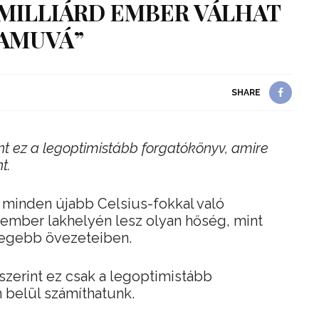
 MILLIÁRD EMBER VÁLHAT
AMUVÁ”
SHARE
t ez a legoptimistább forgatókönyv, amire
t.
 minden újabb Celsius-fokkal való
ember lakhelyén lesz olyan hőség, mint
egebb övezeteiben.
szerint ez csak a legoptimistább
 belül számíthatunk.