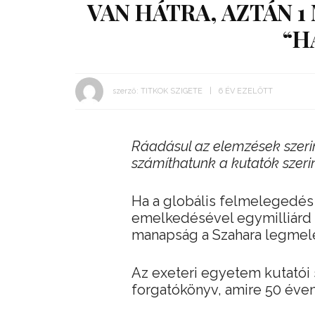
VAN HÁTRA, AZTÁN 1
“H
szerző:
TITKOK SZIGETE
6 ÉV EZELŐTT
Ráadásul az elemzések szerin
számíthatunk a kutatók szerin
Ha a globális felmelegedés
emelkedésével egymilliárd 
manapság a Szahara legmel
Az exeteri egyetem kutatói 
forgatókönyv, amire 50 éven