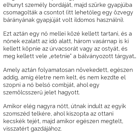
elhunyt személy bordáját, majd szürke gyapjúba
csomagolták a csontot (itt lehetőleg egy özvegy
bárányának gyapjúját volt ildomos használni).
Ezt aztán egy nő mellei közé kellett tartani, és a
nőnek ezalatt az idő alatt, három vasárnap is ki
kellett köpnie az úrvacsorát vagy az ostyát, és
meg kellett vele „etetnie” a bálványozott tárgyat…
Amely aztán folyamatosan növekedett, egészen
addig, amíg életre nem kelt, és nem kezdte el
szopni a nő belső combját, ahol egy
szemölcsszerű jelet hagyott.
Amikor elég nagyra nőtt, útnak indult az egyik
szomszéd telkére, ahol kiszopta az ottani
kecskék tejét, majd amikor egészen megtelt,
visszatért gazdájához.