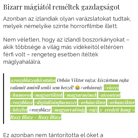
Bizarr mágiától reméltek gazdagságot
Azonban az izlandiak olyan varázslatokat tudtak,
melyek némelyike szinte horrorfilmbe illett.
Nem véletlen, hogy az izlandi boszorkányokat –
akik többsége a világ más vidékeitől eltérően
férfi volt – rengeteg esetben ítélték
máglyahalálra.
@roxyblazeahivatalos
Orbán Viktor rajza: kiszúrtam rajta
valamit amiről senki sem beszél!
#orbánrajz
#vicces
#humoros
#magyartiktok
#magyarmémek
#aicontent
#roxyblaze
#digitálisinfluenszer
#orbánviktor
#orbanviktor
#közélet
#roxyblaze
#magyarvalóság
#rajz
♬ eredeti hang –
Roxy Blaze - Roxy Blaze
Ez azonban nem tántorította el őket a