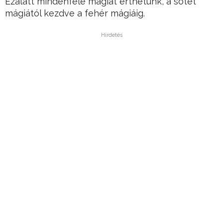
Ezalatt mindenféle mágiát érthetünk, a sötét
mágiától kezdve a fehér mágiáig.
Hirdetés