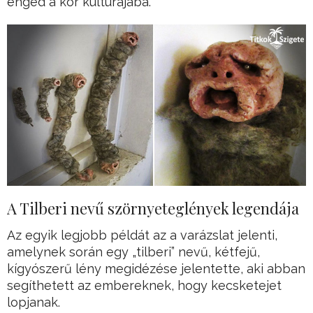
enged a kor kultúrájába.
A Tilberi nevű szörnyeteglények legendája
Az egyik legjobb példát az a varázslat jelenti,
amelynek során egy „tilberi” nevű, kétfejű,
kígyószerű lény megidézése jelentette, aki abban
segíthetett az embereknek, hogy kecsketejet
lopjanak.