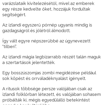
varázslataik kivitelezésétől, mivel az emberek
egy része kedvelte őket, hozzájuk fordultak
segítségért.
Az izlandi egyszerű pórnép ugyanis mindig is
gazdagságról és jólétről álmodott.
Így vált egyre népszerűbbé az úgynevezett
“tilberi”.
Az izlandi mágia legbizarrabb részét talán maguk
a szertartások jelentették.
Egy bosszúszomjas zombi megidézése például
sok köpést és orrváladéknyalást igényelt.
A rítusok többsége persze valójában csak az
izlandi folklórban létezett, és valójában sohasem
próbálták ki, mégis egyedülálló betekintést