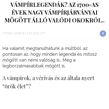
VÁMPÍRLEGENDÁK? AZ 1700-AS
ÉVEK NAGY VÁMPÍRJÁRVÁNYAI
MÖGÖTT ÁLLÓ VALÓDI OKOKRÓL..
TITKOK SZIGETE
7 ÉV EZELŐTT
Ha valamit megtanulhatunk a múltból, az
pontosan az, hogy minden legenda és mítosz
mögött van némi valóság is… Még a
legborzalmasabbak mögött is.
A vámpírok, a vérivás és az általa nyert
“örök élet”?
A vámpírokról még a Biblia is említést tesz
egyesek szerint, noha direktben nincs kimondva,
hogy a Szentírás valójában réjuk gondolt-e.