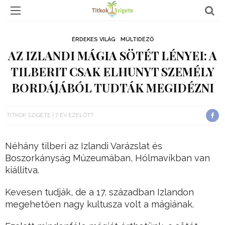
ÉRDEKES VILÁG
MÚLTIDÉZŐ
AZ IZLANDI MÁGIA SÖTÉT LÉNYEI: A
TILBERIT CSAK ELHUNYT SZEMÉLY
BORDÁJÁBÓL TUDTÁK MEGIDÉZNI
TITKOK SZIGETE
7 ÉV EZELŐTT
Néhány tilberi az Izlandi Varázslat és
Boszorkányság Múzeumában, Hólmavíkban van
kiállítva.
Kevesen tudják, de a 17. században Izlandon
megehetően nagy kultusza volt a mágiának.