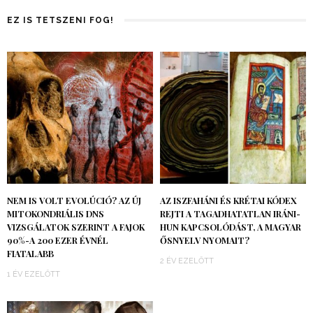
EZ IS TETSZENI FOG!
NEM IS VOLT EVOLÚCIÓ? AZ ÚJ
AZ ISZFAHÁNI ÉS KRÉTAI KÓDEX
MITOKONDRIÁLIS DNS
REJTI A TAGADHATATLAN IRÁNI-
VIZSGÁLATOK SZERINT A FAJOK
HUN KAPCSOLÓDÁST, A MAGYAR
90%-A 200 EZER ÉVNÉL
ŐSNYELV NYOMAIT?
FIATALABB
2 ÉV EZELŐTT
1 ÉV EZELŐTT