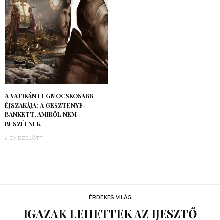
A VATIKÁN LEGMOCSKOSABB
ÉJSZAKÁJA: A GESZTENYE-
BANKETT, AMIRŐL NEM
BESZÉLNEK
2 ÉV EZELŐTT
ÉRDEKES VILÁG
IGAZAK LEHETTEK AZ IJESZTŐ