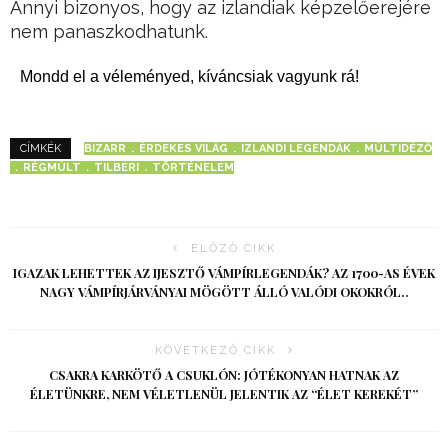
Annyi bizonyos, hogy az izlandiak képzelőerejére
nem panaszkodhatunk.
Mondd el a véleményed, kíváncsiak vagyunk rá!
BIZARR
ÉRDEKES VILÁG
IZLANDI LEGENDÁK
MÚLTIDÉZŐ
CÍMKÉK
RÉGMÚLT
TILBERI
TÖRTÉNELEM
ELŐZŐ CIKK
IGAZAK LEHETTEK AZ IJESZTŐ VÁMPÍRLEGENDÁK? AZ 1700-AS ÉVEK
NAGY VÁMPÍRJÁRVÁNYAI MÖGÖTT ÁLLÓ VALÓDI OKOKRÓL..
KÖVETKEZŐ CIKK
CSAKRA KARKÖTŐ A CSUKLÓN: JÓTÉKONYAN HATNAK AZ
ÉLETÜNKRE, NEM VÉLETLENÜL JELENTIK AZ “ÉLET KEREKÉT”