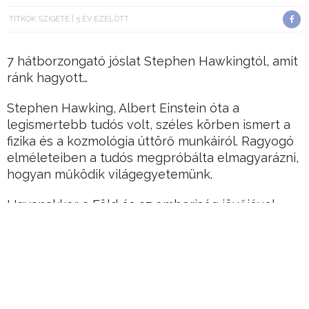
TITKOK SZIGETE
5 ÉV EZELŐTT
7 hátborzongató jóslat Stephen Hawkingtól, amit
ránk hagyott…
Stephen Hawking, Albert Einstein óta a
legismertebb tudós volt, széles körben ismert a
fizika és a kozmológia úttörő munkáiról. Ragyogó
elméleteiben a tudós megpróbálta elmagyarázni,
hogyan működik világegyetemünk.
Ugyanakkor a Föld és az emberiség jövőjével
kapcsolatos nézetei rendkívül pesszimisták
voltak és nem sok jót jósolt nekünk.
Hirdetés