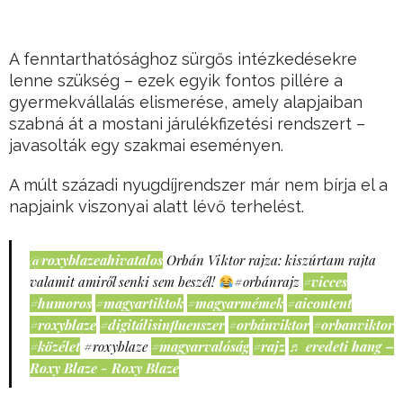
A fenntarthatósághoz sürgős intézkedésekre
lenne szükség – ezek egyik fontos pillére a
gyermekvállalás elismerése, amely alapjaiban
szabná át a mostani járulékfizetési rendszert –
javasolták egy szakmai eseményen.
A múlt századi nyugdíjrendszer már nem bírja el a
napjaink viszonyai alatt lévő terhelést.
@roxyblazeahivatalos
Orbán Viktor rajza: kiszúrtam rajta
valamit amiről senki sem beszél!
#orbánrajz
#vicces
#humoros
#magyartiktok
#magyarmémek
#aicontent
#roxyblaze
#digitálisinfluenszer
#orbánviktor
#orbanviktor
#közélet
#roxyblaze
#magyarvalóság
#rajz
♬ eredeti hang –
Roxy Blaze - Roxy Blaze