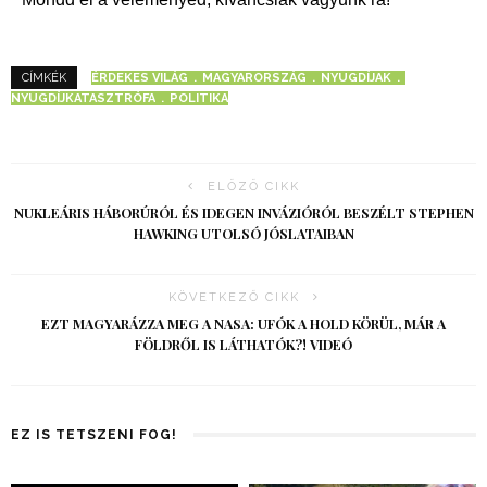
ÉRDEKES VILÁG
MAGYARORSZÁG
NYUGDÍJAK
CÍMKÉK
NYUGDÍJKATASZTRÓFA
POLITIKA
ELŐZŐ CIKK
NUKLEÁRIS HÁBORÚRÓL ÉS IDEGEN INVÁZIÓRÓL BESZÉLT STEPHEN
HAWKING UTOLSÓ JÓSLATAIBAN
KÖVETKEZŐ CIKK
EZT MAGYARÁZZA MEG A NASA: UFÓK A HOLD KÖRÜL, MÁR A
FÖLDRŐL IS LÁTHATÓK?! VIDEÓ
EZ IS TETSZENI FOG!