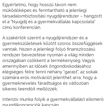
Egyértelmű, hogy hosszú távon nem
működőképes és fenntartható a jelenlegi
társadalombiztosítási nyugdíjrendszer – hangzott
el a “Nyugdíj és a gyermekvállalás kapcsolata”
című konferencián.
A szakértők szerint a nyugdíjrendszer és a
gyermekszületések között szoros összefüggések
vannak, hiszen a jelenlegi folyó finanszírozású
rendszer bevezetése nyomán a világ minden
országában csökkent a termékenység. Vagyis
amennyiben az idősek öngondoskodásához
elégséges félre tenni néhány “garast”, az sokak
számára erős motivációt jelenthet arra, hogy a
gyermeknevelés fáradtságos és változóan
sikeres teendőit mellőzzék.
Intenzív munka folyik a gyermekvállalást elismerő
nyugdíjkoncepciók kapcsán.