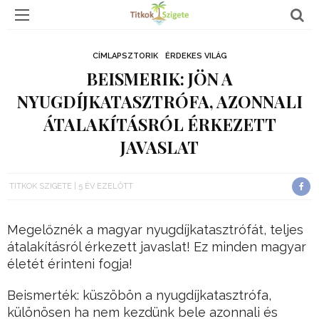
CÍMLAPSZTORIK
ÉRDEKES VILÁG
BEISMERIK: JÖN A
NYUGDÍJKATASZTRÓFA, AZONNALI
ÁTALAKÍTÁSRÓL ÉRKEZETT
JAVASLAT
TITKOK SZIGETE
5 ÉV EZELŐTT
Megelőznék a magyar nyugdíjkatasztrófát, teljes
átalakításról érkezett javaslat! Ez minden magyar
életét érinteni fogja!
Beismerték: küszöbön a nyugdíjkatasztrófa,
különösen ha nem kezdünk bele azonnali és