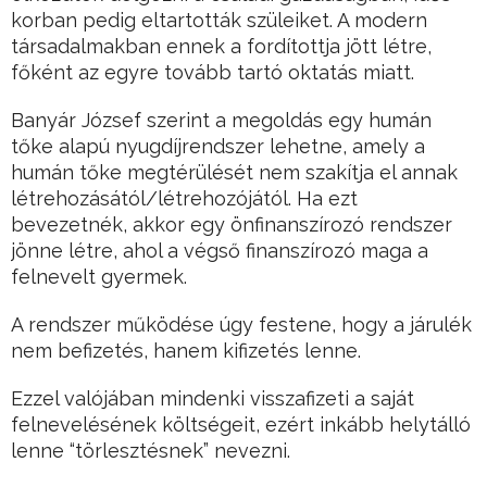
korban pedig eltartották szüleiket. A modern
társadalmakban ennek a fordítottja jött létre,
főként az egyre tovább tartó oktatás miatt.
Banyár József szerint a megoldás egy humán
tőke alapú nyugdíjrendszer lehetne, amely a
humán tőke megtérülését nem szakítja el annak
létrehozásától/létrehozójától. Ha ezt
bevezetnék, akkor egy önfinanszírozó rendszer
jönne létre, ahol a végső finanszírozó maga a
felnevelt gyermek.
A rendszer működése úgy festene, hogy a járulék
nem befizetés, hanem kifizetés lenne.
Ezzel valójában mindenki visszafizeti a saját
felnevelésének költségeit, ezért inkább helytálló
lenne “törlesztésnek” nevezni.