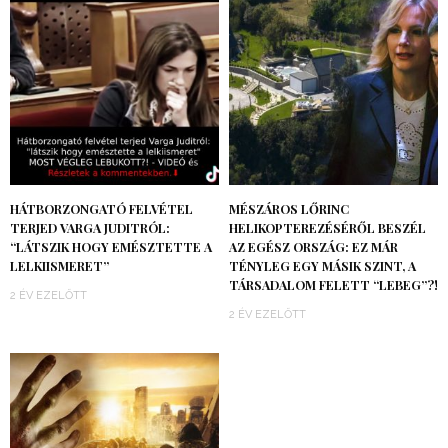
HÁTBORZONGATÓ FELVÉTEL
MÉSZÁROS LŐRINC
TERJED VARGA JUDITRÓL:
HELIKOPTEREZÉSÉRŐL BESZÉL
“LÁTSZIK HOGY EMÉSZTETTE A
AZ EGÉSZ ORSZÁG: EZ MÁR
LELKIISMERET”
TÉNYLEG EGY MÁSIK SZINT, A
TÁRSADALOM FELETT “LEBEG”?!
2 ÉV EZELŐTT
2 ÉV EZELŐTT