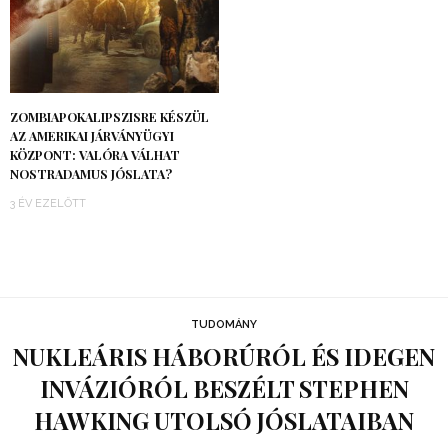
ZOMBIAPOKALIPSZISRE KÉSZÜL
AZ AMERIKAI JÁRVÁNYÜGYI
KÖZPONT: VALÓRA VÁLHAT
NOSTRADAMUS JÓSLATA?
3 ÉV EZELŐTT
TUDOMÁNY
NUKLEÁRIS HÁBORÚRÓL ÉS IDEGEN
INVÁZIÓRÓL BESZÉLT STEPHEN
HAWKING UTOLSÓ JÓSLATAIBAN