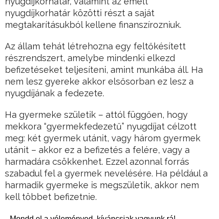
nyugdíjkorhatár, valamint az emelt
nyugdíjkorhatár közötti részt a saját
megtakarításukból kellene finanszírozniuk.
Az állam tehát létrehozna egy feltőkésített
részrendszert, amelybe mindenki elkezd
befizetéseket teljesíteni, amint munkába áll. Ha
nem lesz gyereke akkor elsősorban ez lesz a
nyugdíjának a fedezete.
Ha gyermeke születik – attól függően, hogy
mekkora “gyermekfedezetű” nyugdíjat célzott
meg: két gyermek utánit, vagy három gyermek
utánit – akkor ez a befizetés a felére, vagy a
harmadára csökkenhet. Ezzel azonnal forrás
szabadul fel a gyermek nevelésére. Ha például a
harmadik gyermeke is megszületik, akkor nem
kell többet befizetnie.
Mondd el a véleményed, kíváncsiak vagyunk rá!