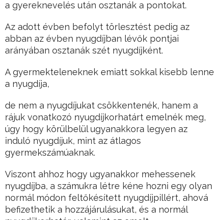
a gyereknevelés után osztanák a pontokat.
Az adott évben befolyt törlesztést pedig az
abban az évben nyugdíjban lévők pontjai
arányában osztanák szét nyugdíjként.
A gyermekteleneknek emiatt sokkal kisebb lenne
a nyugdíja,
de nem a nyugdíjukat csökkentenék, hanem a
rájuk vonatkozó nyugdíjkorhatárt emelnék meg,
úgy hogy körülbelül ugyanakkora legyen az
induló nyugdíjuk, mint az átlagos
gyermekszámúaknak.
Viszont ahhoz hogy ugyanakkor mehessenek
nyugdíjba, a számukra létre kéne hozni egy olyan
normál módon feltőkésített nyugdíjpillért, ahová
befizethetik a hozzájárulásukat, és a normál