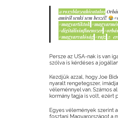
@roxyblazeahivatalos
Orbán
amiről senki sem beszél!
#
#magyartiktok
#magyarmé
#digitálisinfluenszer
#orbá
#magyarvalóság
#rajz
♬ er
Persze az USA-nak is van i
szólva is kérdéses a jogáll
Kezdjük azzal, hogy Joe Bide
nyaralt rengetegszer, imádja
véleménnyel van. Számos al
kormány tagja is volt, ezért p
Egyes vélemények szerint a
fosztani Magyarországot a m