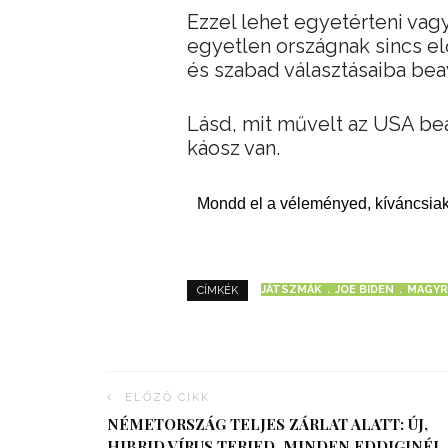
Ezzel lehet egyetérteni vagy
egyetlen országnak sincs e
és szabad választásaiba bea
Lásd, mit művelt az USA bea
káosz van.
Mondd el a véleményed, kíváncsiak
JÁTSZMÁK
JOE BIDEN
MAGYR
CÍMKÉK
ELŐZŐ CIKK
NÉMETORSZÁG TELJES ZÁRLAT ALATT: ÚJ,
HIBRID VÍRUS TERJED, MINDEN EDDIGINÉL