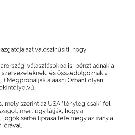
zgatója azt valószínűsíti, hogy
arországi választásokba is, pénzt adnak a
l szervezeteknek, és összedolgoznak a
(…) Megpróbálják aláásni Orbánt olyan
tekintélyelvű.
s, mely szerint az USA “tényleg csak” fel
zágot, mert úgy látják, hogy a
 jogok sárba tiprása felé megy az irány a
-érával.