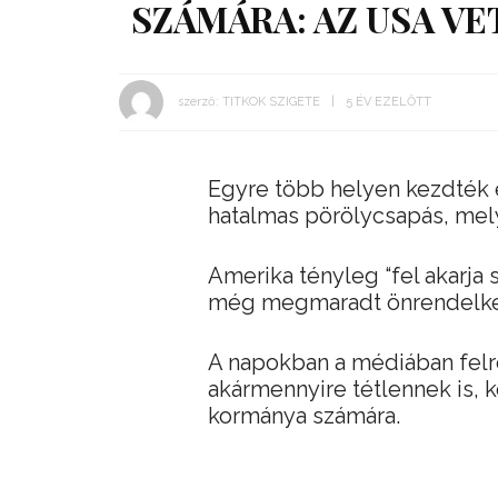
SZÁMÁRA: AZ USA V
szerző:
TITKOK SZIGETE
5 ÉV EZELŐTT
Egyre több helyen kezdték e
hatalmas pörölycsapás, mely 
Amerika tényleg “fel akarja 
még megmaradt önrendelke
A napokban a médiában felrö
akármennyire tétlennek is, 
kormánya számára.