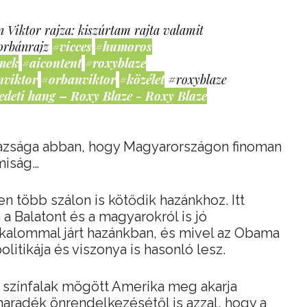
 Viktor rajza: kiszúrtam rajta valamit
orbánrajz
#vicces
#humoros
mek
#aicontent
#roxyblaze
nviktor
#orbanviktor
#közélet
#roxyblaze
edeti hang – Roxy Blaze - Roxy Blaze
gazsága abban, hogy Magyarországon finoman
amiság…
n több szálon is kötődik hazánkhoz. Itt
 a Balatont és a magyarokról is jó
kalommal járt hazánkban, és mivel az Obama
olitikája és viszonya is hasonló lesz.
 színfalak mögött Amerika meg akarja
aradék önrendelkezésétől is azzal, hogy a