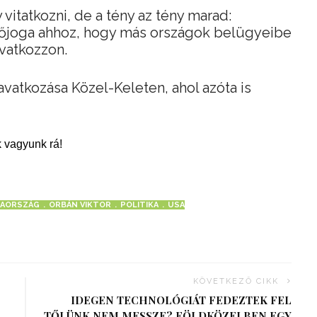
 vitatkozni, de a tény az tény marad:
lőjoga ahhoz, hogy más országok belügyeibe
vatkozzon.
vatkozása Közel-Keleten, ahol azóta is
 vagyunk rá!
AORSZÁG
ORBÁN VIKTOR
POLITIKA
USA
KÖVETKEZŐ CIKK
IDEGEN TECHNOLÓGIÁT FEDEZTEK FEL
TŐLÜNK NEM MESSZE? FÖLDKÖZELBEN EGY