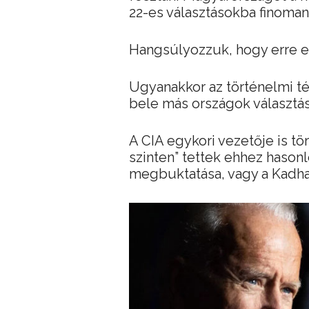
22-es választásokba finoman
Hangsúlyozzuk, hogy erre eg
Ugyanakkor az történelmi té
bele más országok választási
A CIA egykori vezetője is tö
szinten” tettek ehhez hasonl
megbuktatása, vagy a Kadhaf