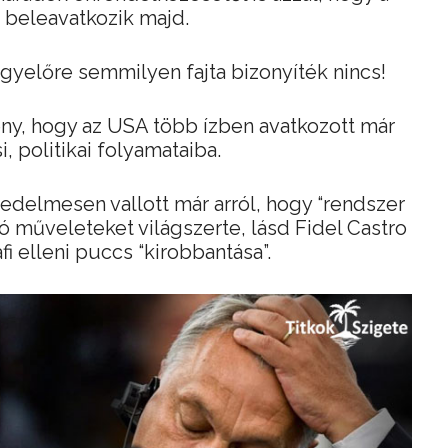
 beleavatkozik majd.
yelőre semmilyen fajta bizonyíték nincs!
ny, hogy az USA több ízben avatkozott már
, politikai folyamataiba.
redelmesen vallott már arról, hogy “rendszer
ó műveleteket világszerte, lásd Fidel Castro
i elleni puccs “kirobbantása”.