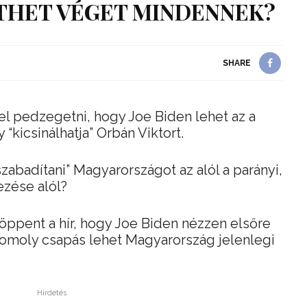
ETHET VÉGET MINDENNEK?
SHARE
l pedzegetni, hogy Joe Biden lehet az a
“kicsinálhatja” Orbán Viktort.
szabadítani” Magyarországot az alól a parányi,
zése alól?
ppent a hír, hogy Joe Biden nézzen elsőre
komoly csapás lehet Magyarország jelenlegi
Hirdetés